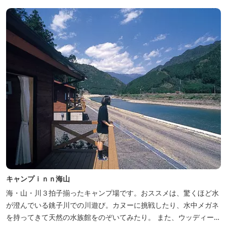
キャンプｉｎｎ海山
海・山・川３拍子揃ったキャンプ場です。おススメは、驚くほど水
が澄んでいる銚子川での川遊び。カヌーに挑戦したり、水中メガネ
を持ってきて天然の水族館をのぞいてみたり。 また、ウッディーク