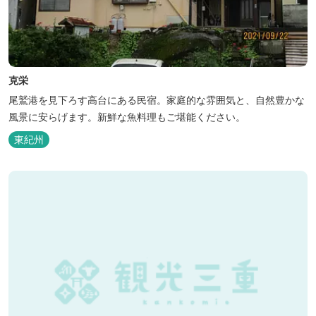
克栄
尾鷲港を見下ろす高台にある民宿。家庭的な雰囲気と、自然豊かな
風景に安らげます。新鮮な魚料理もご堪能ください。
東紀州