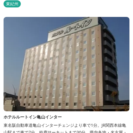
ラフト教室やストーンクラフト教室など各種イベントも盛りだくさ
東紀州
ん。森林浴を楽しんだり、一日中遊び、ゆったりできます。 紀北町
の海の幸をふんだんに使った海鮮・焼肉バーベキュー。家族で，グ
ループで、海辺や川遊び...
ホテルルートイン亀山インター
東名阪自動車道亀山インターチェンジより車で1分。JR関西本線亀
山駅まで車で7分。鈴鹿サーキットまで30分。県内各地・名古屋・