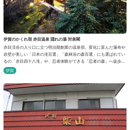
伊賀のかくれ宿 赤目温泉 隠れの湯 対泉閣
赤目渓谷の入り口に立つ明治期創業の温泉宿。変化に富んだ瀑布や
岩壁が美しい「日本の滝百選」「森林浴の森百選」にも選ばれてい
るの「赤目四十八滝」や、忍者体験ができる「忍者の森」へ徒歩５
分と観光にも好立地です。 地下１０００メートルから湧くアルカリ
伊賀
性単純温泉はしっとり滑らかな肌触りで美肌効果も期待できます。
地元のスギ材を用いた大浴場は、泡風呂を備えた「上忍の湯」、打
たせ湯を備えた「くのいちの...