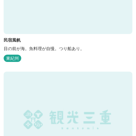
民宿風帆
目の前が海。魚料理が自慢。つり船あり。
東紀州