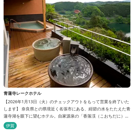
青蓮寺レークホテル
【2026年1月13日（火）のチェックアウトをもって営業を終了いた
します】 奈良県との県境近く名張市にある、紺碧の水をたたえた青
蓮寺湖を眼下に望むホテル。自家源泉の「香落渓（こおちだに）温
泉」は天然アルカリ泉。露天風呂から眺める湖は、遮るものがな
伊賀
く、絶景と評判です。