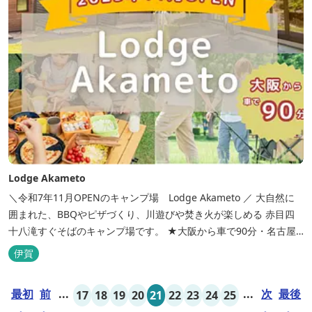
Lodge Akameto
＼令和7年11月OPENのキャンプ場 Lodge Akameto ／ 大自然に
囲まれた、BBQやピザづくり、川遊びや焚き火が楽しめる 赤目四
十八滝すぐそばのキャンプ場です。 ★大阪から車で90分・名古屋
から120分の好アクセス！ ★専用テラス付きバンガローでは、BBQ
伊賀
をしながら子どもが川遊びをしているのが見れる！ ★Wi-Fiがつな
がります！ ★日帰りBBQや大人数での研修も...
最初
前
...
...
次
最後
17
18
19
20
21
22
23
24
25