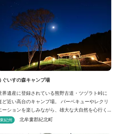
うぐいすの森キャンプ場
世界遺産に登録されている熊野古道・ツヅラト峠に
ほど近い高台のキャンプ場。 バーベキューやレクリ
エーションを楽しみながら、雄大な大自然を心行く
まで堪能できます。
北牟婁郡紀北町
東紀州