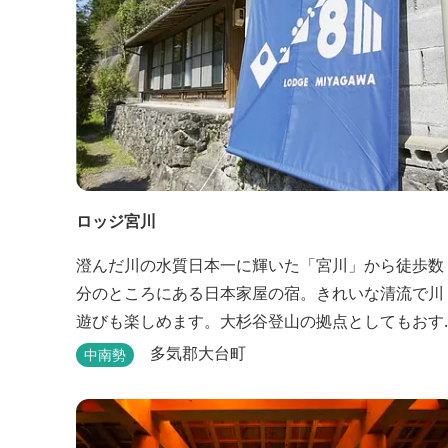
ロッジ宮川
澄んだ川の水質日本一に輝いた「宮川」から徒歩数
分のところにある日本家屋の宿。きれいな清流で川
遊びも楽しめます。大杉谷登山の拠点としてもおす
すめです。
多気郡大台町
中南勢