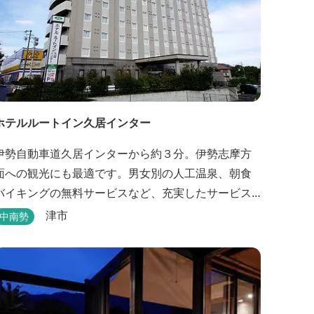
ホテルルートイン久居インター
伊勢自動車道久居インターから約３分。伊勢志摩方
面への観光にも最適です。男女別の人工温泉、朝食
バイキングの無料サービスなど、充実したサービス
でお待ちしております。近くに多数の飲食店や物販
津市
中南勢
店もあります。