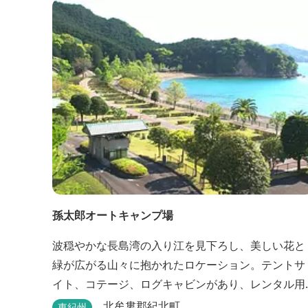
しむ朝食バイキングが好評です。お仲間同士、そし
てご家族で、さまざまな寛ぎの時間をお楽しみくだ
さい。 「きほく千年温泉」を自家源泉とした温泉大
浴場棟には男女別に内湯...
孫太郎オートキャンプ場
波穏やかな長島湾の入り江を見下ろし、美しい花と
緑が広がる山々に抱かれたロケーション。テントサ
イト、コテージ、ログキャビンがあり、レンタル用
品まで完備する、、四つ星キャンプ場。 初心者の方
北牟婁郡紀北町
東紀州