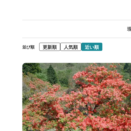
現
更新順
人気順
近い順
並び順