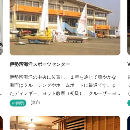
伊勢湾海洋スポーツセンター
伊勢湾海洋の中央に位置し、１年を通じて穏やかな
海面はクルージングやホームポートに最適です。ま
たディンギー、ヨット教室（初級）、クルーザーヨ
ット教室、それに四級ボート免許教室などが開催さ
津市
中南勢
れています。レンタルヨットもあります。