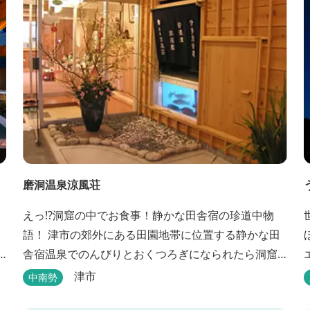
磨洞温泉涼風荘
えっ!?洞窟の中でお食事！静かな田舎宿の珍道中物
語！ 津市の郊外にある田園地帯に位置する静かな田
舎宿温泉でのんびりとおくつろぎになられたら洞窟
を利用したお座敷で、伊勢湾の海の幸や松阪肉を山
津市
中南勢
海賊焼きをお召し上がりいただけます。年中20度前