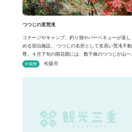
つつじの里荒滝
コテージやキャンプ、釣り堀やバーベキューが楽し
める宿泊施設。 つつじの名所として名高い荒滝不動
尊。４月下旬の開花期には、数千株のつつじが山一
面を赤く染め、辺りの山の新緑と見事なコントラス
松阪市
中南勢
トを織り成します。 松阪の観光情報は、松阪観光イ
ンフォメーションサイト ワクワク松阪 ...