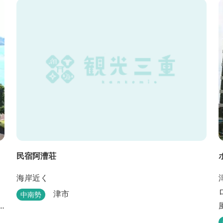
後の天然空調、お客様を不思議な空間にご案内！ ご
宴会には、大広間で和食会席、日帰り入浴＆お食事
ＯＫ。 温泉は、津に来て津の湯をお楽しみいただけ
ます。「白...
民宿阿漕荘
海岸近く
津市
中南勢