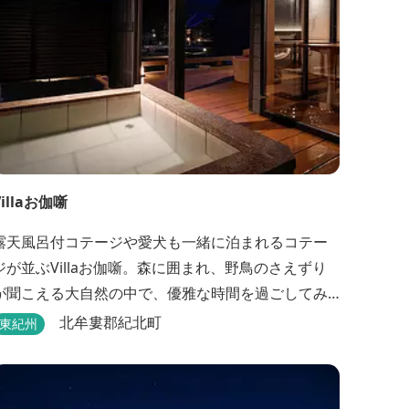
Villaお伽噺
露天風呂付コテージや愛犬も一緒に泊まれるコテー
ジが並ぶVillaお伽噺。森に囲まれ、野鳥のさえずり
が聞こえる大自然の中で、優雅な時間を過ごしてみ
ませんか。
北牟婁郡紀北町
東紀州