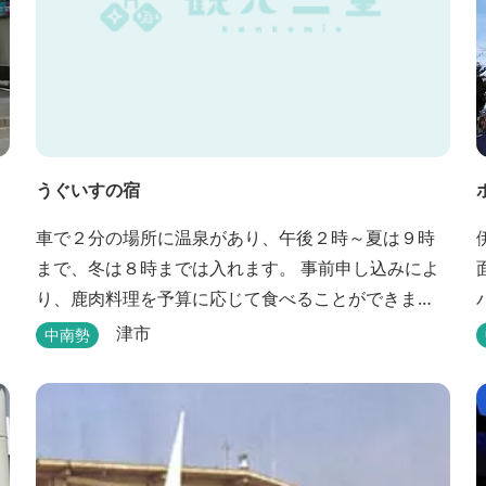
うぐいすの宿
車で２分の場所に温泉があり、午後２時～夏は９時
まで、冬は８時までは入れます。 事前申し込みによ
り、鹿肉料理を予算に応じて食べることができま
す。 春から秋は、宿の前の畑で収穫体験ができ、そ
津市
中南勢
の野菜で夕食もできます。