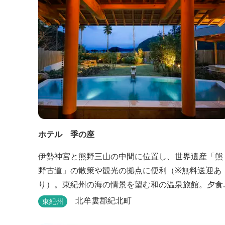
ホテル 季の座
伊勢神宮と熊野三山の中間に位置し、世界遺産「熊
野古道」の散策や観光の拠点に便利（※無料送迎あ
り）。東紀州の海の情景を望む和の温泉旅館。夕食
は地元特産の新鮮な旬の魚介をお造りのプリフィッ
北牟婁郡紀北町
東紀州
クが人気の会席料理で。お好みの干物を炭火焼で楽