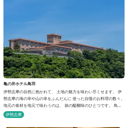
亀の井ホテル鳥羽
伊勢志摩の自然に抱かれて、 土地の魅力を味わい尽くせます。 伊
勢志摩の海の幸や山の幸をふんだんに 使った自慢のお料理の数々。
地元の食材を地元で味わうのは、 旅の醍醐味のひとつです。 鳥羽
湾の潮風を感じる露天風呂や 広々としたテラス付きのお部屋。 行
伊勢志摩
き交うフェリーをのんびり眺めて、 日常をちょっと忘れるひと時を
お過ごしください。