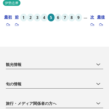
での宿泊やFREE BARのサービス、伊勢志摩の特産を使ったBBQ
伊勢志摩
が、楽しいひとときを演出します。温暖な伊勢志摩で、特別なリゾ
ートのひとときを。
最初
前
...
次
最後
1
2
3
4
5
6
7
8
9
へ
へ
へ
へ
観光情報
旬の情報
旅行・メディア関係者の方へ