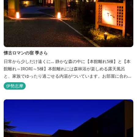
懐古ロマンの宿 季さら
日常から少しだけ遠くに… 静かな森の中に【本館離れ5棟】と【本
館離れ～IRORI～5棟】本館離れには森林浴が楽しめる露天風呂
と、家族でゆったり過ごせる内湯がついています。お部屋に合わせ
た様々なプランがございます。
伊勢志摩