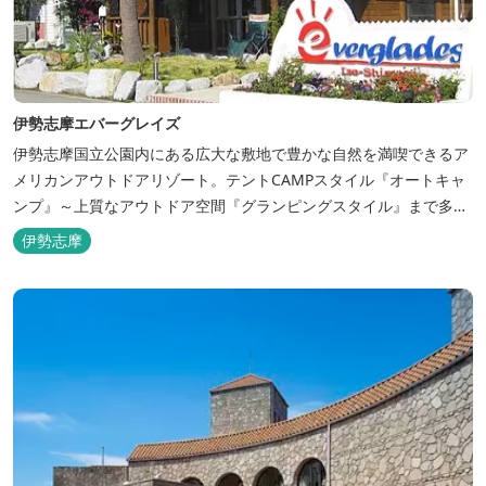
伊勢志摩エバーグレイズ
伊勢志摩国立公園内にある広大な敷地で豊かな自然を満喫できるア
メリカンアウトドアリゾート。テントCAMPスタイル『オートキャ
ンプ』～上質なアウトドア空間『グランピングスタイル』まで多彩
な宿泊スタイルを体験できます。 場内ではキッズイベント＆アクテ
伊勢志摩
ィビティーが人気！365日開催のアメリカンカルチャーを取り入れ
たキッズイベント、カナディアンカヌー、ペダルボート、ファンサ
イクルなど豊富なアクティビ...