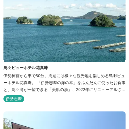
鳥羽ビューホテル花真珠
伊勢神宮から車で30分。周辺には様々な観光地を楽しめる鳥羽ビュ
ーホテル花真珠。 「伊勢志摩の海の幸」をふんだんに使ったお食事
と、鳥羽湾が一望できる「美肌の湯」、2022年にリニューアルされ
た客室で、五感から体と心を癒やします。 【お部屋】 近年リニュ
伊勢志摩
ーアルした過ごしやすいお部屋で、親子3世代で楽しめるお部屋に
なっております。 全室オーシャンビューで雄大な鳥羽湾を一望で
き、日頃の疲...