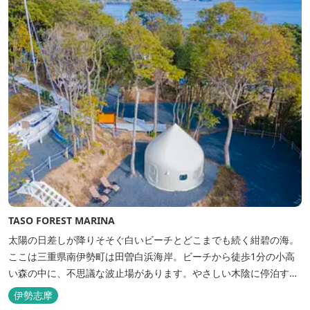
TASO FOREST MARINA
太陽の日差しが降りそそぐ白いビーチとどこまでも続く紺碧の海。
ここは三重県南伊勢町は田曽白浜海岸。ビーチから徒歩1分の小高
い森の中に、不思議な波止場があります。やさしい木陰に停泊する
のは3艇のヨット。日本初の森のマリーナです。 航海の気分高まる
伊勢志摩
インテリアは見た目からは想像できないほど広く、くつろぎの空