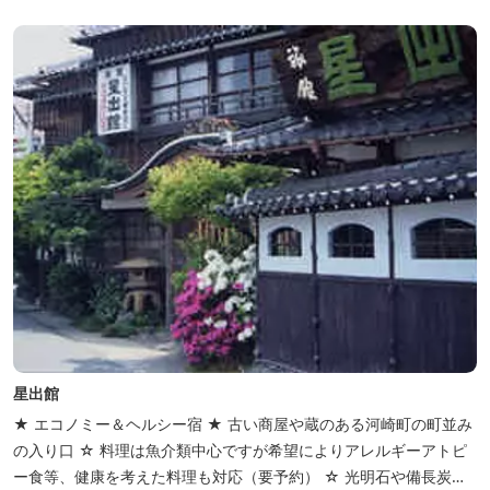
間。夏場でもエアコン完備で快適にお過ごしいただけます。甲板の
上に寝転んで夜空を見上げれば...
星出館
★ エコノミー＆ヘルシー宿 ★ 古い商屋や蔵のある河崎町の町並み
の入り口 ☆ 料理は魚介類中心ですが希望によりアレルギーアトピ
ー食等、健康を考えた料理も対応（要予約） ☆ 光明石や備長炭を