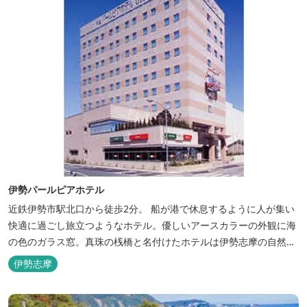
伊勢パールピアホテル
近鉄伊勢市駅北口から徒歩2分。 船が港で休息するように人が集い
快適に過ごし旅立つようなホテル。優しいアースカラーの外観に海
の色のガラス窓。真珠の桟橋と名付けたホテルは伊勢志摩の自然保
護への思いか省エネルギーへの工夫と設備を備えています。 和食・
伊勢志摩
イタリアンレストランがございます。 また、宿泊のお客様は途中出
入り自由立体駐車場を無料でお使いいただけます。