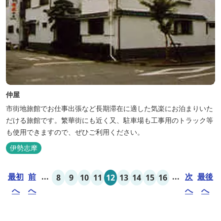
仲屋
市街地旅館でお仕事出張など長期滞在に適した気楽にお泊まりいた
だける旅館です。繁華街にも近く又、駐車場も工事用のトラック等
も使用できますので、ぜひご利用ください。
伊勢志摩
最初
前
...
...
次
最後
8
9
10
11
12
13
14
15
16
へ
へ
へ
へ