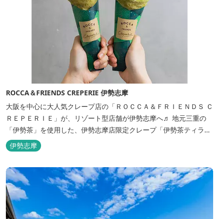
ROCCA＆FRIENDS CREPERIE 伊勢志摩
大阪を中心に大人気クレープ店の「ＲＯＣＣＡ＆ＦＲＩＥＮＤＳ Ｃ
ＲＥＰＥＲＩＥ」が、リゾート型店舗が伊勢志摩へ♬ 地元三重の
「伊勢茶」を使用した、伊勢志摩店限定クレープ「伊勢茶ティラミ
ス」をはじめ、まるで「パフェ」のような創作クレープを味わえま
伊勢志摩
す。 また季節に合わせて、期間限定クレープやドリンク種類も豊富
ですので、伊勢志摩旅行の際にはぜひお立ち寄りいただければと思
います。 店舗前のテラス...