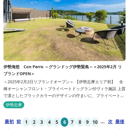
伊勢海悠 Con Perro ～グランドッグ伊勢賢島～＜2025年2月 リ
ブランドOPEN＞
＜2025年2月2日リブランドオープン＞ 【伊勢志摩エリア初】 全
棟オーシャンフロント・プライベートドッグラン付ヴィラ施設 上質
で凛としたブラックカラーのデザインの佇まいに、プライベート感
溢れる客室。 客室に一歩入れば全室海に面したオーシャンフロン
伊勢志摩
ト。 颯爽とした広いプライベートドッグランと青色に輝く英虞湾を
眺める最高のロケーション。 ▸インクルーシブサービスのお部屋
最初
前
...
次
最後
1
2
3
4
5
6
7
8
9
10
入...