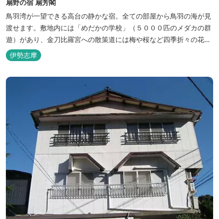
扇野の宿 扇芳閣
鳥羽湾が一望できる高台の静かな宿。全ての部屋から鳥羽の海が見
渡せます。敷地内には「めだかの学校」（５０００匹のメダカの群
遊）があり、金刀比羅宮への散策道には梅や桜など四季折々の花が
咲き誇り、ここ扇野ならではの懐かしい風景と感動に出会うことが
伊勢志摩
出来ます。 扇野温泉”初蕾の湯”では、水琴窟の音に耳をすませてみ
てください。ユニバーサルルーム、露天風呂付客室もあります。