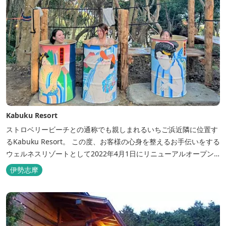
Kabuku Resort
ストロベリービーチとの通称でも親しまれるいちご浜近隣に位置す
るKabuku Resort。 この度、お客様の心身を整えるお手伝いをする
ウェルネスリゾートとして2022年4月1日にリニューアルオープン
いたしました。 フィンランド式ロウリュテントサウナがご宿泊区画
伊勢志摩
に1張ずつ付属されたプランが登場。 「ととのう」条件が揃い、さ
らに皆様に楽しんでもらえる空間となりました。 満点の星空の下で
ド...