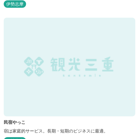
呂（有料）、足湯に湯上がり処などもございますので、湯浴みの一
伊勢志摩
日をお過ごしいただけます。 お料理についても、「詩季バイキン
グ」はオープンキッチンで出来立て料理を舌だけではなく目や耳で
も楽しめます、また海の幸を...
民宿やっこ
宿は家庭的サービス。長期・短期のビジネスに最適。