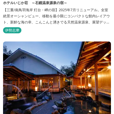
ホテルいじか荘 ～石鏡温泉源泉の宿～
【三重/南鳥羽海岸 灯台・岬の宿】2025年7月リニューアル。全室
絶景オーシャンビュー、移動を最小限にコンパクトな館内レイアウ
ト、新鮮な海の幸、こんこんと湧きでる天然温泉源泉、展望デッ
キ〜いじか灯台テラス〜からの眺望が自慢のリトリートホテル。
伊勢志摩