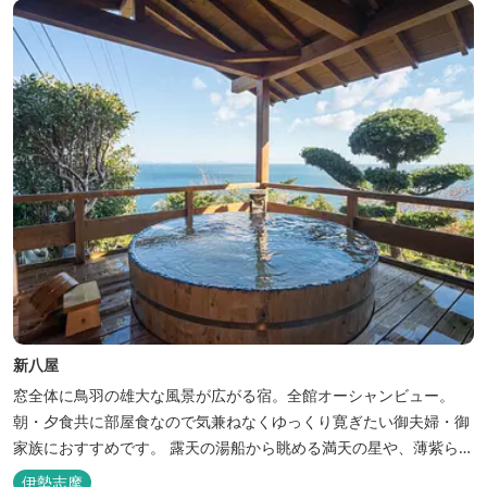
新八屋
窓全体に鳥羽の雄大な風景が広がる宿。全館オーシャンビュー。
朝・夕食共に部屋食なので気兼ねなくゆっくり寛ぎたい御夫婦・御
家族におすすめです。 露天の湯船から眺める満天の星や、薄紫ら染
まる朝の海は一見の価値有。夕食は旬の素材を大釜で蒸し上げる名
伊勢志摩