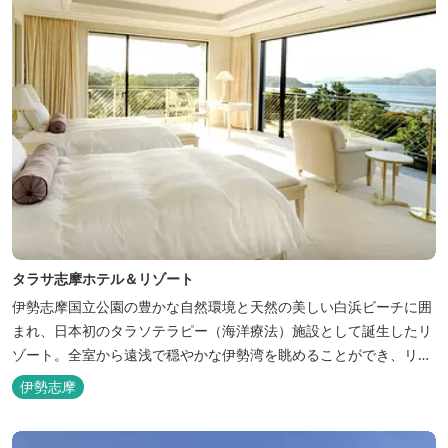
タラサ志摩ホテル＆リゾート
伊勢志摩国立公園の豊かな自然環境と天然の美しい白浜ビーチに囲
まれ、日本初のタラソテラピー（海洋療法）施設として誕生したリ
ゾート。全室から遠浅で穏やかな伊勢湾を眺めることができ、リラ
ックスした滞在をお楽しみいただけます。滞在中は、目の前の海か
伊勢志摩
らきれいな海水を引き込み、24時間以内に新鮮な状態で使用するタ
ラソテラピーや、季節の海の幸を楽しめるフレンチと日本料理が堪