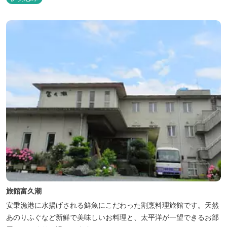
物「五右衛門蒸し」、鯛や伊勢海老の舟盛りに海鮮鍋も。
旅館富久潮
安乗漁港に水揚げされる鮮魚にこだわった割烹料理旅館です。天然
あのりふぐなど新鮮で美味しいお料理と、太平洋が一望できるお部