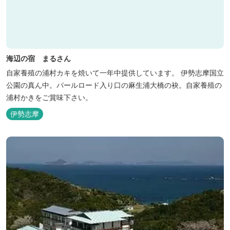
海辺の宿 まるさん
自家養殖の浦村カキを焼いて一年中提供しています。 伊勢志摩国立
公園の真ん中。パールロード入り口の麻生浦大橋の袂。自家養殖の
浦村かきをご賞味下さい。
伊勢志摩