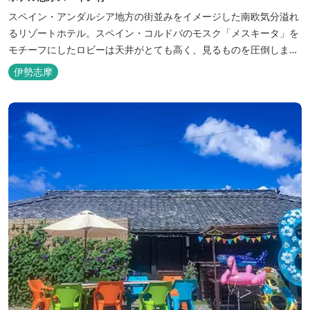
スペイン・アンダルシア地方の街並みをイメージした南欧気分溢れ
るリゾートホテル。スペイン・コルドバのモスク「メスキータ」を
モチーフにしたロビーは天井がとても高く、見るものを圧倒しま
す。客室棟にある中庭もコルドバ、セビリア、グラナダの街を再現
伊勢志摩
しており、ホテル内を散策するだけでも異国感を満喫できます。 ス
ペインの雰囲気が溢れた客室やパークの夢の続きが見られるキャラ
クタールーム、最大6名様まで...