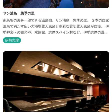
サン浦島 悠季の里
南鳥羽の海を一望できる温泉宿、サン浦島 悠季の里。 ２本の自家
源泉で満たす広い大浴場露天風呂と多彩な貸切露天風呂が自慢。 伊
勢神宮への観光や、水族館、志摩スペイン村など、伊勢志摩の温泉
旅行に お料理は伊勢志摩ならではの味覚が四季折々の旅を彩りま
伊勢志摩
す。 ～大浴場「まろびね庵」～ 敷地内より湧出する二つの源泉
「珠光の湯」「和みの湯」が 至福の癒しへとお誘い致します。 す
がす...