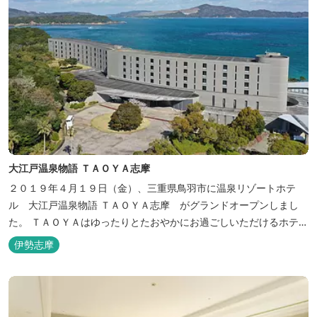
大江戸温泉物語 ＴＡＯＹＡ志摩
２０１９年４月１９日（金）、三重県鳥羽市に温泉リゾートホテ
ル 大江戸温泉物語 ＴＡＯＹＡ志摩 がグランドオープンしまし
た。 ＴＡＯＹＡはゆったりとたおやかにお過ごしいただけるホテル
を目指し、カキの産地の鳥羽市浦村町にオープンしました。 目の前
伊勢志摩
は太平洋に注ぐ伊勢湾の海の風景が広がり、後背は山に囲まれ、自
然豊かな環境で、正にゆったりとたおやかに時が流れています。
「インフィニティ風呂」と呼...