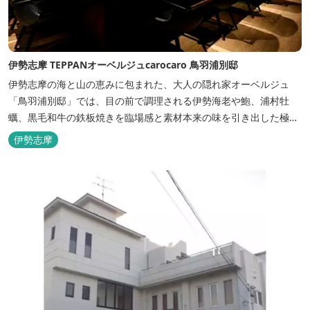
伊勢志摩 TEPPANオーベルジュcarocaro 鳥羽浦別邸
伊勢志摩の海と山の恵みに包まれた、大人の隠れ家オーベルジュ
「鳥羽浦別邸」では、目の前で調理される伊勢海老や鮑、浦村牡
蠣、黒毛和牛の鉄板焼きを臨場感と素材本来の味を引き出した極上
のお料理でご堪能いただけます。露天風呂付きなど6タイプの個性
伊勢志摩
的な客室で、特別なひとときを大切な人と共にお過ごしくださいま
せ。美食と温泉、上質な空間で贅沢な体験をお届けいたします。