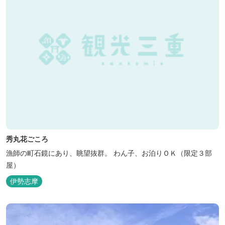
秀丸花ごころ
漁師の町石鏡にあり、眺望抜群。 わん子、お泊りＯＫ（限定３部
屋）
伊勢志摩