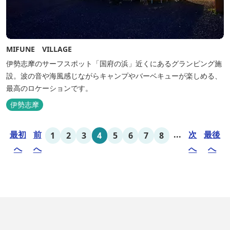
MIFUNE VILLAGE
伊勢志摩のサーフスポット「国府の浜」近くにあるグランピング施
設。波の音や海風感じながらキャンプやバーベキューが楽しめる、
最高のロケーションです。
伊勢志摩
最初
前
...
次
最後
1
2
3
4
5
6
7
8
へ
へ
へ
へ