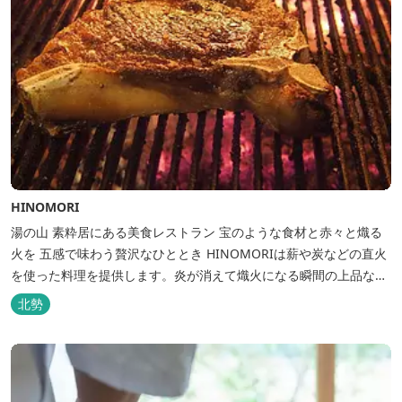
HINOMORI
湯の山 素粋居にある美食レストラン 宝のような食材と赤々と熾る
火を 五感で味わう贅沢なひととき HINOMORIは薪や炭などの直火
を使った料理を提供します。炎が消えて熾火になる瞬間の上品な香
りを海産物にまとわせたり、熟成させた上質な牛肉を塊でじっくり
北勢
とローストしたり。炎が生み出す味わいの繊細さと豪快さをコース
でお楽しみください。料理監修は、フランスで活躍するシェフ・手
島竜司。探...