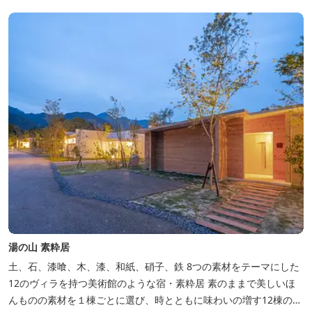
毎日捌き、良質の炭で焼き立てを供します。素材から炭まで、鰻の
美味しさを熟...
湯の山 素粋居
土、石、漆喰、木、漆、和紙、硝子、鉄 8つの素材をテーマにした
12のヴィラを持つ美術館のような宿・素粋居 素のままで美しいほ
んものの素材を１棟ごとに選び、時とともに味わいの増す12棟のヴ