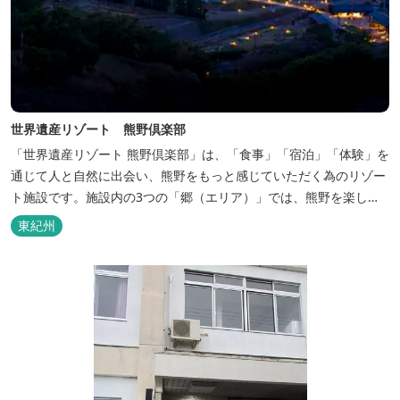
世界遺産リゾート 熊野倶楽部
「世界遺産リゾート 熊野倶楽部」は、「食事」「宿泊」「体験」を
通じて人と自然に出会い、熊野をもっと感じていただく為のリゾー
ト施設です。施設内の3つの「郷（エリア）」では、熊野を楽しむ
為の多彩なイベンを開催。施設内のいたるところに、熊野灘の青い
東紀州
海や雄大な夕日の大パノラマ等、大自然を感じていただけるよう設
計しています。 当館は全室スイート、美食オールインクルーシブを
コンセプトとしております...