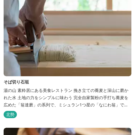
そば切り石垣
湯の山 素粋居にある美食レストラン 挽き立ての蕎麦と深山に磨か
れた水 土地の力をシンプルに味わう 完全自家製粉の手打ち蕎麦を
広めた「翁達磨」の系列で、ミシュラン1つ星の「なにわ翁」で研
鑽を積んだ石垣雄介氏が開業した「そば切り石垣」。 翁伝統の完全
北勢
自家製粉による二八蕎麦を踏襲し、蕎麦と酒をシンプルに楽しむ店
を実現しました。国産蕎麦の香りを存分に引き出す、湯の山温泉の
天然の水の力...