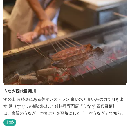
うなぎ四代目菊川
湯の山 素粋居にある美食レストラン 良い水と良い炭の力で引き出
す 選りすぐりの鰻の味わい 鰻料理専門店「うなぎ 四代目菊川」
は、良質のうなぎ一本丸ごとを蒲焼にした「一本うなぎ」で知られ
ます。大きさも太さも極上の鰻を厳選し、皮をパリッと焼き上げて
北勢
も身質がフワッとやわらかい、贅沢な食感を実現。 鮮度抜群の鰻を