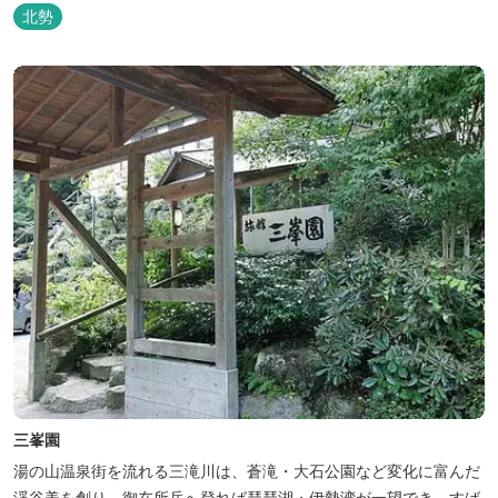
ィラをつくりました。現代美術・工芸・古美術・アンティークをし
北勢
つらえた空間は、 とびきり居心地が良い美術館のよう。次はあのヴ
ィラで素材とアートに触れたい。 そんな滞在の楽しみが広がりま
す。 「そ...
三峯園
湯の山温泉街を流れる三滝川は、蒼滝・大石公園など変化に富んだ
渓谷美を創り、御在所岳へ登れば琵琶湖・伊勢湾が一望でき、すば