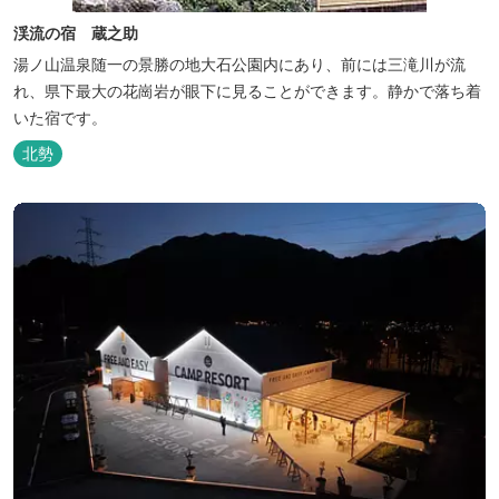
渓流の宿 蔵之助
湯ノ山温泉随一の景勝の地大石公園内にあり、前には三滝川が流
れ、県下最大の花崗岩が眼下に見ることができます。静かで落ち着
いた宿です。
北勢