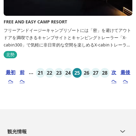
FREE AND EASY CAMP RESORT
フリーアンドイージーキャンプリゾートには「密」を避けてアウト
ドアを満喫できるキャンプサイトとキャンピングトレーラー「X-
cabin300」で気軽に非日常的な空間を楽しめるX-cabinトレーラー
サイト、日帰り手ぶらBBQやドッグラン・ドッグサロン、貸切サウ
北勢
ナ施設などを完備、キャンプしながら併設している片岡温泉「アク
アイグニス」の入浴利用もできるキャンプリゾートです。
最初
前
...
次
最後
21
22
23
24
25
26
27
28
へ
へ
へ
へ
観光情報