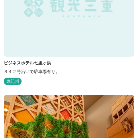
ビジネスホテル七里ヶ浜
Ｒ４２号沿いで駐車場有り。
東紀州