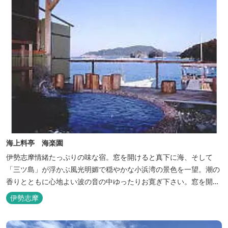
海上料亭 海楽園
伊勢志摩情緒たっぷりの味な宿。窓を開けると真下に海、そして
「三ツ島」が浮かぶ風光明媚で穏やかな小浜湾の景色を一望。潮の
香りとともに心地よい波の音の中ゆったりお寛ぎ下さい。窓を開け
浴衣姿でのんびり太公望！ 部屋から釣りができる「座敷釣り」は当
伊勢志摩
館ならではの名物。（貸しざお／エサ付要予約） 海水温泉露天風呂
は貸切もできます。また、季節により食べ放題プランもあるのでお