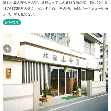
離れ小島の安らぎの宿。漁村ならではの新鮮な海の幸、特に10～３
月の答志島産天然ふぐがおすすめ。 その他、海鮮バーベキューや海
水浴、露天風呂など。
伊勢志摩