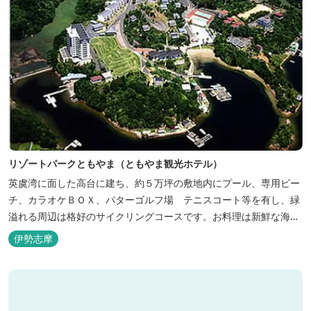
リゾートパークともやま（ともやま観光ホテル）
英虞湾に面した高台に建ち、約５万坪の敷地内にプール、専用ビー
チ、カラオケＢＯＸ、パターゴルフ場 テニスコート等を有し、緑
溢れる周辺は格好のサイクリングコースです。お料理は新鮮な海の
幸をふんだんに使用する荒磯焼、活造会席、伊勢海老残酷鍋会席、
伊勢志摩
松茸料理（秋）等グルメ志向の方に好評です。夏には野外バーベキ
ューも毎晩行ないます。