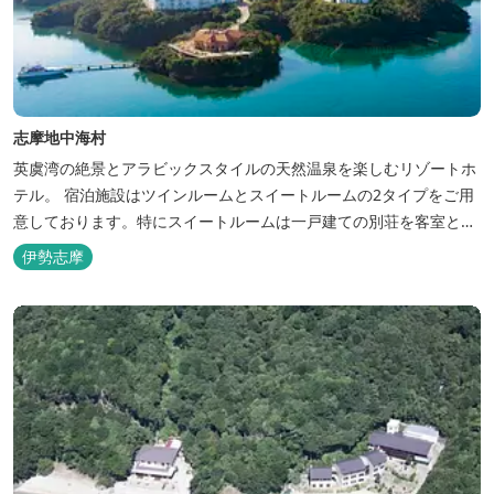
志摩地中海村
英虞湾の絶景とアラビックスタイルの天然温泉を楽しむリゾートホ
テル。 宿泊施設はツインルームとスイートルームの2タイプをご用
意しております。特にスイートルームは一戸建ての別荘を客室とし
てリニューアル♪120平米の驚きの広さとこだわりの調度品が自慢
伊勢志摩
です！ スペイン１ツ星レストランと提携したレストランでのお食事
も楽しみのひとつです。 また、日帰りプランでは、クラフト体験工
房にてモザイクタイル...