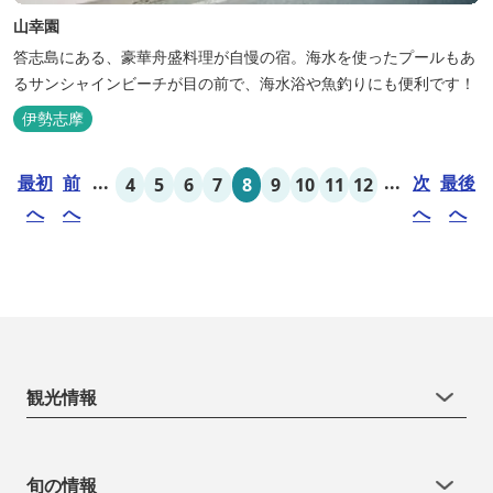
山幸園
答志島にある、豪華舟盛料理が自慢の宿。海水を使ったプールもあ
るサンシャインビーチが目の前で、海水浴や魚釣りにも便利です！
伊勢志摩
最初
前
...
...
次
最後
4
5
6
7
8
9
10
11
12
へ
へ
へ
へ
観光情報
旬の情報