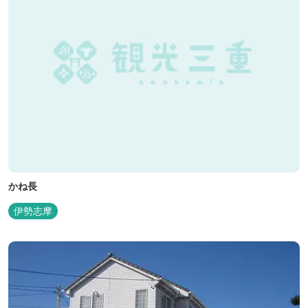
かね長
伊勢志摩