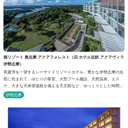
都リゾート 奥志摩 アクアフォレスト（旧 ホテル近鉄 アクアヴィラ
伊勢志摩）
英虞湾を一望するシーサイドリゾートホテル。豊かな伊勢志摩の自
然に包まれて、ゆとりの客室、大型プール施設、天然温泉、エス
テ、大きな天体望遠鏡を備える天文館など、ゆっくりとした時間を
楽しみながら過ごすことができます。 屋内プール：通年 屋外プー
伊勢志摩
ル：2025年7月19日（土）～8月31日（日）