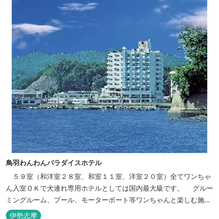
鳥羽わんわんパラダイスホテル
５９室（和洋室２８室、和室１１室、洋室２０室）全てワンちゃ
ん入室ＯＫで犬連れ専用ホテルとしては国内最大級です。 グルー
ミングルーム、プール、モーターボート等ワンちゃんと楽しむ施設
も充実しています。
伊勢志摩