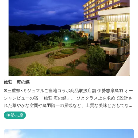
旅荘 海の蝶
※三重県×ミジュマルご当地コラボ商品取扱店舗 伊勢志摩鳥羽 オー
シャンビューの宿 「旅荘 海の蝶」。 ひとクラス上を求めて設計さ
れた華やかな空間や鳥羽随一の景観など、上質な美味とおもてなし
をお約束します。 海の蝶ならではのゆとりの休日をお過ごし下さい
伊勢志摩
ませ。