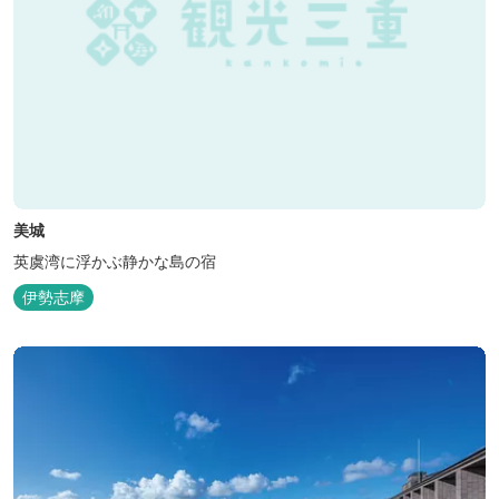
美城
英虞湾に浮かぶ静かな島の宿
伊勢志摩