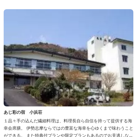
あじ彩の宿 小浜荘
１品々手の込んだ繊細料理は、料理長自ら自信を持って提供する海
幸会席膳。 伊勢志摩ならではの豊富な海幸を心ゆくまで味わうこと
ができる。 また特典付プランや限定プランもあるのでお見逃しな