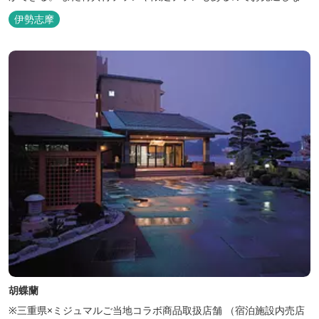
く。
伊勢志摩
胡蝶蘭
※三重県×ミジュマルご当地コラボ商品取扱店舗 （宿泊施設内売店