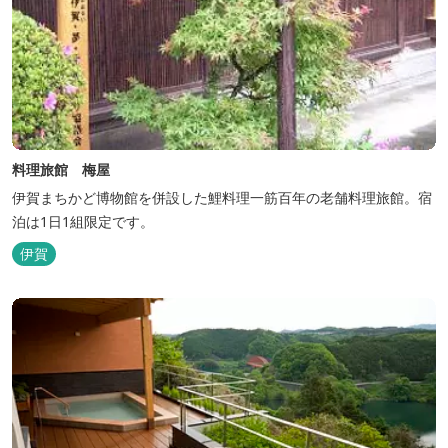
料理旅館 梅屋
伊賀まちかど博物館を併設した鯉料理一筋百年の老舗料理旅館。宿
泊は1日1組限定です。
伊賀