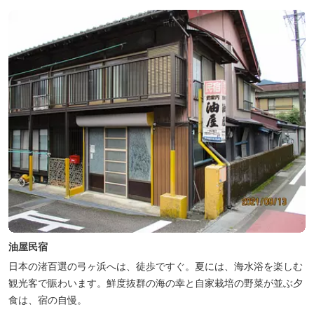
油屋民宿
日本の渚百選の弓ヶ浜へは、徒歩ですぐ。夏には、海水浴を楽しむ
観光客で賑わいます。鮮度抜群の海の幸と自家栽培の野菜が並ぶ夕
食は、宿の自慢。