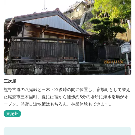
三次屋
熊野古道の八鬼峠と三木・羽後峠の間に位置し、宿場町として栄え
た尾鷲市三木里町。夏には宿から徒歩約3分の場所に海水浴場がオ
ープン。熊野古道散策はもちろん、林業体験もできます。
東紀州