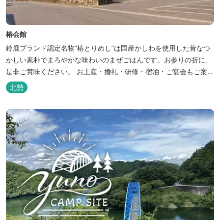
椿会館
鈴鹿ブランド認定名物”椿とりめし”は国産かしわを使用した昔なつ
かしい素朴でまろやかな味わいのまぜごはんです。お参りの折に、
是非ご賞味ください。 お土産・婚礼・研修・宿泊・ご宴会もご案内
しております。
北勢