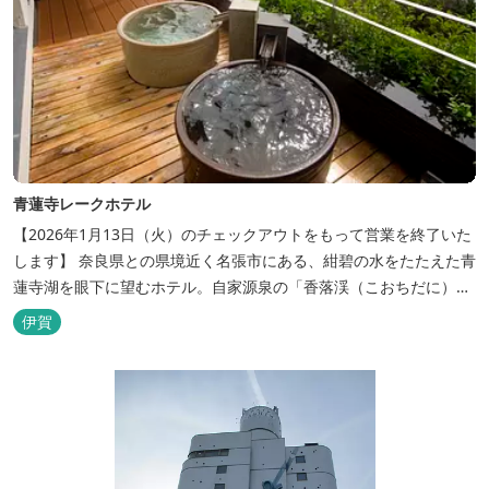
青蓮寺レークホテル
【2026年1月13日（火）のチェックアウトをもって営業を終了いた
します】 奈良県との県境近く名張市にある、紺碧の水をたたえた青
蓮寺湖を眼下に望むホテル。自家源泉の「香落渓（こおちだに）温
泉」は天然アルカリ泉。露天風呂から眺める湖は、遮るものがな
伊賀
く、絶景と評判です。