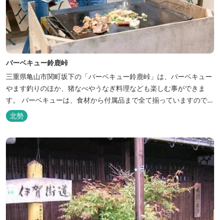
バーベキュー鈴鹿峠
三重県亀山市関町坂下の「バーベキュー鈴鹿峠」は、バーベキュー
やます釣りのほか、猪なべやうなぎ料理なども楽しむ事ができま
す。 バーベキューは、食材から付属品まで全て揃っていますので手
ぶらで楽しむ事ができますよ！釣り掘がありますので、釣ったその
北勢
場で味わえる「マス釣り」も人気です。 宿泊施設も完備していま
す！ご家族で、友人で、様々なイベントで、ぜひご利用ください。