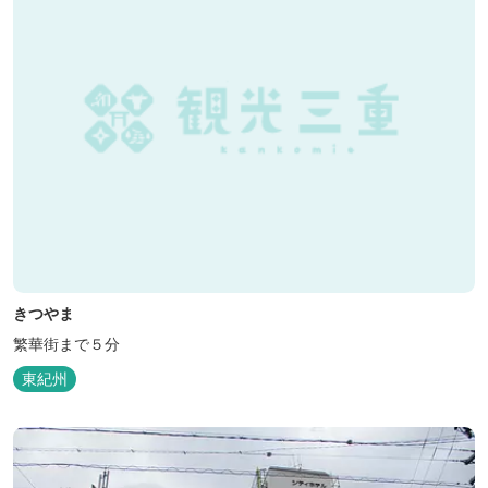
きつやま
繁華街まで５分
東紀州