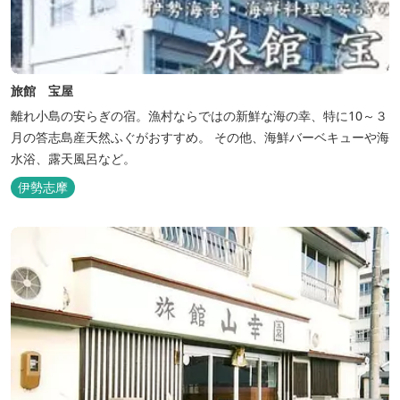
旅館 宝屋
離れ小島の安らぎの宿。漁村ならではの新鮮な海の幸、特に10～３
月の答志島産天然ふぐがおすすめ。 その他、海鮮バーベキューや海
水浴、露天風呂など。
伊勢志摩