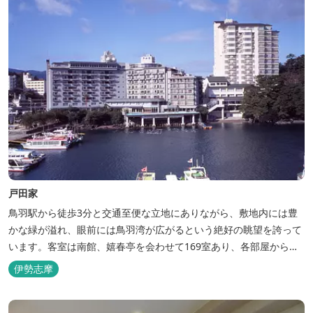
戸田家
鳥羽駅から徒歩3分と交通至便な立地にありながら、敷地内には豊
かな緑が溢れ、眼前には鳥羽湾が広がるという絶好の眺望を誇って
います。客室は南館、嬉春亭を会わせて169室あり、各部屋からの
景観の美しさも格別。伊勢湾で揚がった海の幸を使った会席料理も
伊勢志摩
自慢です。 旅の疲れを癒すには、男女あわせて13湯と足湯2湯の
湯巡りは最高です。野趣溢れる野天風呂、ゆったりとつくろげる大