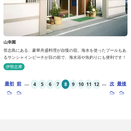
山幸園
答志島にある、豪華舟盛料理が自慢の宿。海水を使ったプールもあ
るサンシャインビーチが目の前で、海水浴や魚釣りにも便利です！
伊勢志摩
最初
前
...
...
次
最後
4
5
6
7
8
9
10
11
12
へ
へ
へ
へ