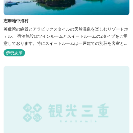
志摩地中海村
英虞湾の絶景とアラビックスタイルの天然温泉を楽しむリゾートホ
テル。 宿泊施設はツインルームとスイートルームの2タイプをご用
意しております。特にスイートルームは一戸建ての別荘を客室とし
てリニューアル♪120平米の驚きの広さとこだわりの調度品が自慢
伊勢志摩
です！ スペイン１ツ星レストランと提携したレストランでのお食事
も楽しみのひとつです。 また、日帰りプランでは、クラフト体験工
房にてモザイクタイル...