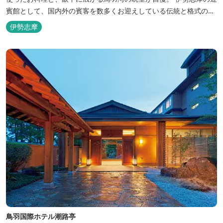
賓館として、国内外の賓客を数多くお迎えしている伝統と格式のあ
るホテルです。 【2024年3月25日リニューアル】 クラブラウンジ
伊勢志摩
アクセス付の新客室「オーシャンビュースイート・クラブ」が誕
生！ エントランスやフロント、ザ・ロビーラウンジ、パールオーシ
ャンテラ...
鳥羽国際ホテル潮路亭