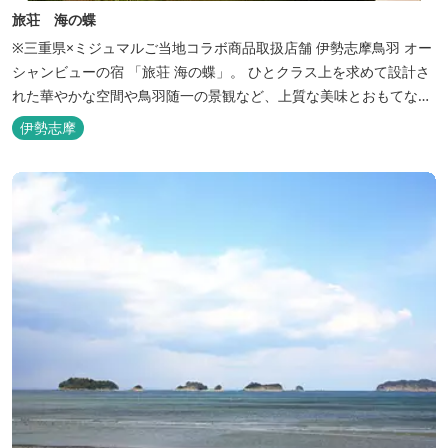
旅荘 海の蝶
※三重県×ミジュマルご当地コラボ商品取扱店舗 伊勢志摩鳥羽 オー
シャンビューの宿 「旅荘 海の蝶」。 ひとクラス上を求めて設計さ
れた華やかな空間や鳥羽随一の景観など、上質な美味とおもてなし
をお約束します。 海の蝶ならではのゆとりの休日をお過ごし下さい
伊勢志摩
ませ。