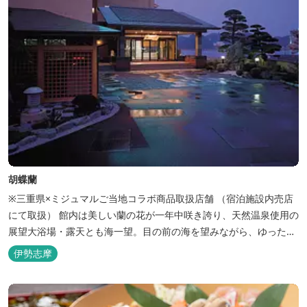
胡蝶蘭
※三重県×ミジュマルご当地コラボ商品取扱店舗 （宿泊施設内売店
にて取扱） 館内は美しい蘭の花が一年中咲き誇り、天然温泉使用の
展望大浴場・露天とも海一望。目の前の海を望みながら、ゆったり
とした時間をお過ごし下さい。
伊勢志摩