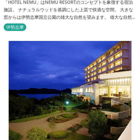
「HOTEL NEMU」はNEMU RESORTのコンセプトを象徴する宿泊
施設。 ナチュラルウッドを基調にした上質で快適な空間、 大きな
窓からは伊勢志摩国立公園の雄大な自然を望みます。 雄大な自然を
肌で感じるアクティビティや、食材にこだわった旬のお料理、この
伊勢志摩
地に湧き出る温泉… ここでしかできない「伊勢志摩の恵みあふれ
る」癒しの旅をぜひゆったりとお愉しみください。