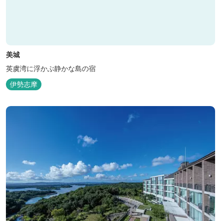
美城
英虞湾に浮かぶ静かな島の宿
伊勢志摩