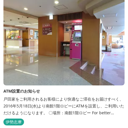
浴場、家族で楽しめる貸...
ATM設置のお知らせ
戸田家をご利用されるお客様により快適なご滞在をお届けすべく、
2016年5月18日(水)より南館1階ロビーにATMを設置し、ご利用いた
だけるようになります。 〇場所：南館1階ロビー For better
convenience, ATM Machine which includes cash dispenser will
伊勢志摩
be available at Todaya Hotel’s 1...