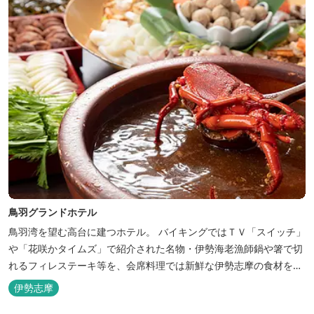
鳥羽グランドホテル
鳥羽湾を望む高台に建つホテル。 バイキングではＴＶ「スイッチ」
や「花咲かタイムズ」で紹介された名物・伊勢海老漁師鍋や箸で切
れるフィレステーキ等を、会席料理では新鮮な伊勢志摩の食材をお
楽しみいただけます。
伊勢志摩