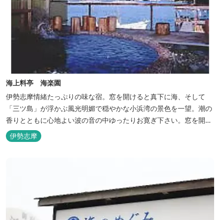
海上料亭 海楽園
伊勢志摩情緒たっぷりの味な宿。窓を開けると真下に海、そして
「三ツ島」が浮かぶ風光明媚で穏やかな小浜湾の景色を一望。潮の
香りとともに心地よい波の音の中ゆったりお寛ぎ下さい。窓を開け
浴衣姿でのんびり太公望！ 部屋から釣りができる「座敷釣り」は当
伊勢志摩
館ならではの名物。（貸しざお／エサ付要予約） 海水温泉露天風呂
は貸切もできます。また、季節により食べ放題プランもあるのでお
問い合わせください。