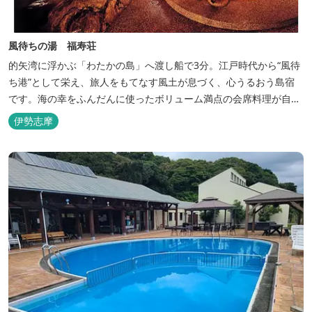
風待ちの湯 福寿荘
的矢湾に浮かぶ「わたかの島」へ渡し船で3分。江戸時代から“風待
ち港”として栄え、旅人をもてなす風土が息づく、心うるおう島宿
です。海の幸をふんだんに使ったボリューム満点の会席料理が自
慢。肌にやさしい天然の療養泉が満喫できるお風呂は、伊勢志摩最
伊勢志摩
大級の庭園露天風呂です。