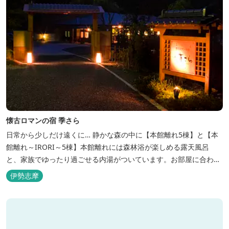
懐古ロマンの宿 季さら
日常から少しだけ遠くに… 静かな森の中に【本館離れ5棟】と【本
館離れ～IRORI～5棟】本館離れには森林浴が楽しめる露天風呂
と、家族でゆったり過ごせる内湯がついています。お部屋に合わせ
た様々なプランがございます。
伊勢志摩