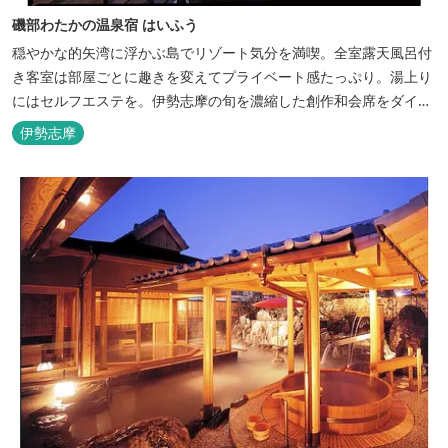
磯部わたかの温泉宿 はいふう
穏やかな的矢湾に浮かぶ島でリゾート気分を満喫。全室露天風呂付
き客室は部屋ごとに趣きを変えてプライベート感たっぷり。湯上り
にはセルフエステを。伊勢志摩の旬を濃縮した創作和会席をダイニ
ングで。
伊勢志摩