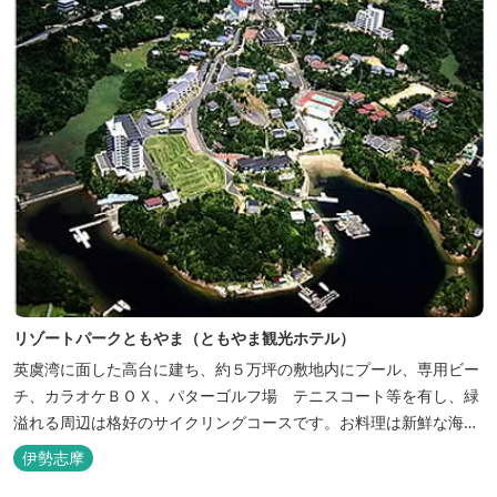
リゾートパークともやま（ともやま観光ホテル）
英虞湾に面した高台に建ち、約５万坪の敷地内にプール、専用ビー
チ、カラオケＢＯＸ、パターゴルフ場 テニスコート等を有し、緑
溢れる周辺は格好のサイクリングコースです。お料理は新鮮な海の
幸をふんだんに使用する荒磯焼、活造会席、伊勢海老残酷鍋会席、
伊勢志摩
松茸料理（秋）等グルメ志向の方に好評です。夏には野外バーベキ