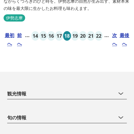
ながらくつろぎのひと時を。伊勢志摩の自然が生み出す、素材本来
の味を最大限に生かしたお料理も味わえます。
伊勢志摩
最初
前
...
...
次
最後
14
15
16
17
18
19
20
21
22
へ
へ
へ
へ
観光情報
旬の情報