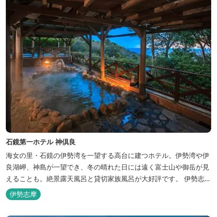
石鏡第一ホテル 神倶良
海女の里・石鏡の伊勢湾を一望する高台に建つホテル。伊勢湾や伊
良湖岬、神島が一望でき、冬の晴れた日には遠く富士山や御岳が見
えることも。絶景露天風呂と貸切家族風呂が大好評です。 伊勢志摩
の新鮮な海の幸をふんだんに使った味覚自慢の人情味あふれる温泉
伊勢志摩
宿です。