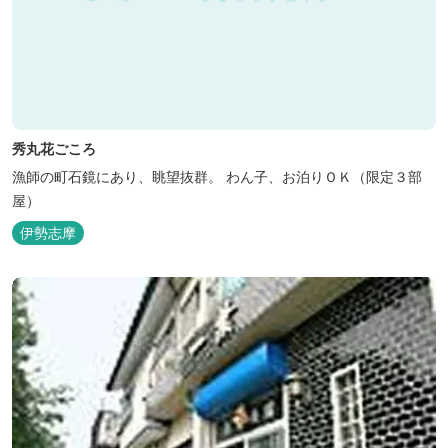
秀丸花ごころ
漁師の町石鏡にあり、眺望抜群。 わん子、お泊りＯＫ（限定３部
屋）
伊勢志摩