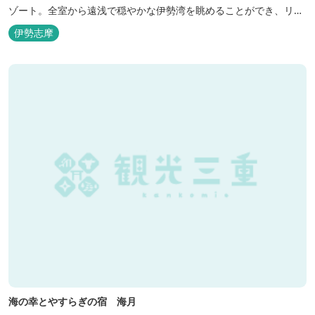
ゾート。全室から遠浅で穏やかな伊勢湾を眺めることができ、リラ
ックスした滞在をお楽しみいただけます。滞在中は、目の前の海か
伊勢志摩
らきれいな海水を引き込み、24時間以内に新鮮な状態で使用するタ
ラソテラピーや、季節の海の幸を楽しめるフレンチと日本料理が堪
能できます。
海の幸とやすらぎの宿 海月