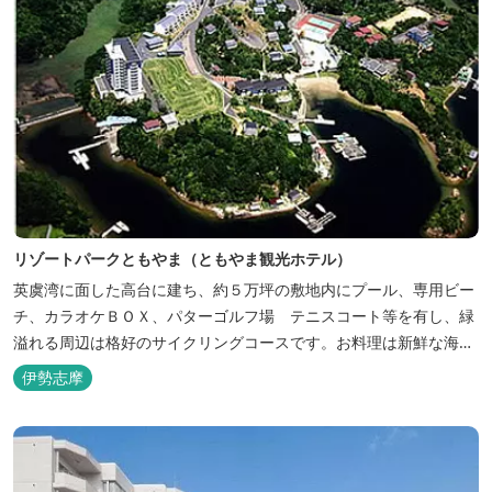
リゾートパークともやま（ともやま観光ホテル）
英虞湾に面した高台に建ち、約５万坪の敷地内にプール、専用ビー
チ、カラオケＢＯＸ、パターゴルフ場 テニスコート等を有し、緑
溢れる周辺は格好のサイクリングコースです。お料理は新鮮な海の
幸をふんだんに使用する荒磯焼、活造会席、伊勢海老残酷鍋会席、
伊勢志摩
松茸料理（秋）等グルメ志向の方に好評です。夏には野外バーベキ
ューも毎晩行ないます。