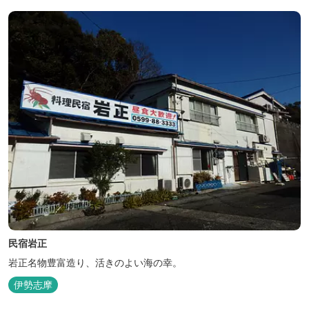
民宿岩正
岩正名物豊富造り、活きのよい海の幸。
伊勢志摩