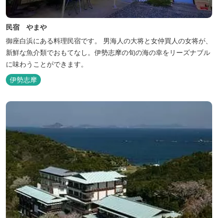
民宿 やまや
御座白浜にある料理民宿です。 男海人の大将と女仲買人の女将が、
新鮮な魚介類でおもてなし。伊勢志摩の旬の海の幸をリーズナブル
に味わうことができます。
伊勢志摩