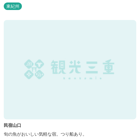
ラフト教室やストーンクラフト教室など各種イベントも盛りだくさ
東紀州
ん。森林浴を楽しんだり、一日中遊び、ゆったりできます。 紀北町
の海の幸をふんだんに使った海鮮・焼肉バーベキュー。家族で，グ
ループで、海辺や川遊び...
民宿山口
旬の魚がおいしい気軽な宿。つり船あり。