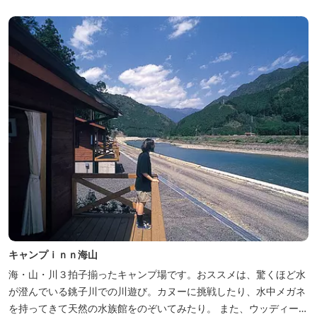
キャンプｉｎｎ海山
海・山・川３拍子揃ったキャンプ場です。おススメは、驚くほど水
が澄んでいる銚子川での川遊び。カヌーに挑戦したり、水中メガネ
を持ってきて天然の水族館をのぞいてみたり。 また、ウッディーク