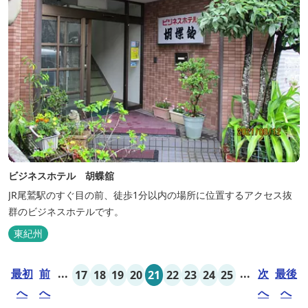
ビジネスホテル 胡蝶舘
JR尾鷲駅のすぐ目の前、徒歩1分以内の場所に位置するアクセス抜
群のビジネスホテルです。
東紀州
最初
前
...
...
次
最後
17
18
19
20
21
22
23
24
25
へ
へ
へ
へ