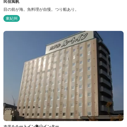
民宿風帆
目の前が海。魚料理が自慢。つり船あり。
東紀州
ホテルルートイン亀山インター