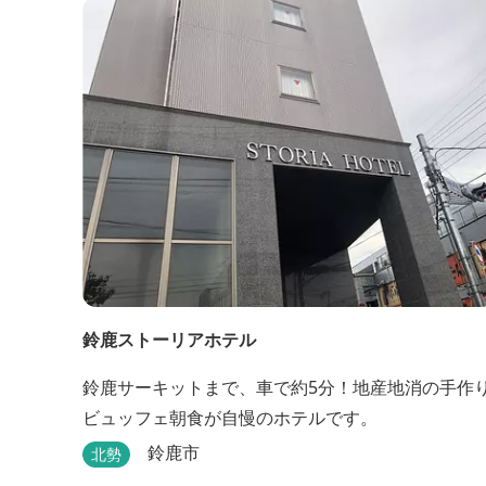
鈴鹿ストーリアホテル
鈴鹿サーキットまで、車で約5分！地産地消の手作
ビュッフェ朝食が自慢のホテルです。
鈴鹿市
北勢