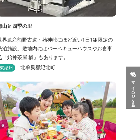
海山㏌四季の里
世界遺産熊野古道・始神峠にほど近い1日1組限定の
民泊施設。敷地内にはバーベキューハウスやお食事
処「始神茶屋 楢」もあります。
北牟婁郡紀北町
東紀州
マイページを見る