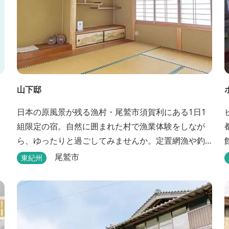
山下邸
日本の原風景が残る漁村・尾鷲市須賀利にある1日1
組限定の宿。自然に囲まれた村で漁業体験をしなが
ら、ゆったりと過ごしてみませんか。定置網漁や釣
り船などの体験ができます。
尾鷲市
東紀州