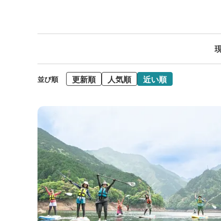
現
更新順
人気順
近い順
並び順