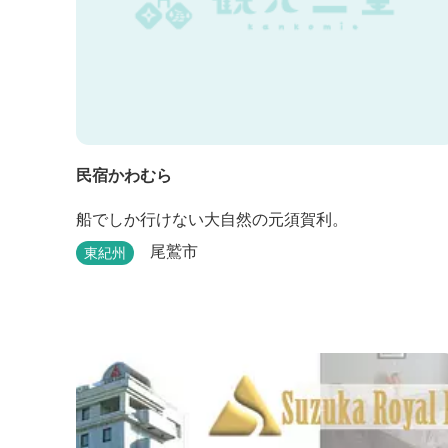
民宿かわむら
船でしか行けない大自然の元須賀利。
尾鷲市
東紀州