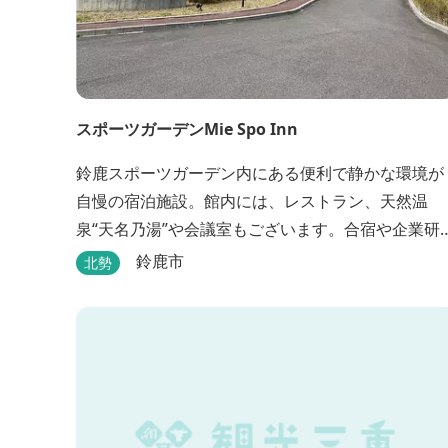
スポーツガーデンMie Spo Inn
鈴鹿スポーツガーデン内にある便利で静かな環境が
自慢の宿泊施設。館内には、レストラン、天然温
泉“天名乃湯”や会議室もございます。合宿や企業研
にも最適で、様々な用途に合わせてご利用頂けま
鈴鹿市
北勢
す。