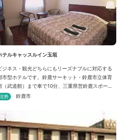
ホテルキャッスルイン玉垣
ビジネス・観光どちらにもリーズナブルに対応する
都市型ホテルです。鈴鹿サーキット・鈴鹿市立体育
館（武道館）まで車で10分、三重県営鈴鹿スポーツ
ガーデンまで車で15分の好立地！！ さらに、全檜造
鈴鹿市
北勢
り貸切風呂や各種サービスでお待ち致しておりま
す。