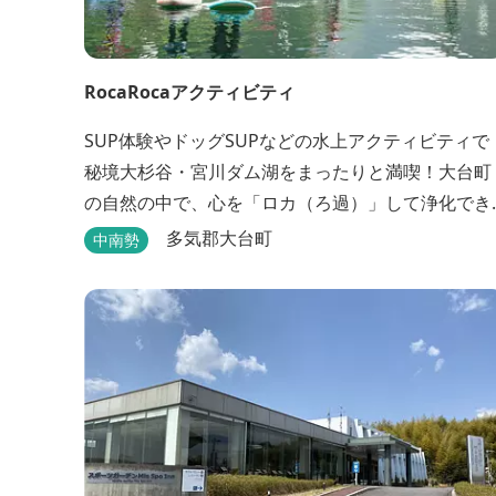
RocaRocaアクティビティ
SUP体験やドッグSUPなどの水上アクティビティで
秘境大杉谷・宮川ダム湖をまったりと満喫！大台町
の自然の中で、心を「ロカ（ろ過）」して浄化でき
るアクティビティを。宿泊は、RocaRocaが運営す
多気郡大台町
中南勢
「キャンプスタイルの宿やまがら」へ！