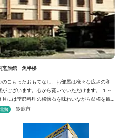
割烹旅館 魚半楼
心のこもったおもてなし。お部屋は様々な広さの和
室がございます。心から寛いでいただけます。 １～
３月には季節料理の梅懐石を味わいながら盆梅を観
賞することができるとあって、大人の女性にも人気
鈴鹿市
北勢
です。