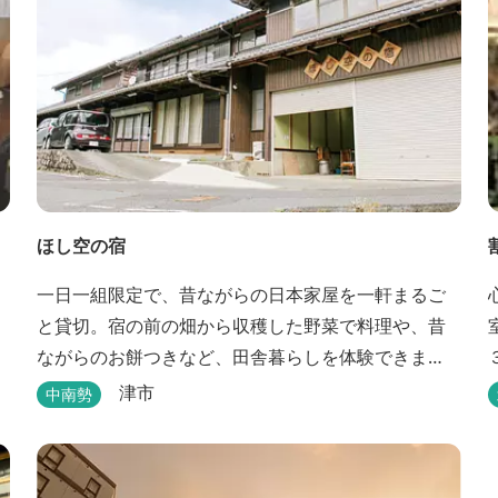
ほし空の宿
一日一組限定で、昔ながらの日本家屋を一軒まるご
と貸切。宿の前の畑から収穫した野菜で料理や、昔
ながらのお餅つきなど、田舎暮らしを体験できま
す。
津市
中南勢
キ