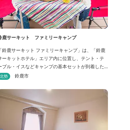
鈴鹿サーキット ファミリーキャンプ
「鈴鹿サーキット ファミリーキャンプ」は、「鈴鹿
サーキットホテル」エリア内に位置し、テント・テ
ーブル・イスなどキャンプの基本セットが到着した
時点ですべて設置されているウッドデッキサイトの
鈴鹿市
北勢
他、初めてのキャンプでも安心して楽しめる設備が
整ったキャンプ場です。 さらに、手ぶらでキャンプ
をお楽しみいただけるように夕食バーべキュー用の
炭火セットなどのレンタル品や国産牛BBQセットな
どの食材も事前にご...