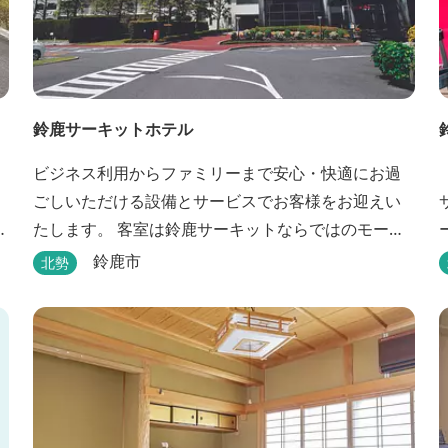
鈴鹿サーキットホテル
ビジネス利用からファミリーまで安心・快適にお過
ごしいただける設備とサービスでお客様をお迎えい
修
たします。 客室は鈴鹿サーキットならではのモータ
スポーツの歴史を感じられる『THE MAIN』をはじ
鈴鹿市
北勢
め、ファミリーにおすすめのキッズ・ベビーにやさ
しいこだわりの詰まった「サーキット キッズルー
ム」「コチラファミリールーム」など様々なコンセ
プトルームをご用意しています。 また、お子さま連
れでも安心し...