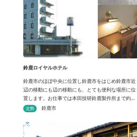
鈴鹿ロイヤルホテル
鈴鹿市のほぼ中央に位置し鈴鹿市をはじめ鈴鹿市近
辺の移動にも辺の移動にも、とても便利な場所に位
置します。お仕事では本田技研鈴鹿製作所まで約
500m、行楽では鈴鹿サーキット様まで約1,3キロ、
鈴鹿市
北勢
スポーツ行事では鈴鹿スポーツガーデン様まで約3
ロととても近い場所にあります。亀山市へのアクセ
スも便利でシャープ亀山工場では約10キロと鈴鹿市