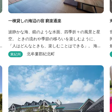
一棟貸しの海辺の宿 窮楽通楽
波静かな海、鏡のような水面、四季折々の風景と星
空。 ときの流れや季節の移ろいを楽しむように、
「人はどんなときも、楽しむことはできる」。 海と
る
山と空に囲まれた紀北町矢口浦の貸別荘【窮楽通
北牟婁郡紀北町
東紀州
楽】。 中国古典『荘子』の一節「窮亦楽、通亦楽」
から名づけました。 いつでも気軽にご利用くださ
い。