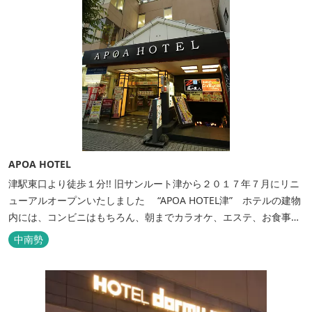
APOA HOTEL
津駅東口より徒歩１分!! 旧サンルート津から２０１７年７月にリニ
ューアルオープンいたしました “APOA HOTEL津” ホテルの建物
内には、コンビニはもちろん、朝までカラオケ、エステ、お食事も
いろいろなジャンルが楽しめます。 ホテル内施設 地下…創作料
中南勢
理“舞の華” 居酒屋“風の蔵人” 居酒屋“居酒屋ならここが安いぜっ”
１階…コンビニエンスストア“ローソン” 和食“いせもん本店”...