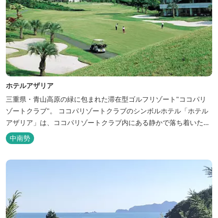
ホテルアザリア
三重県・青山高原の緑に包まれた滞在型ゴルフリゾート"ココパリ
ゾートクラブ"。 ココパリゾートクラブのシンボルホテル「ホテル
アザリア」は、ココパリゾートクラブ内にある静かで落ち着いた雰
囲気の宿泊施設です。 円筒形の特徴ある建物には、ツインや和洋室
中南勢
など多彩な客室を備え、窓からはリゾートの美しい景色が広がりま
す。 天然温泉の大浴場やサウナも完備しており、 ゴルフの後はも
ちろん、伊勢...