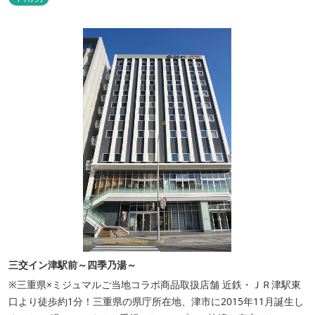
三交イン津駅前～四季乃湯～
※三重県×ミジュマルご当地コラボ商品取扱店舗 近鉄・ＪＲ津駅東
口より徒歩約1分！三重県の県庁所在地、津市に2015年11月誕生し