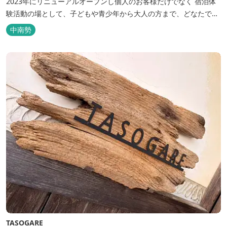
2023年にリニューアルオープンし個人のお客様だけでなく 宿泊体
験活動の場として、子どもや青少年から大人の方まで、どなたでも
ご利用いただけます。 ヨットやボート・カヤックをはじめとするマ
中南勢
リンアクティビティや併設する海の乗馬倶楽部エルカバージョでの
乗馬体験が可能！ 小中学生や団体様向けに海の自然体験教室も開催
しています...
TASOGARE