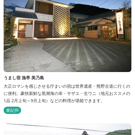
うまし宿 漁亭 美乃島
大正ロマンを感じさせる佇まいの宿は世界遺産・熊野古道に行くの
に便利。豪快新鮮な黒潮海の幸・サザエ・生ウニ（地元おススメの
1品 2月上旬～9月上旬）などの料理が堪能できます。
東紀州