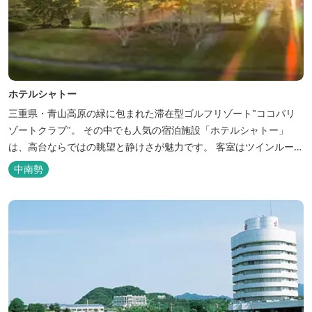
ホテルシャトー
三重県・青山高原の緑に包まれた滞在型ゴルフリゾート"ココパリ
ゾートクラブ"。 その中でも人気の宿泊施設「ホテルシャトー」
は、高台ならではの眺望と静けさが魅力です。 客室はツインルーム
から4〜6名で泊まれる和洋室まで幅広く、旅のスタイルに合わせて
中南勢
選べます。 天然温泉の大浴場・露天風呂、ロウリュ式サウナで体を
整えた後は、和食や焼肉など、気分で選べる夕食をゆったりと。 翌
朝は、レス...