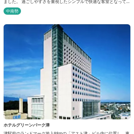
ました。 過ごしやすさを重視したシンプルで快適な客室となってお
り、ベッドはワイドなサイズで、羽毛布団をご用意。女性にやさし
中南勢
いアメニティグッズを取り揃えており、連泊の方用にコインランド
リーもあります。 ご宿泊者専用の人工温泉大浴場「四季乃湯」で
は、がんばった...
ホテルグリーンパーク津
津駅前のランドマーク地上88mの「アスト津」ビル内に位置し、東