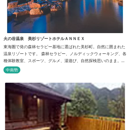
火の谷温泉 美杉リゾートホテルＡＮＮＥＸ
東海圏で発の森林セラピー基地に選ばれた美杉町。自然に囲まれた
温泉リゾートです。 森林セラピー、ノルディックウォーキング、各
種体験教室、スポーツ、グルメ、湯遊び、自然探検思いのまま。思
いきり遊んだ後は温泉でゆったり、のんびり。お料理は和洋バイキ
中南勢
ングに豪華会席料理。バイキングでは、毎日餅つき、夏は流しそう
めん等のイベントも開催しています。 ５つの貸切風呂に、展望風呂
付き客室、露天風呂・ジ...