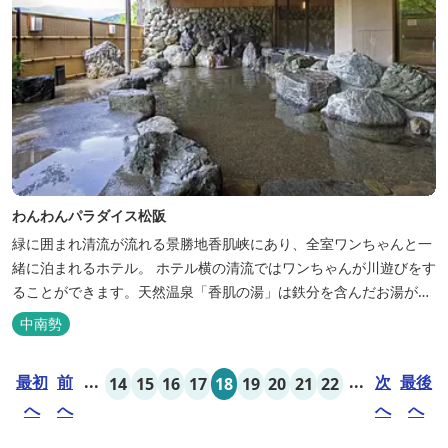
わんわんパラダイス松阪
緑に囲まれ清流が流れる景勝地香肌峡にあり、全室ワンちゃんと一
緒に泊まれるホテル。 ホテル横の清流ではワンちゃんが川遊びをす
ることができます。天然温泉「香肌の湯」は鉄分を含んだお湯が特
徴。 松阪の観光情報は、松阪観光インフォメーションサイト ワク
中南勢
ワク松阪 へ。
最初
前
...
...
次
最後
14
15
16
17
18
19
20
21
22
へ
へ
へ
へ