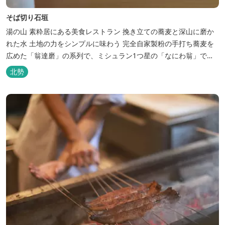
そば切り石垣
湯の山 素粋居にある美食レストラン 挽き立ての蕎麦と深山に磨か
れた水 土地の力をシンプルに味わう 完全自家製粉の手打ち蕎麦を
広めた「翁達磨」の系列で、ミシュラン1つ星の「なにわ翁」で研
鑽を積んだ石垣雄介氏が開業した「そば切り石垣」。 翁伝統の完全
北勢
自家製粉による二八蕎麦を踏襲し、蕎麦と酒をシンプルに楽しむ店
を実現しました。国産蕎麦の香りを存分に引き出す、湯の山温泉の
天然の水の力...