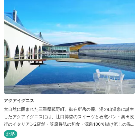
アクアイグニス
大自然に囲まれた三重県菰野町。御在所岳の麓、湯の山温泉に誕生
したアクアイグニスには、辻󠄀口博啓のスイーツと石窯パン・奥田政
行のイタリアン2店舗・笠原将弘の和食・源泉100％掛け流しの温
泉・宿泊棟・離れ宿・苺ハウス・ギャラリーなど、様々な『癒し』
北勢
と『食』が集結しております。 【『癒し』の追求 】 ◆源泉100%