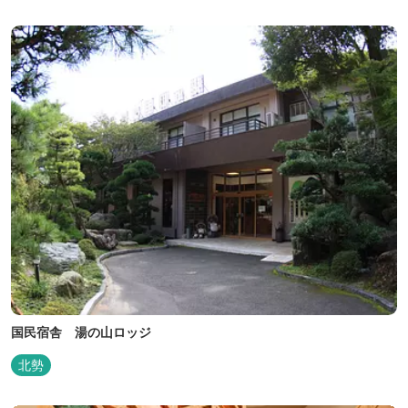
掛け流し「片岡温泉」 片岡温泉は、地下1,200ｍより湯口で約42℃
の...
国民宿舎 湯の山ロッジ
北勢