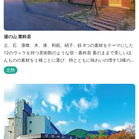
湯の山 素粋居
土、石、漆喰、木、漆、和紙、硝子、鉄 8つの素材をテーマにした
12のヴィラを持つ美術館のような宿・素粋居 素のままで美しいほ
んものの素材を１棟ごとに選び、時とともに味わいの増す12棟のヴ
ィラをつくりました。現代美術・工芸・古美術・アンティークをし
北勢
つらえた空間は、 とびきり居心地が良い美術館のよう。次はあのヴ
ィラで素材とアートに触れたい。 そんな滞在の楽しみが広がりま
す。 「そ...