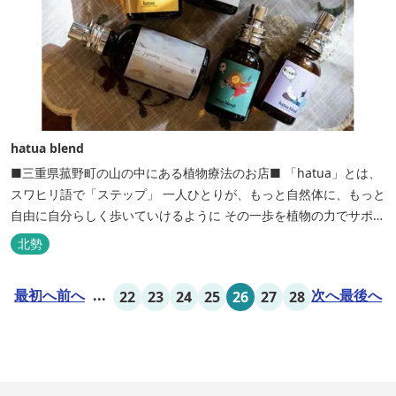
hatua blend
■三重県菰野町の山の中にある植物療法のお店■ 「hatua」とは、
スワヒリ語で「ステップ」 一人ひとりが、もっと自然体に、もっと
自由に自分らしく歩いていけるように その一歩を植物の力でサポー
トしたいという思いから生まれたお店。 黄土スチームよもぎ蒸しや
北勢
アロマの調合、季節の養生講座、アロマ講座、腸活講座、ワークシ
ョップ、イベント出店 植物を通して身体と心を整えよう！をテーマ
最初へ
前へ
...
次へ
最後へ
22
23
24
25
26
27
28
に...