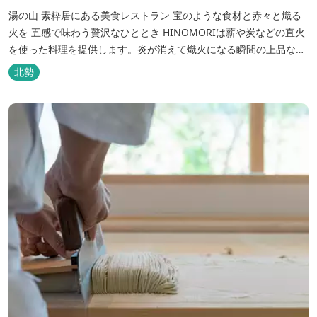
湯の山 素粋居にある美食レストラン 宝のような食材と赤々と熾る
火を 五感で味わう贅沢なひととき HINOMORIは薪や炭などの直火
を使った料理を提供します。炎が消えて熾火になる瞬間の上品な香
りを海産物にまとわせたり、熟成させた上質な牛肉を塊でじっくり
北勢
とローストしたり。炎が生み出す味わいの繊細さと豪快さをコース
でお楽しみください。料理監修は、フランスで活躍するシェフ・手
島竜司。探...