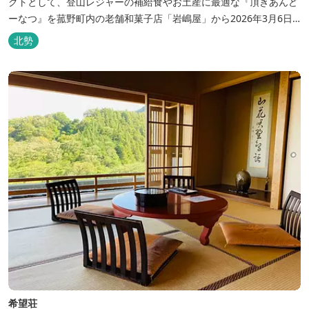
クトとして、登山レジャーの補給食やお土産に最適な『頂きあんど
ーなつ』を菰野町内の老舗和菓子店「岩嶋屋」から2026年3月6日
（金）より販売を開始いたしました。 ■商品コンセプト：自分だけ
北勢
の「頂き」を目指す人を応援 「山に登る目的が人それぞれであるよ
うに、仕事や人生の目標（頂き）も人それぞれ。どんな『頂き』を
目指す人も、頑...
希望荘