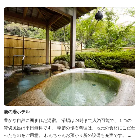
シカルな雰囲気でみなさまに好評をいただいております。夕食は部
屋食の為、お子様連れやカッ...
鹿の湯ホテル
豊かな自然に囲まれた湯宿。 浴場は24時まで入浴可能で、１つの
貸切風呂は平日無料です。 季節の懐石料理は、地元の食材にこだわ
ったものをご用意。 わんちゃんお預かり所の設備も充実です。 女