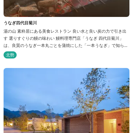
うなぎ四代目菊川
湯の山 素粋居にある美食レストラン 良い水と良い炭の力で引き出
す 選りすぐりの鰻の味わい 鰻料理専門店「うなぎ 四代目菊川」
は、良質のうなぎ一本丸ごとを蒲焼にした「一本うなぎ」で知られ
ます。大きさも太さも極上の鰻を厳選し、皮をパリッと焼き上げて
北勢
も身質がフワッとやわらかい、贅沢な食感を実現。 鮮度抜群の鰻を
毎日捌き、良質の炭で焼き立てを供します。素材から炭まで、鰻の
美味しさを熟...