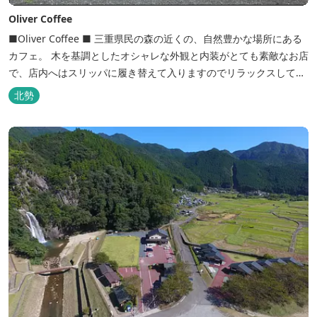
Oliver Coffee
■Oliver Coffee ■ 三重県民の森の近くの、自然豊かな場所にある
カフェ。 木を基調としたオシャレな外観と内装がとても素敵なお店
で、店内へはスリッパに履き替えて入りますのでリラックスして食
事を楽しめます。 席は店内にテーブル席や円卓、外のテラス席など
北勢
があり、お子様連れでも入りやすく居心地がいいカフェです。 森の
静かな雰囲気の中で、ゆっくり過ごすことができます。