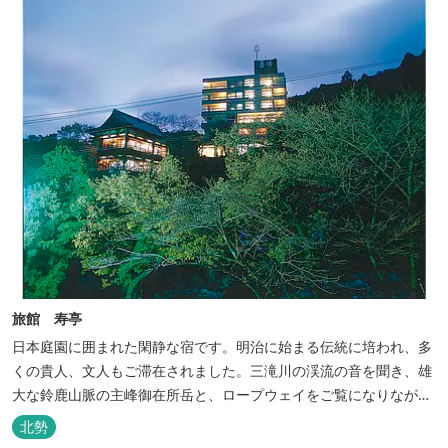
していただける会員制リゾートホ...
旅館 寿亭
日本庭園に囲まれた閑静な宿です。明治に始まる伝統に培われ、多
くの貴人、文人もご滞在されました。三滝川の渓流の音を聞き、雄
大な鈴鹿山脈の主峰御在所岳と、ロープウェイをご覧になりながら
お入りいただく露天風呂は気持ちがいいです。 また、庭園にある昭
北勢
和初期の離れの客間を改装した貸切風呂（６タイプ）はレトロクラ