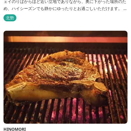
ェイのりばからほど近い立地でありながら、奥に下がった場所のた
め、ハイシーズンでも静かにゆったりとお過ごしいただけます。 自
慢の大浴場からは、雄大な御在所岳を背に、御在所ロープウェイが
北勢
望めます。季節ごとに表情を変える湯の山の自然と対話しながら至
極のひとときをどうぞ。
HINOMORI