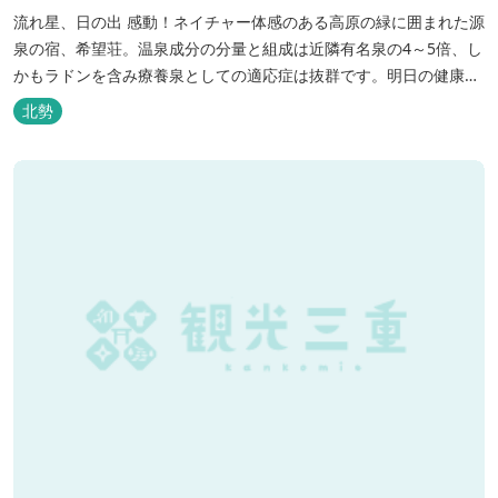
流れ星、日の出 感動！ネイチャー体感のある高原の緑に囲まれた源
泉の宿、希望荘。温泉成分の分量と組成は近隣有名泉の4～5倍、し
かもラドンを含み療養泉としての適応症は抜群です。明日の健康
に、ご宿泊はもちろん日帰り入浴もお気軽にお立ち寄り下さい。 熱
北勢
気浴ラドンの泉も新たにオープン！ぜひご利用ください。