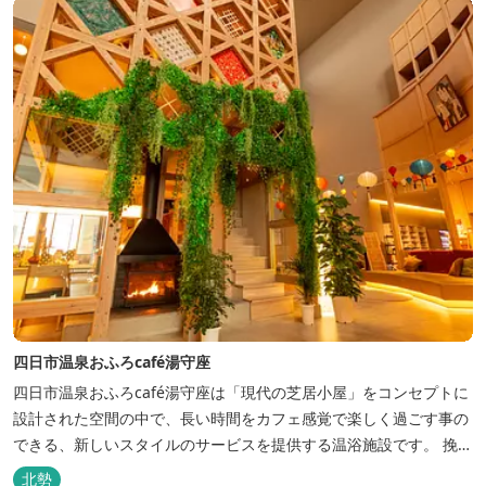
四日市温泉おふろcafé湯守座
四日市温泉おふろcafé湯守座は「現代の芝居小屋」をコンセプトに
設計された空間の中で、長い時間をカフェ感覚で楽しく過ごす事の
できる、新しいスタイルのサービスを提供する温浴施設です。 挽き
たてコーヒーやコミック、雑誌、マッサージチェア、Wi-Fiを無料
北勢