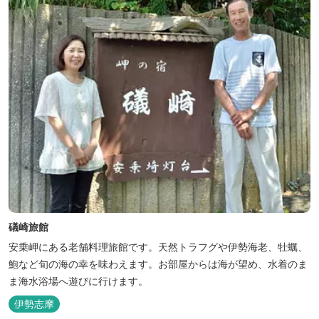
礒崎旅館
安乗岬にある老舗料理旅館です。天然トラフグや伊勢海老、牡蠣、
鮑など旬の海の幸を味わえます。お部屋からは海が望め、水着のま
ま海水浴場へ遊びに行けます。
伊勢志摩