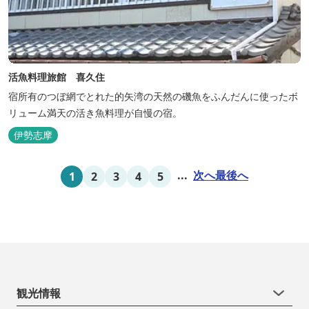
活魚料理旅館 喜久住
宿所有のつぼ網でとれた的矢湾の天然の磯魚をふんだんに使ったボ
リューム満天の活き魚料理が自慢の宿。
伊勢志摩
...
次へ
最後へ
1
2
3
4
5
観光情報