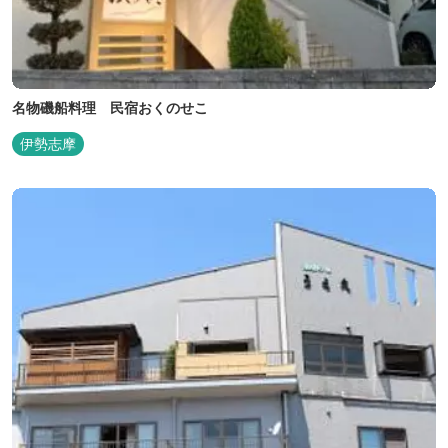
名物磯船料理 民宿おくのせこ
伊勢志摩