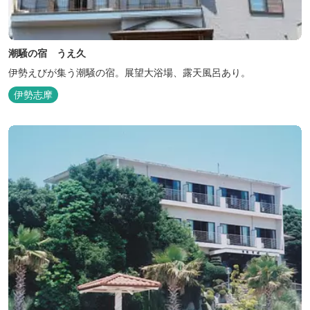
潮騒の宿 うえ久
伊勢えびが集う潮騒の宿。展望大浴場、露天風呂あり。
伊勢志摩