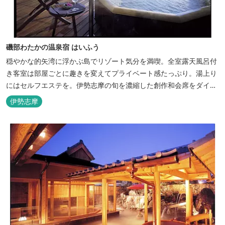
磯部わたかの温泉宿 はいふう
穏やかな的矢湾に浮かぶ島でリゾート気分を満喫。全室露天風呂付
き客室は部屋ごとに趣きを変えてプライベート感たっぷり。湯上り
にはセルフエステを。伊勢志摩の旬を濃縮した創作和会席をダイニ
ングで。
伊勢志摩