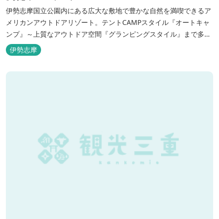
伊勢志摩国立公園内にある広大な敷地で豊かな自然を満喫できるア
メリカンアウトドアリゾート。テントCAMPスタイル『オートキャ
ンプ』～上質なアウトドア空間『グランピングスタイル』まで多彩
な宿泊スタイルを体験できます。 場内ではキッズイベント＆アクテ
伊勢志摩
ィビティーが人気！365日開催のアメリカンカルチャーを取り入れ
たキッズイベント、カナディアンカヌー、ペダルボート、ファンサ
イクルなど豊富なアクティビ...