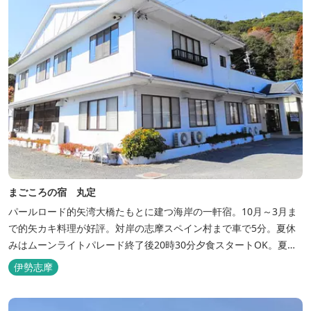
まごころの宿 丸定
パールロード的矢湾大橋たもとに建つ海岸の一軒宿。10月～3月ま
で的矢カキ料理が好評。対岸の志摩スペイン村まで車で5分。夏休
みはムーンライトパレード終了後20時30分夕食スタートOK。夏ガ
キ6月～8月も好評。
伊勢志摩