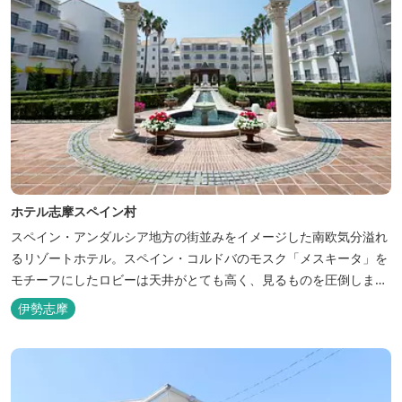
ホテル志摩スペイン村
スペイン・アンダルシア地方の街並みをイメージした南欧気分溢れ
るリゾートホテル。スペイン・コルドバのモスク「メスキータ」を
モチーフにしたロビーは天井がとても高く、見るものを圧倒しま
す。客室棟にある中庭もコルドバ、セビリア、グラナダの街を再現
伊勢志摩
しており、ホテル内を散策するだけでも異国感を満喫できます。 ス
ペインの雰囲気が溢れた客室やパークの夢の続きが見られるキャラ
クタールーム、最大6名様まで...