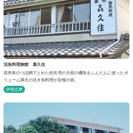
活魚料理旅館 喜久住
宿所有のつぼ網でとれた的矢湾の天然の磯魚をふんだんに使ったボ
リューム満天の活き魚料理が自慢の宿。
伊勢志摩