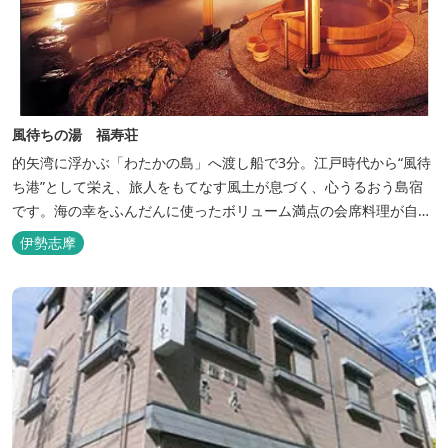
風待ちの湯 福寿荘
的矢湾に浮かぶ「わたかの島」へ渡し船で3分。江戸時代から“風待
ち港”として栄え、旅人をもてなす風土が息づく、心うるおう島宿
です。海の幸をふんだんに使ったボリューム満点の会席料理が自
慢。肌にやさしい天然の療養泉が満喫できるお風呂は、伊勢志摩最
伊勢志摩
大級の庭園露天風呂です。