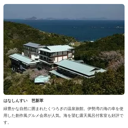
はなしんすい 芭新萃
緑豊かな自然に囲まれたくつろぎの温泉旅館。伊勢湾の海の幸を使
用した創作風グルメ会席が人気。海を望む露天風呂付客室も好評で
す。