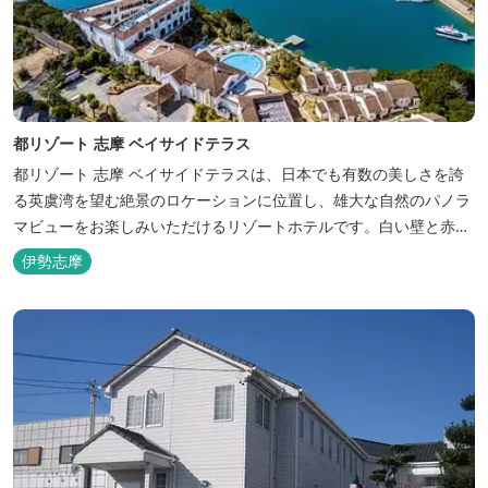
都リゾート 志摩 ベイサイドテラス
都リゾート 志摩 ベイサイドテラスは、日本でも有数の美しさを誇
る英虞湾を望む絶景のロケーションに位置し、雄大な自然のパノラ
マビューをお楽しみいただけるリゾートホテルです。白い壁と赤瓦
の屋根が連なる外観が印象的で、開放的なスパニッシュスタイルを
伊勢志摩
取り入れた建築美は陽気で自由な寛ぎを感じさせ、まるで異国に足
を踏み入れたと錯覚するほど、どこを歩いても絵になるホテルで
す。