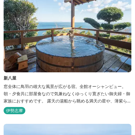
新八屋
窓全体に鳥羽の雄大な風景が広がる宿。全館オーシャンビュー。
朝・夕食共に部屋食なので気兼ねなくゆっくり寛ぎたい御夫婦・御
家族におすすめです。 露天の湯船から眺める満天の星や、薄紫ら染
まる朝の海は一見の価値有。夕食は旬の素材を大釜で蒸し上げる名
伊勢志摩
物「五右衛門蒸し」、鯛や伊勢海老の舟盛りに海鮮鍋も。