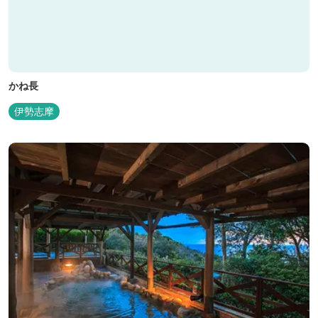
かね長
伊勢志摩