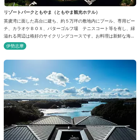
リゾートパークともやま（ともやま観光ホテル）
英虞湾に面した高台に建ち、約５万坪の敷地内にプール、専用ビー
チ、カラオケＢＯＸ、パターゴルフ場 テニスコート等を有し、緑
溢れる周辺は格好のサイクリングコースです。お料理は新鮮な海の
幸をふんだんに使用する荒磯焼、活造会席、伊勢海老残酷鍋会席、
伊勢志摩
松茸料理（秋）等グルメ志向の方に好評です。夏には野外バーベキ
ューも毎晩行ないます。