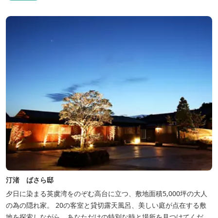
汀渚 ばさら邸
夕日に染まる英虞湾をのぞむ高台に立つ、敷地面積5,000坪の大人
の為の隠れ家。 20の客室と貸切露天風呂、美しい庭が点在する敷
地を探索しながら、あなただけの特別な時と場所を見つけてくださ