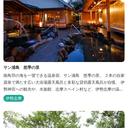
サン浦島 悠季の里
南鳥羽の海を一望できる温泉宿、サン浦島 悠季の里。 ２本の自家
源泉で満たす広い大浴場露天風呂と多彩な貸切露天風呂が自慢。 伊
勢神宮への観光や、水族館、志摩スペイン村など、伊勢志摩の温泉
旅行に お料理は伊勢志摩ならではの味覚が四季折々の旅を彩りま
伊勢志摩
す。 ～大浴場「まろびね庵」～ 敷地内より湧出する二つの源泉
「珠光の湯」「和みの湯」が 至福の癒しへとお誘い致します。 す
がす...