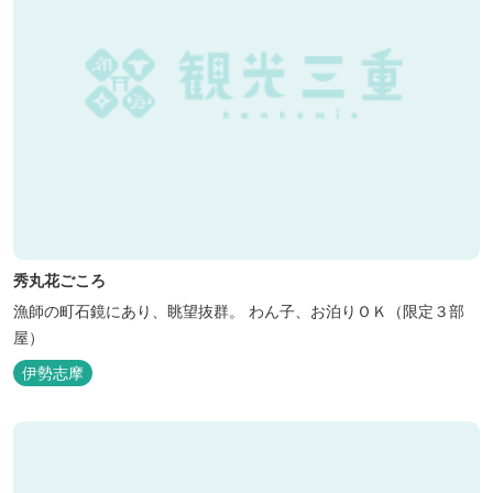
秀丸花ごころ
漁師の町石鏡にあり、眺望抜群。 わん子、お泊りＯＫ（限定３部
屋）
伊勢志摩