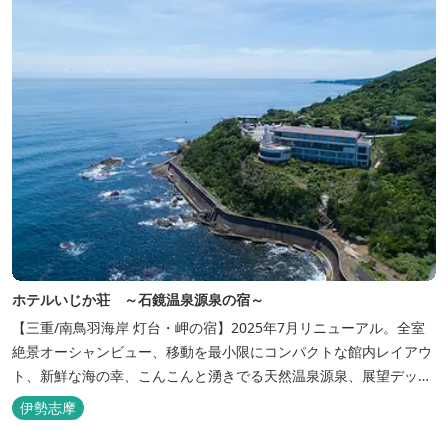
ホテルいじか荘 ～石鏡温泉源泉の宿～
【三重/南鳥羽海岸 灯台・岬の宿】2025年7月リニューアル。全室
絶景オーシャンビュー、移動を最小限にコンパクトな館内レイアウ
ト、新鮮な海の幸、こんこんと湧きでる天然温泉源泉、展望デッ
キ〜いじか灯台テラス〜からの眺望が自慢のリトリートホテル。
伊勢志摩