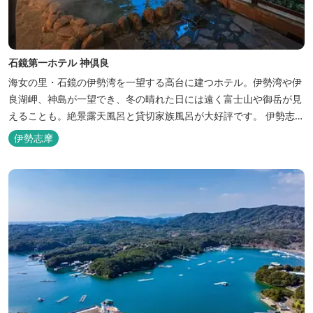
石鏡第一ホテル 神倶良
海女の里・石鏡の伊勢湾を一望する高台に建つホテル。伊勢湾や伊
良湖岬、神島が一望でき、冬の晴れた日には遠く富士山や御岳が見
えることも。絶景露天風呂と貸切家族風呂が大好評です。 伊勢志摩
の新鮮な海の幸をふんだんに使った味覚自慢の人情味あふれる温泉
伊勢志摩
宿です。