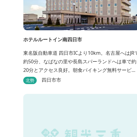
ホテルルートイン南四日市
東名阪自動車道 四日市ICより10km。名古屋へはJR
約50分、なばなの里や長島スパーランドへは車で約
20分とアクセス良好。朝食バイキング無料サービ
ス、大浴場完備、平面駐車場169台、全室Wi-Fi完
四日市市
北勢
備。ビジネスにも観光にもご利用頂ける快適なホテ
ルライフをご提供します。