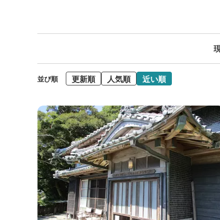
現
更新順
人気順
近い順
並び順