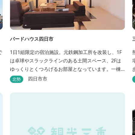
バードハウス四日市
で
1日1組限定の宿泊施設。元鉄鋼加工所を改装し、1F
は卓球やスラックラインのある土間スペース、2Fは
ゆっくりとくつろげるお部屋となっています。一棟
貸切のプライベート空間で、旅のひとときを過ごし
四日市市
北勢
てみては。