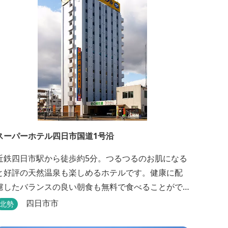
スーパーホテル四日市国道1号沿
近鉄四日市駅から徒歩約5分。つるつるのお肌になる
と好評の天然温泉も楽しめるホテルです。健康に配
慮したバランスの良い朝食も無料で食べることがで
きます。
四日市市
北勢