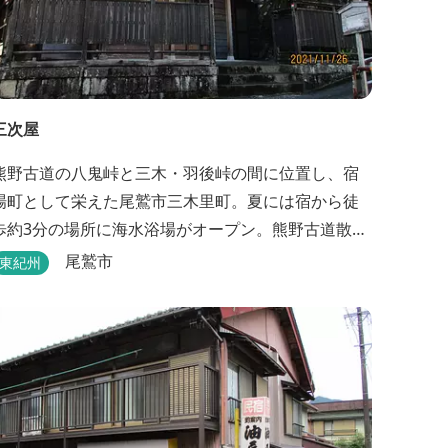
三次屋
熊野古道の八鬼峠と三木・羽後峠の間に位置し、宿
場町として栄えた尾鷲市三木里町。夏には宿から徒
歩約3分の場所に海水浴場がオープン。熊野古道散策
はもちろん、林業体験もできます。
尾鷲市
東紀州