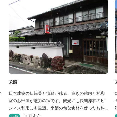
栄館
な
日本建築の伝統美と情緒が残る、寛ぎの館内と純和
室のお部屋が魅力の宿です。観光にも長期滞在のビ
ジネス利用にも最適。季節の旬な食材を使ったお料
理も楽しめます。
四日市市
北勢