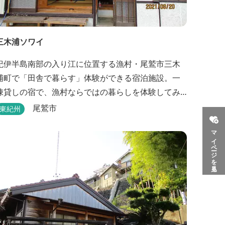
三木浦ソワイ
紀伊半島南部の入り江に位置する漁村・尾鷲市三木
浦町で「田舎で暮らす」体験ができる宿泊施設。一
棟貸しの宿で、漁村ならではの暮らしを体験してみ
ませんか。
尾鷲市
東紀州
マイページを見る