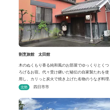
割烹旅館 太田館
木のぬくもり香る純和風のお部屋でゆっくりとくつ
ろげるお宿。代々受け継いだ秘伝の自家製たれを使
用し、カリっと炭火で焼き上げた名物のうなぎ料理
も堪能できます。
四日市市
北勢