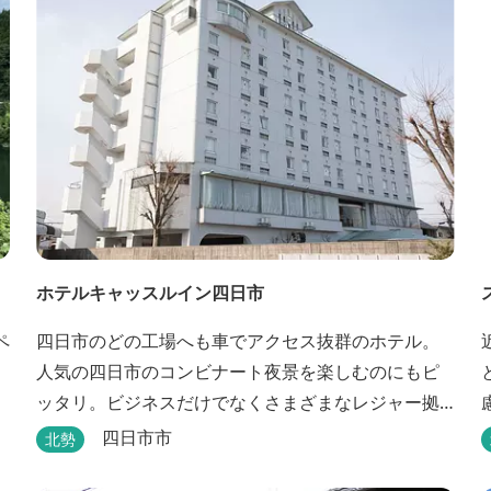
ホテルキャッスルイン四日市
ペ
四日市のどの工場へも車でアクセス抜群のホテル。
人気の四日市のコンビナート夜景を楽しむのにもピ
ッタリ。ビジネスだけでなくさまざまなレジャー拠
点としても最適です。
四日市市
北勢