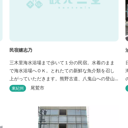
民宿嬉志乃
三木里海水浴場まで歩いて１分の民宿。水着のまま
で海水浴場へＯＫ。とれたての新鮮な魚介類を召し
上がっていただきます。熊野古道、八鬼山への登山
には便利。
尾鷲市
東紀州