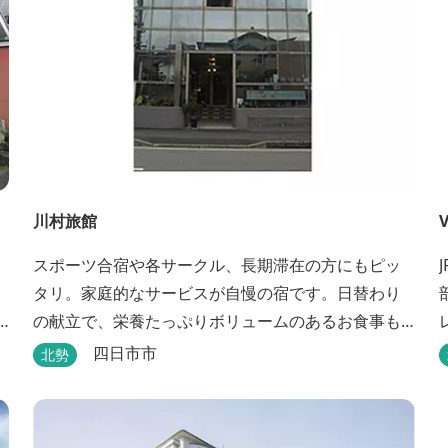
川村旅館
V
スポーツ合宿や各サークル、長期滞在の方にもピッ
タリ。家庭的なサービスが自慢の宿です。日替わり
の献立で、栄養たっぷりボリュームのあるお食事も
楽しめます。
四日市市
北勢