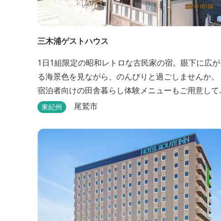
三木浦ゲストハウス
1日1組限定の昭和レトロな古民家の宿。眼下に広が
る海景色を見ながら、のんびりと過ごしませんか。
宿泊者向けの田舎暮らし体験メニューもご用意して
います。
尾鷲市
東紀州