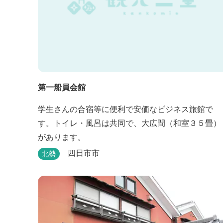
第一船員会館
学生さんの合宿等に便利で安価なビジネス旅館で
す。トイレ・風呂は共同で、大広間（和室３５畳）
があります。
四日市市
北勢