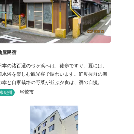
油屋民宿
日本の渚百選の弓ヶ浜へは、徒歩ですぐ。夏には、
海水浴を楽しむ観光客で賑わいます。鮮度抜群の海
の幸と自家栽培の野菜が並ぶ夕食は、宿の自慢。
尾鷲市
東紀州