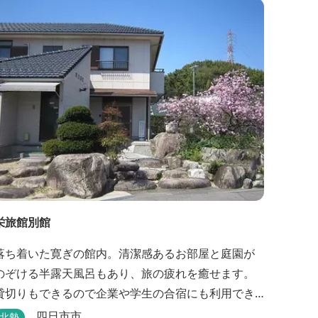
栄旅館別館
落ち着いた寛ぎの館内。清潔感あるお部屋と庭園が
のぞける半露天風呂もあり、旅の疲れを癒せます。
貸切りもできるので企業や学生の合宿にも利用でき
ます。
四日市市
北勢