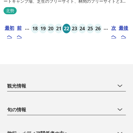
ートキャンプ場、芝生のフリーサイト、林間のフリーサイトと3種
類のキャンプ場があり、豊かな自然の中でのんびりとキャンプを楽
北勢
しむ事ができます。 テント泊が苦手な方や、小さなお子様連れの方
はコテージがおススメ。 大小合わせて6棟のコテージがあります。
最初
前
...
...
次
最後
18
19
20
21
22
23
24
25
26
キャン...
へ
へ
へ
へ
観光情報
旬の情報