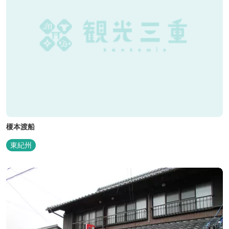
榎本渡船
東紀州