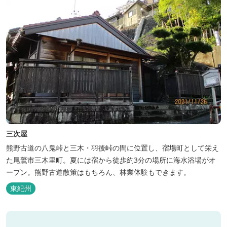
三次屋
熊野古道の八鬼峠と三木・羽後峠の間に位置し、宿場町として栄え
た尾鷲市三木里町。夏には宿から徒歩約3分の場所に海水浴場がオ
ープン。熊野古道散策はもちろん、林業体験もできます。
東紀州