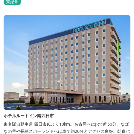
東紀州
ホテルルートイン南四日市
東名阪自動車道 四日市ICより10km。名古屋へはJRで約50分、なば
なの里や長島スパーランドへは車で約20分とアクセス良好。朝食バ