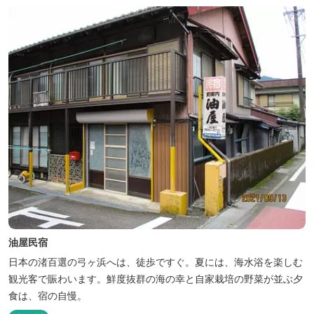
油屋民宿
日本の渚百選の弓ヶ浜へは、徒歩ですぐ。夏には、海水浴を楽しむ
観光客で賑わいます。鮮度抜群の海の幸と自家栽培の野菜が並ぶ夕
食は、宿の自慢。