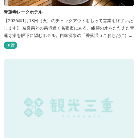
青蓮寺レークホテル
【2026年1月13日（火）のチェックアウトをもって営業を終了いた
します】 奈良県との県境近く名張市にある、紺碧の水をたたえた青
蓮寺湖を眼下に望むホテル。自家源泉の「香落渓（こおちだに）温
泉」は天然アルカリ泉。露天風呂から眺める湖は、遮るものがな
伊賀
く、絶景と評判です。