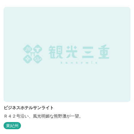
くに点在し、和歌山・奈良の遺産や名所からも近いことから観光ア
クセスには大変便利な立地と...
ビジネスホテルサンライト
Ｒ４２号沿い、風光明媚な熊野灘が一望。
東紀州