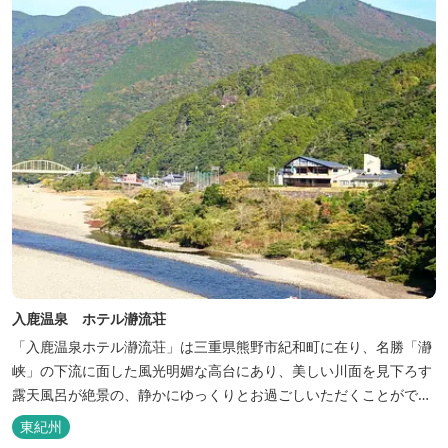
入鹿温泉 ホテル瀞流荘
「入鹿温泉ホテル瀞流荘」は三重県熊野市紀和町に在り、名勝「瀞
峡」の下流に面した風光明媚な高台にあり、美しい川面を見下ろす
露天風呂が絶景の、静かにゆっくりとお過ごしいただくことができ
る温泉宿泊施設です。 熊野古道をはじめ、日本一の棚田と称される
東紀州
丸山千枚田、赤木城跡、熊野本宮大社（熊野三山）、玉置神社が近