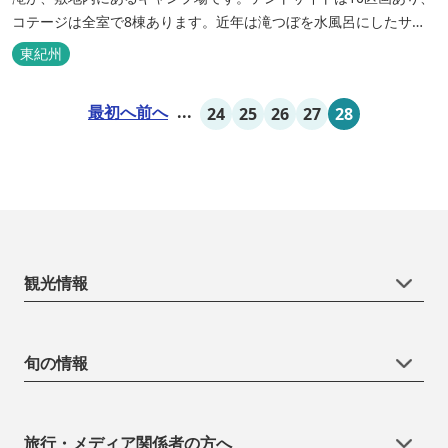
コテージは全室で8棟あります。近年は滝つぼを水風呂にしたサウ
ナが人気です。
東紀州
最初へ
前へ
...
24
25
26
27
28
観光情報
旬の情報
旅行・メディア関係者の方へ