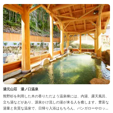
湯元山荘 湯ノ口温泉
熊野杉を利用した木の香りただよう温泉棟には、内湯、露天風呂、
立ち湯などがあり、源泉かけ流しの湯が来る人を癒します。豊富な
湯量と良質な温泉で、日帰り入浴はもちろん、バンガローやロッジ