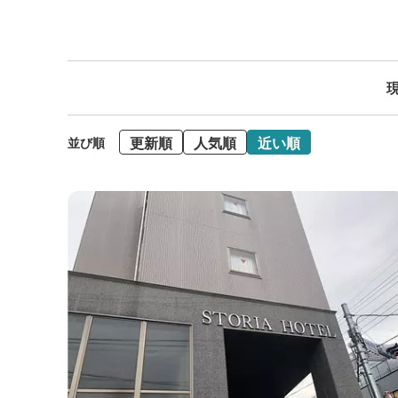
現
更新順
人気順
近い順
並び順