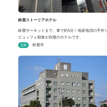
鈴鹿ストーリアホテル
鈴鹿サーキットまで、車で約5分！地産地消の手作
ビュッフェ朝食が自慢のホテルです。
鈴鹿市
北勢