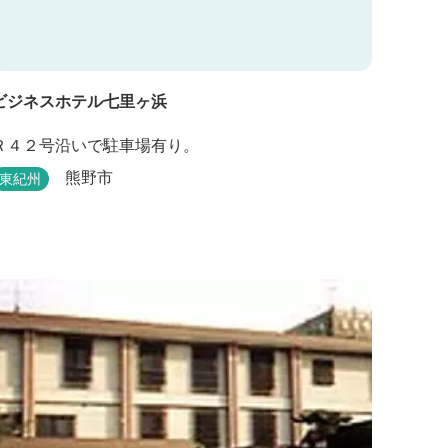
ビジネスホテル七里ヶ浜
Ｒ４２号沿いで駐車場有り。
熊野市
東紀州