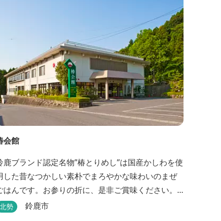
椿会館
鈴鹿ブランド認定名物”椿とりめし”は国産かしわを使
用した昔なつかしい素朴でまろやかな味わいのまぜ
ごはんです。お参りの折に、是非ご賞味ください。
お土産・婚礼・研修・宿泊・ご宴会もご案内してお
鈴鹿市
北勢
ります。