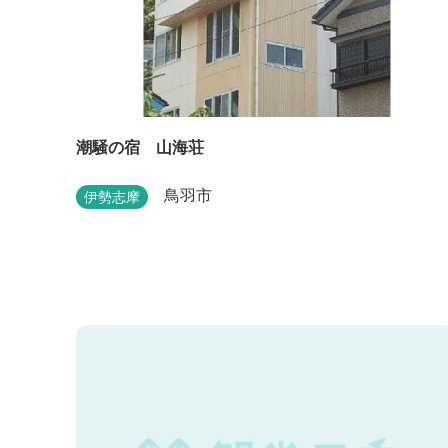
潮騒の宿 山海荘
鳥羽市
伊勢志摩