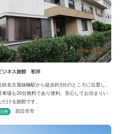
みかん」や無農薬野菜の...
ビジネス旅館 初洋
近鉄名古屋線楠駅から徒歩約3分のところに位置し、
駐車場も20台無料であり便利。安心してお泊まりい
ただける旅館です。
四日市市
北勢