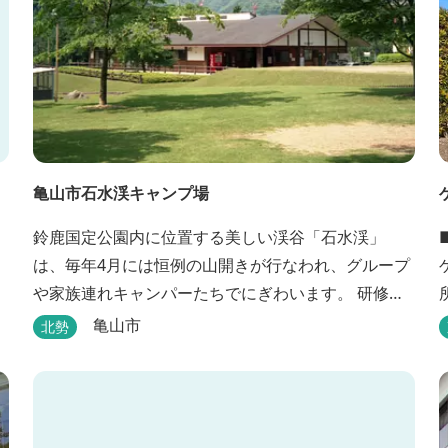
亀山市石水渓キャンプ場
鈴鹿国定公園内に位置する美しい渓谷「石水渓」
は、毎年4月には恒例の山開きが行なわれ、グループ
や家族連れキャンパーたちでにぎわいます。 研修施
設は団体用宿泊施設、バンガローはグループ・家族
亀山市
北勢
連れ用宿泊施設として、ハイキングやキャンプの拠
点として最適です。