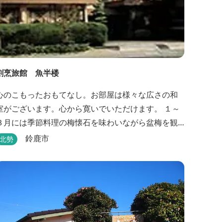
割烹旅館 魚半楼
心のこもったおもてなし。お部屋は様々な広さの和
室がございます。心から寛いでいただけます。 １～
３月には季節料理の梅懐石を味わいながら盆梅を観
賞することができるとあって、大人の女性にも人気
鈴鹿市
北勢
です。