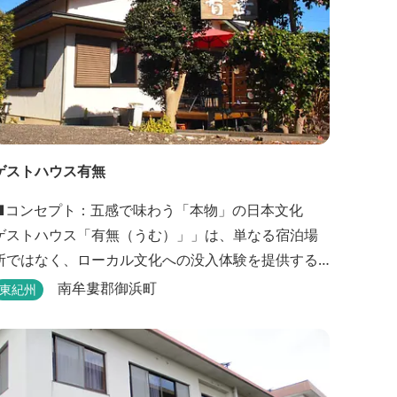
ゲストハウス有無
■コンセプト：五感で味わう「本物」の日本文化
ゲストハウス「有無（うむ）」」は、単なる宿泊場
所ではなく、ローカル文化への没入体験を提供する
体験型ゲストハウスです。みかんの香りに包まれ、
南牟婁郡御浜町
東紀州
歴史ある世界遺産を巡り、日本の原風景に触れる。
「本物」の日本文化を巡る冒険がここから始まりま
す。 「年中みかんのとれるまち」にある当館は、ご
宿泊のお客様にその時期に採れた旬の「ウエルカム