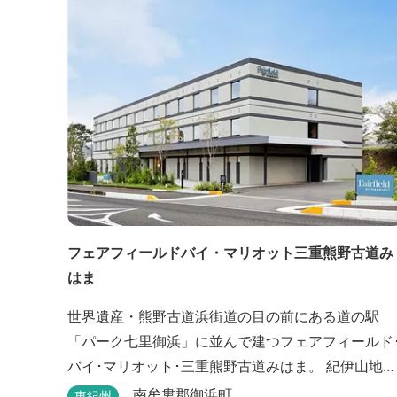
フェアフィールドバイ・マリオット三重熊野古道み
はま
世界遺産・熊野古道浜街道の目の前にある道の駅
「パーク七里御浜」に並んで建つフェアフィールド
バイ･マリオット･三重熊野古道みはま。 紀伊山地を
背に雄大な熊野灘を望み、渚百選に選ばれた七里御
南牟婁郡御浜町
東紀州