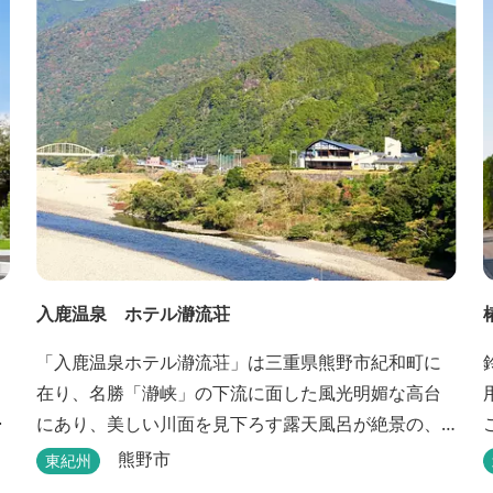
入鹿温泉 ホテル瀞流荘
「入鹿温泉ホテル瀞流荘」は三重県熊野市紀和町に
在り、名勝「瀞峡」の下流に面した風光明媚な高台
･
にあり、美しい川面を見下ろす露天風呂が絶景の、
静かにゆっくりとお過ごしいただくことができる温
熊野市
東紀州
泉宿泊施設です。 熊野古道をはじめ、日本一の棚田