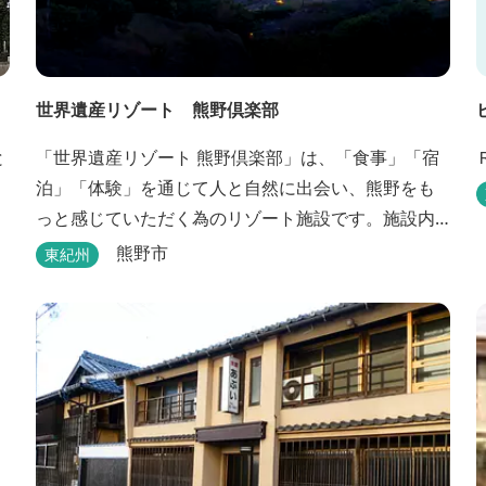
世界遺産リゾート 熊野倶楽部
と
「世界遺産リゾート 熊野倶楽部」は、「食事」「宿
泊」「体験」を通じて人と自然に出会い、熊野をも
っと感じていただく為のリゾート施設です。施設内
の3つの「郷（エリア）」では、熊野を楽しむ為の多
熊野市
東紀州
彩なイベンを開催。施設内のいたるところに、熊野
灘の青い海や雄大な夕日の大パノラマ等、大自然を
感じていただけるよう設計しています。 当館は全室
スイート、美食オールインクルーシブをコンセプト
としております...