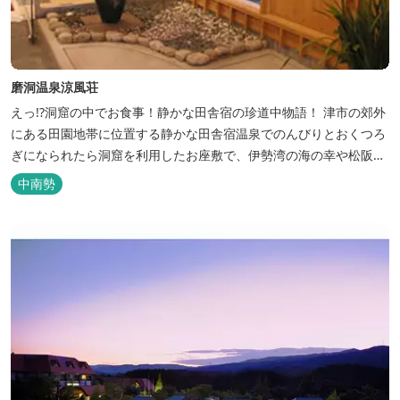
磨洞温泉涼風荘
えっ!?洞窟の中でお食事！静かな田舎宿の珍道中物語！ 津市の郊外
にある田園地帯に位置する静かな田舎宿温泉でのんびりとおくつろ
ぎになられたら洞窟を利用したお座敷で、伊勢湾の海の幸や松阪肉
を山海賊焼きをお召し上がりいただけます。年中20度前後の天然空
中南勢
調、お客様を不思議な空間にご案内！ ご宴会には、大広間で和食会
席、日帰り入浴＆お食事ＯＫ。 温泉は、津に来て津の湯をお楽しみ
いただけます。「白...