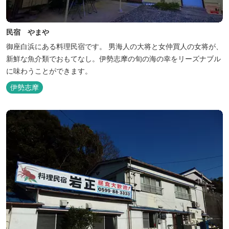
民宿 やまや
御座白浜にある料理民宿です。 男海人の大将と女仲買人の女将が、
新鮮な魚介類でおもてなし。伊勢志摩の旬の海の幸をリーズナブル
に味わうことができます。
伊勢志摩