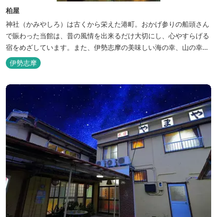
柏屋
神社（かみやしろ）は古くから栄えた港町。おかげ参りの船頭さん
で賑わった当館は、昔の風情を出来るだけ大切にし、心やすらげる
宿をめざしています。また、伊勢志摩の美味しい海の幸、山の幸を
低価格でお楽しみください。
伊勢志摩