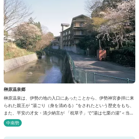
榊原温泉郷
榊原温泉は、伊勢の地の入口にあったことから、伊勢神宮参拝に来
られた親王が ”湯ごり（身を清める）”をされたという歴史をもち、
また、平安の才女・清少納言が 「枕草子」で”湯は七栗の湯”＜当時
の呼び名＞と称えており、 出雲の神を温泉の守り神として祀ってい
中南勢
ることもあって、恋の和歌も多く残っています。 このように、宮中
や神宮にゆかりも深く、つるつるスベスベの肌ざわりの良い泉質は