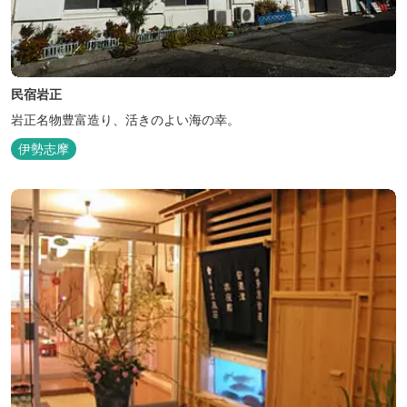
民宿岩正
岩正名物豊富造り、活きのよい海の幸。
伊勢志摩