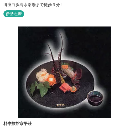
御座白浜海水浴場まで徒歩３分！
伊勢志摩
料亭旅館京平荘