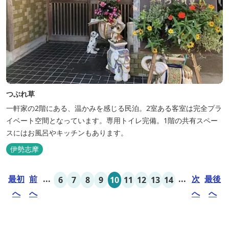
つぶれ草
一軒家の2階にある、温かみを感じる民泊。2室ある客室は完全プラ
イベート空間となっています。専用トイレ完備。1階の共有スペー
スにはお風呂やキッチンもあります。
伊勢志摩
最初
前
...
...
次
最後
6
7
8
9
10
11
12
13
14
へ
へ
へ
へ