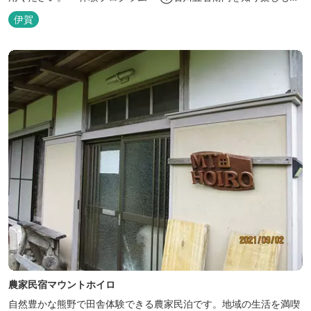
う！ ②忍者をめざそう！（入門・初級編） ③忍者の基礎体力づく
伊賀
り！農業体験！ ④忍者の里山散策と忍者修行を楽しもう！（山中
で忍道修行）
農家民宿マウントホイロ
自然豊かな熊野で田舎体験できる農家民泊です。地域の生活を満喫