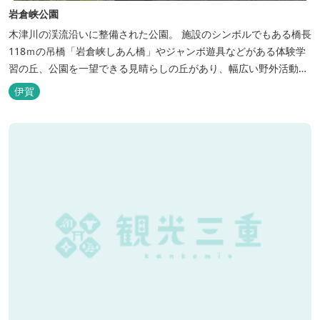
岩倉峡公園
木津川の渓流沿いに整備された公園。 施設のシンボルでもある橋長
118ｍの吊橋「岩倉峡しあん橋」やジャンボ遊具などがある体験学
習の丘、公園を一望できる見晴らしの丘があり、幅広い野外活動に
利用できるキャンプ場も併設されています。 川沿いには島ヶ原温泉
伊賀
やぶっちゃに至る「川辺の道」があり、旧岩倉水力発電所跡の水路
遺構を見ることができたり、春は桜、秋は紅葉の名所として楽しめ
る憩いの場となっています。