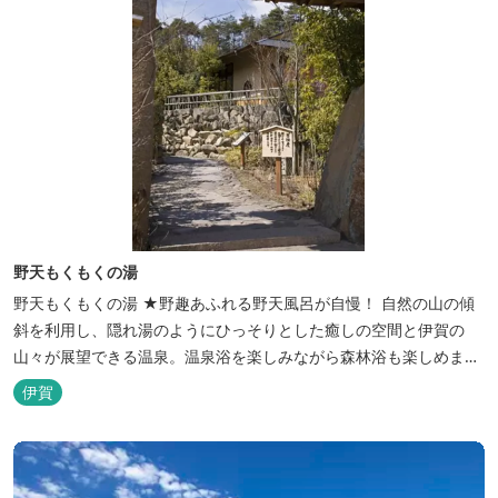
野天もくもくの湯
野天もくもくの湯 ★野趣あふれる野天風呂が自慢！ 自然の山の傾
斜を利用し、隠れ湯のようにひっそりとした癒しの空間と伊賀の
山々が展望できる温泉。温泉浴を楽しみながら森林浴も楽しめま
す。一枚岩をくり貫いてつくった湯船もあり、風情ある空間が魅力
伊賀
です。 ★源泉100％の野天風呂 源泉100％の野天風呂が2つあり、
38度のぬるめの湯と42度の熱めの湯があります。ぬるめの湯はじっ
くりとゆ...