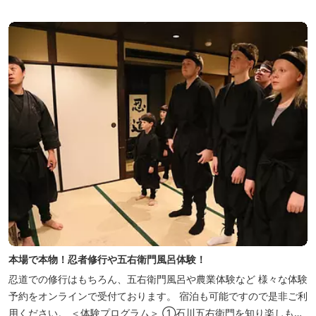
りのお蕎麦をお楽しみいただけます！ お蕎麦は毎日お店で打ってつ
くっております。北海道や三重のそば粉を使用してつくる、喉ごし
の良い昔ながらのお蕎麦...
本場で本物！忍者修行や五右衛門風呂体験！
忍道での修行はもちろん、五右衛門風呂や農業体験など 様々な体験
予約をオンラインで受付ております。 宿泊も可能ですので是非ご利
用ください。 ＜体験プログラム＞ ①石川五右衛門を知り楽しも