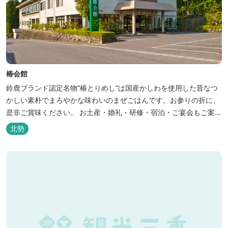
椿会館
鈴鹿ブランド認定名物”椿とりめし”は国産かしわを使用した昔なつ
かしい素朴でまろやかな味わいのまぜごはんです。お参りの折に、
是非ご賞味ください。 お土産・婚礼・研修・宿泊・ご宴会もご案内
しております。
北勢