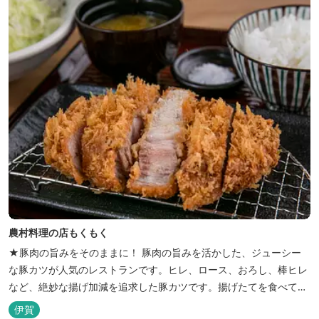
農体験プログラムに参加したり...
農村料理の店もくもく
★豚肉の旨みをそのままに！ 豚肉の旨みを活かした、ジューシー
な豚カツが人気のレストランです。ヒレ、ロース、おろし、棒ヒレ
など、絶妙な揚げ加減を追求した豚カツです。揚げたてを食べてい
ただくために、注文後じっくり揚げてお出ししています。 ★手作
伊賀