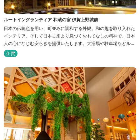
ルートイングランティア 和蔵の宿 伊賀上野城前
日本の伝統色を用い、町並みに調和する外観。和の趣を取り入れた
インテリア。そして日本古来より息づくおもてなしの精神で、日本
人の心になじむ安らぎを提供いたします。大浴場や駐車場などルー
トインホテルズの機能性や利便性はそのままに、穏やかな和のニュ
伊賀
アンスを湛えた空間は、ビジネスにも観光にも、幅広くお役立てい
ただけるホテルです。