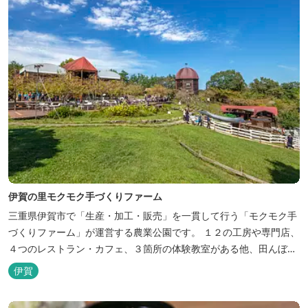
伊賀の里モクモク手づくりファーム
三重県伊賀市で「生産・加工・販売」を一貫して行う「モクモク手
づくりファーム」が運営する農業公園です。 １２の工房や専門店、
４つのレストラン・カフェ、３箇所の体験教室がある他、田んぼや
いかだ池など、「自然や農業」を身近に感じて楽しんでいただける
伊賀
遊び場もあります。 園内では、ミニブタくんたちのショーを見た
り、ウインナーづくりやパンづくりなどの手づくり体験教室や、食