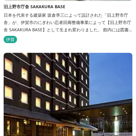
旧上野市庁舎 SAKAKURA BASE
日本を代表する建築家 坂倉準三によって設計された「旧上野市庁
舎」が、伊賀市のにぎわい忍者回廊整備事業によって【旧上野市庁
舎 SAKAKURA BASE】として生まれ変わりました。 館内には図書
館やホテル、カフェがあるほか、観光案内所「伊賀市観光インフォ
伊賀
メーションセンター」や伊賀の逸品を取り揃えた「伊賀百貨
Souvenir Shop」も併殺されています。