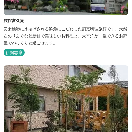
旅館富久潮
安乗漁港に水揚げされる鮮魚にこだわった割烹料理旅館です。天然
あのりふぐなど新鮮で美味しいお料理と、太平洋が一望できるお部
屋でゆっくりと過ごせます。
伊勢志摩