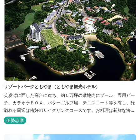
リゾートパークともやま（ともやま観光ホテル）
英虞湾に面した高台に建ち、約５万坪の敷地内にプール、専用ビー
チ、カラオケＢＯＸ、パターゴルフ場 テニスコート等を有し、緑
溢れる周辺は格好のサイクリングコースです。お料理は新鮮な海の
幸をふんだんに使用する荒磯焼、活造会席、伊勢海老残酷鍋会席、
伊勢志摩
松茸料理（秋）等グルメ志向の方に好評です。夏には野外バーベキ
ューも毎晩行ないます。