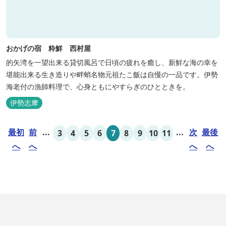
おかげの宿 粋鮮 西村屋
的矢湾を一望出来る貸切風呂で日頃の疲れを癒し、新鮮な海の幸を
堪能出来る生き造りや畔蛸名物元祖たこ飯は自慢の一品です。伊勢
海老付の漁師料理で、心身ともにやすらぎのひとときを。
伊勢志摩
最初
前
...
...
次
最後
3
4
5
6
7
8
9
10
11
へ
へ
へ
へ