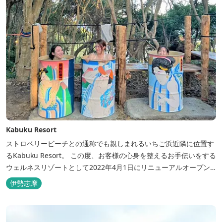
Kabuku Resort
ストロベリービーチとの通称でも親しまれるいちご浜近隣に位置す
るKabuku Resort。 この度、お客様の心身を整えるお手伝いをする
ウェルネスリゾートとして2022年4月1日にリニューアルオープン
いたしました。 フィンランド式ロウリュテントサウナがご宿泊区画
伊勢志摩
に1張ずつ付属されたプランが登場。 「ととのう」条件が揃い、さ
らに皆様に楽しんでもらえる空間となりました。 満点の星空の下で
ド...