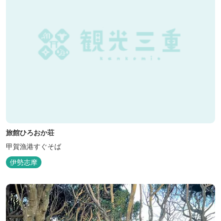
旅館ひろおか荘
甲賀漁港すぐそば
伊勢志摩