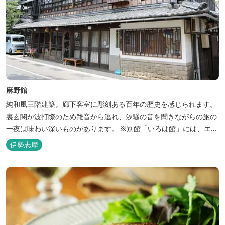
麻野館
純和風三階建築。廊下客室に彫刻ある百年の歴史を感じられます。
裏玄関が波打際のため雑音から逃れ、汐騒の音を聞きながらの旅の
一夜は味わい深いものがあります。 ※別館「いろは館」には、エイ
リアンやプレデターのリアルな模型があり、初めて見た方はビック
伊勢志摩
リしますよ。