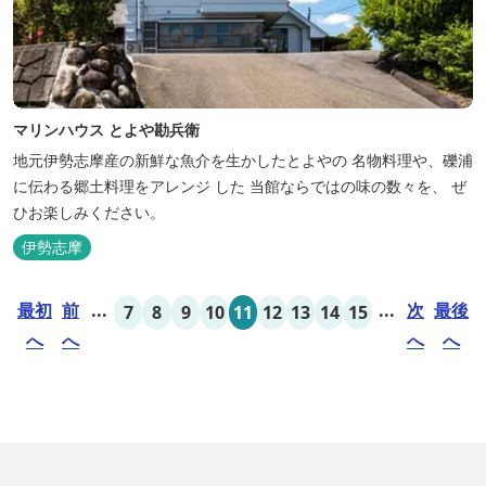
マリンハウス とよや勘兵衛
地元伊勢志摩産の新鮮な魚介を生かしたとよやの 名物料理や、礫浦
に伝わる郷土料理をアレンジ した 当館ならではの味の数々を、 ぜ
ひお楽しみください。
伊勢志摩
最初
前
...
...
次
最後
7
8
9
10
11
12
13
14
15
へ
へ
へ
へ