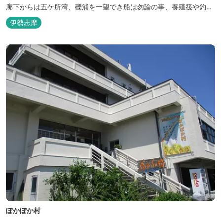
廊下からは五ケ所湾、礫浦を一望でき船は勿論の事、養殖筏や釣り
堀筏などみる事ができます。 当館一押しのお部屋【大島】からは太
伊勢志摩
平洋を一望。マグロの養殖筏、夜には漁師さん達の船の光がみえ対
岸には田曽浦の町の光が綺麗に見えます。
ぽかぽか村