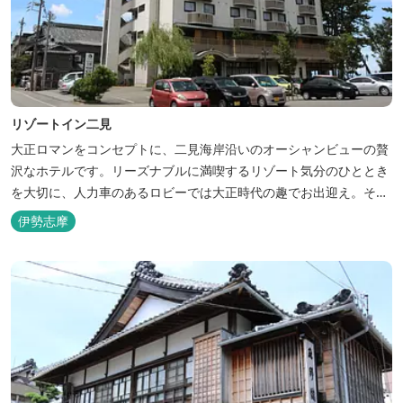
リゾートイン二見
大正ロマンをコンセプトに、二見海岸沿いのオーシャンビューの贅
沢なホテルです。リーズナブルに満喫するリゾート気分のひととき
を大切に、人力車のあるロビーでは大正時代の趣でお出迎え。そし
て、抜群の眺めが自慢の露天風呂｢七福の湯｣は、趣向を凝らした七
伊勢志摩
つのお風呂のうち、五つをご宿泊者様無料の貸切風呂としてご利用
が可能です。