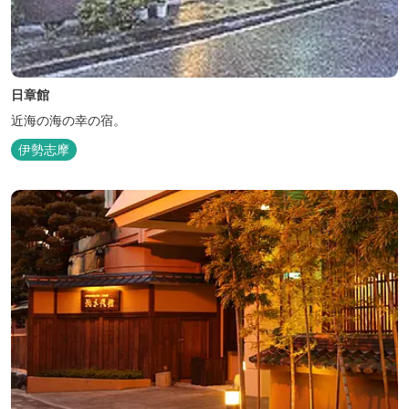
日章館
近海の海の幸の宿。
伊勢志摩