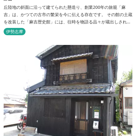
丘陸地の斜面に沿って建てられた懸造り、創業200年の旅籠「麻
吉」は、かつての古市の繁栄を今に伝える存在です。 その館の土蔵
を改装した「麻吉歴史館」には、往時を物語る品々が蔵出しされ、
お伊勢参り華やかなりし頃へとお誘い致します。
伊勢志摩