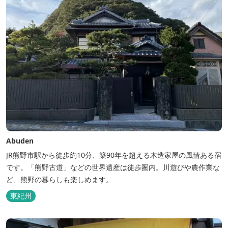
Abuden
JR熊野市駅から徒歩約10分、築90年を超える木造家屋の風情ある宿
です。「熊野古道」などの世界遺産は徒歩圏内。川遊びや農作業な
ど、熊野の暮らしも楽しめます。
東紀州