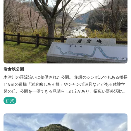
岩倉峡公園
木津川の渓流沿いに整備された公園。 施設のシンボルでもある橋長
118ｍの吊橋「岩倉峡しあん橋」やジャンボ遊具などがある体験学
習の丘、公園を一望できる見晴らしの丘があり、幅広い野外活動に
利用できるキャンプ場も併設されています。 川沿いには島ヶ原温泉
伊賀
やぶっちゃに至る「川辺の道」があり、旧岩倉水力発電所跡の水路
遺構を見ることができたり、春は桜、秋は紅葉の名所として楽しめ
る憩いの場となっています。