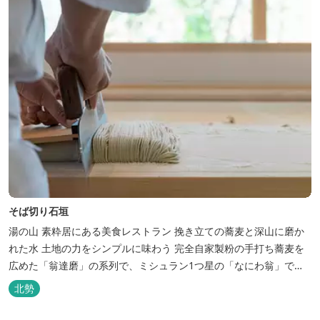
そば切り石垣
湯の山 素粋居にある美食レストラン 挽き立ての蕎麦と深山に磨か
れた水 土地の力をシンプルに味わう 完全自家製粉の手打ち蕎麦を
広めた「翁達磨」の系列で、ミシュラン1つ星の「なにわ翁」で研
鑽を積んだ石垣雄介氏が開業した「そば切り石垣」。 翁伝統の完全
北勢
自家製粉による二八蕎麦を踏襲し、蕎麦と酒をシンプルに楽しむ店
を実現しました。国産蕎麦の香りを存分に引き出す、湯の山温泉の