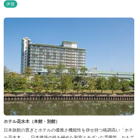
ートキャンプ場、デイキャンプ場、テニスコート、水遊び場（夏季
伊賀
限定）、こんにゃくやパン作りの体験できる工房などがあります。
木津川（鯛ケ瀬）のほとりにある美しい自然を生かしたオートキャ
ンプやディキャンプ...
ホテル花水木（本館・別館）
日本旅館の寛ぎとホテルの優雅さ機能性を併せ持つ格調高い「ホテ
ル花水木」。 日本建築の技を極めた和室とモダンな雰囲気。おもて