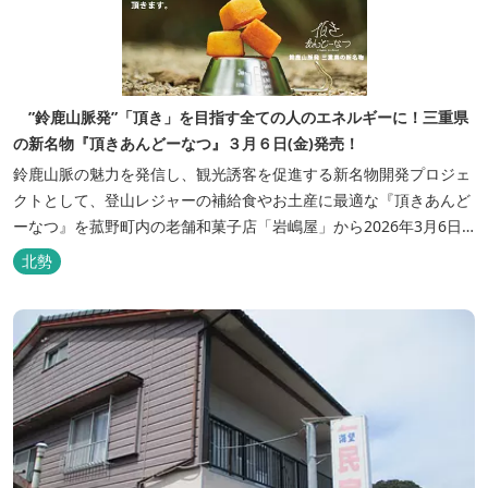
”鈴鹿山脈発”「頂き」を目指す全ての人のエネルギーに！三重県
の新名物『頂きあんどーなつ』３月６日(金)発売！
鈴鹿山脈の魅力を発信し、観光誘客を促進する新名物開発プロジェ
クトとして、登山レジャーの補給食やお土産に最適な『頂きあんど
ーなつ』を菰野町内の老舗和菓子店「岩嶋屋」から2026年3月6日
（金）より販売を開始いたしました。 ■商品コンセプト：自分だけ
北勢
の「頂き」を目指す人を応援 「山に登る目的が人それぞれであるよ
うに、仕事や人生の目標（頂き）も人それぞれ。どんな『頂き』を
目指す人も、頑...