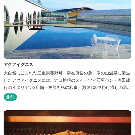
アクアイグニス
大自然に囲まれた三重県菰野町。御在所岳の麓、湯の山温泉に誕生
したアクアイグニスには、辻󠄀口博啓のスイーツと石窯パン・奥田政
行のイタリアン2店舗・笠原将弘の和食・源泉100％掛け流しの温
泉・宿泊棟・離れ宿・苺ハウス・ギャラリーなど、様々な『癒し』
北勢
と『食』が集結しております。 【『癒し』の追求 】 ◆源泉100%
掛け流し「片岡温泉」 片岡温泉は、地下1,200ｍより湯口で約42℃
の...