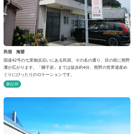
民宿 海望
国道42号の七里御浜沿いにある民宿。その名の通り、目の前に熊野
灘が広がります。「獅子岩」までは徒歩約4分、熊野の世界遺産め
ぐりにぴったりのロケーションです。
東紀州