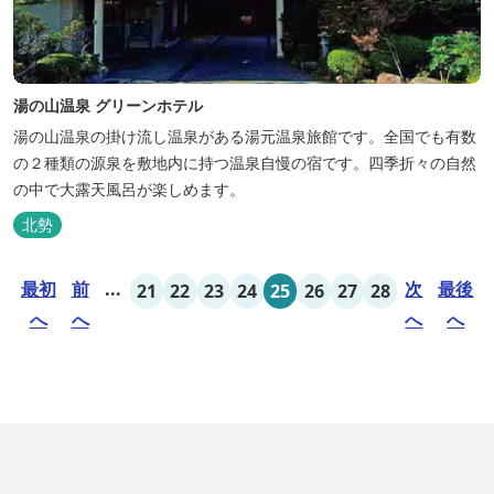
湯の山温泉 グリーンホテル
湯の山温泉の掛け流し温泉がある湯元温泉旅館です。全国でも有数
の２種類の源泉を敷地内に持つ温泉自慢の宿です。四季折々の自然
の中で大露天風呂が楽しめます。
北勢
最初
前
...
次
最後
21
22
23
24
25
26
27
28
へ
へ
へ
へ