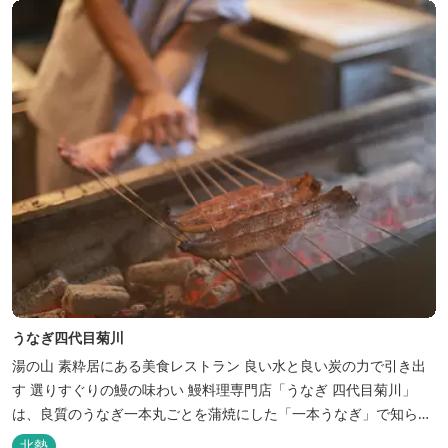
天然の水の力...
うなぎ四代目菊川
湯の山 素粋居にある美食レストラン 良い水と良い炭の力で引き出
す 選りすぐりの鰻の味わい 鰻料理専門店「うなぎ 四代目菊川」
は、良質のうなぎ一本丸ごとを蒲焼にした「一本うなぎ」で知られ
ます。大きさも太さも極上の鰻を厳選し、皮をパリッと焼き上げて
北勢