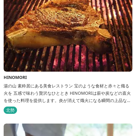
HINOMORI
湯の山 素粋居にある美食レストラン 宝のような食材と赤々と熾る
火を 五感で味わう贅沢なひととき HINOMORIは薪や炭などの直火
を使った料理を提供します。炎が消えて熾火になる瞬間の上品な香
りを海産物にまとわせたり、熟成させた上質な牛肉を塊でじっくり
北勢
とローストしたり。炎が生み出す味わいの繊細さと豪快さをコース
でお楽しみください。料理監修は、フランスで活躍するシェフ・手
島竜司。探...