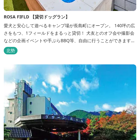
ROSA FIFLD 【貸切ドッグラン】
愛犬と安心して遊べるキャンプ場が長島町にオープン。 140坪の広
さをもつ、1フィールドをまるっと貸切！ 犬友とのオフ会や撮影会
などの企画イベントや手ぶらBBQ等、自由に行うことができます。
フードメニューも豊富で手ぶらでBBQを予算に合わせてお選びいた
北勢
だき、楽しんでいただくことがてぎます。 ドックランは全面人工芝
で水はけもよく、ワンちゃんの汚れを気にすることなく自由に遊
べ、エリア...