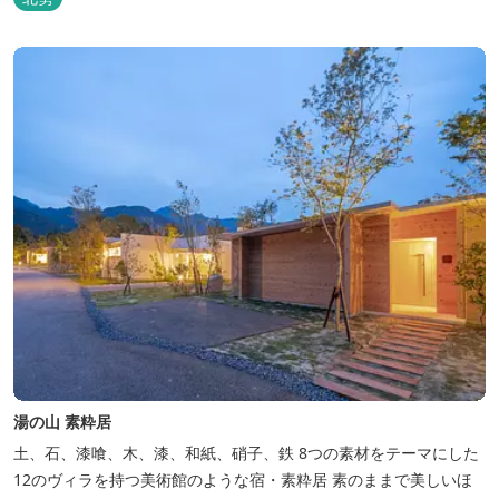
も身質がフワッとやわらかい、贅沢な食感を実現。 鮮度抜群の鰻を
毎日捌き、良質の炭で焼き立てを供します。素材から炭まで、鰻の
美味しさを熟...
湯の山 素粋居
土、石、漆喰、木、漆、和紙、硝子、鉄 8つの素材をテーマにした
12のヴィラを持つ美術館のような宿・素粋居 素のままで美しいほ