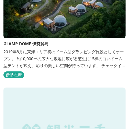
GLAMP DOME 伊勢賢島
2019年8月に東海エリア初のドーム型グランピング施設としてオー
プン。 約10,000㎡の広大な敷地に広がる芝生に15棟の白いドーム
型テントが映え、彩りの美しい空間が待っています。 チェックイン
後は『ハーゲンダッツ食べ放題』 夕食は松阪牛や伊勢海老を贅沢に
伊勢志摩
使用した「三重ブランドBBQプラン」や、1人前350ｇと食べ応え
のあるお肉を用意した「肉盛りプラン」などからお選びできま
す。...