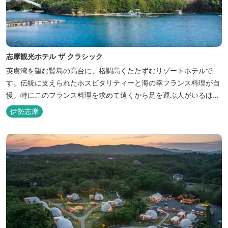
志摩観光ホテル ザ クラシック
英虞湾を望む賢島の高台に、格調高くたたずむリゾートホテルで
す。伝統に支えられたホスピタリティーと海の幸フランス料理が自
慢。特にこのフランス料理を求めて遠くから足を運ぶ人がいるほ
ど。洗練されたサービスに、寛ぎと至福のひとときを満喫してくだ
伊勢志摩
さい。 ※2016年6月7日リニューアルオープン