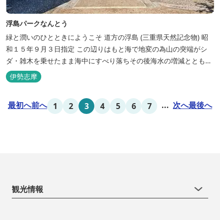
浮島パークなんとう
緑と潤いのひとときにようこそ ​道方の浮島 (三重県天然記念物) 昭
和１５年９月３日指定 この辺りはもと海で地変の為山の突端がシ
ダ・雑木を乗せたまま海中にすべり落ちその後海水の増減とともに
浮き沈みするようになったと伝えられています。 周辺は浮島を廻る
伊勢志摩
散策路が設けられ、また海岸線が一望できる展望塔へと続く遊歩道
もあり自然と親しむ見どころがあります。 ご家族連れで気軽にご利
最初へ
前へ
...
次へ
最後へ
1
2
3
4
5
6
7
用頂け...
観光情報