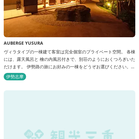
AUBERGE YUSURA
ヴィラタイプの一棟建て客室は完全個室のプライベート空間。 各棟
には、露天風呂と 檜の内風呂付きで、別荘のようにおくつろぎいた
だけます。 伊勢路の旅にお好みの一棟をどうぞお選びください。
「AUBERGE YUSURA」が大切にしていること それは、小さな宿な
伊勢志摩
らではの「ひと手間」のおもてなし。 「居・食・充」を満たし、皆
様の伊勢路の旅に寄り添う宿となれるよう、心を月してお待ちし
て...