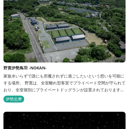
野寛伊勢鳥羽 -NOKAN-
家族水いらずで誰にも邪魔されずに過ごしたいという想いを可能に
する場所。 野寛は、全室離れ型客室でプライベート空間が守られて
おり、全室個別にプライベートドッグランが設置されております。
室内面積66㎡～115㎡、プライベートドッグラン面積140㎡～330㎡
伊勢志摩
を設置した広い作りで、 和モダンをコンセプトとした洗練されたデ
ザインのお部屋となります。 お部屋から望むプライベートドッグ
ラ...