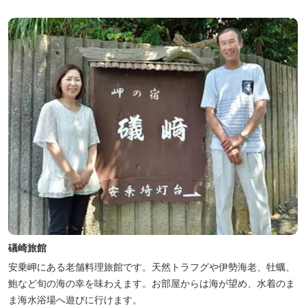
礒崎旅館
安乗岬にある老舗料理旅館です。天然トラフグや伊勢海老、牡蠣、
鮑など旬の海の幸を味わえます。お部屋からは海が望め、水着のま
ま海水浴場へ遊びに行けます。