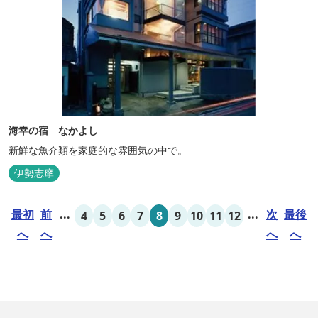
海幸の宿 なかよし
新鮮な魚介類を家庭的な雰囲気の中で。
伊勢志摩
最初
前
...
...
次
最後
4
5
6
7
8
9
10
11
12
へ
へ
へ
へ