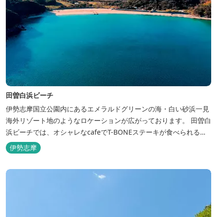
田曽白浜ビーチ
伊勢志摩国立公園内にあるエメラルドグリーンの海・白い砂浜一見
海外リゾート地のようなロケーションが広がっております。 田曽白
浜ビーチでは、オシャレなcafeでT-BONEステーキが食べられる。
又、海を見ながら黄昏るのもよし、アクティブにマリンアクティビ
伊勢志摩
ティ・スカイダイビング・ヘリコプタークルージングを体験するこ
ともできます。 是非、田曽白浜にございます施設紹介のVTRをご参
照く...