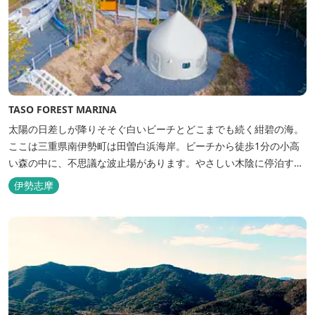
TASO FOREST MARINA
太陽の日差しが降りそそぐ白いビーチとどこまでも続く紺碧の海。
ここは三重県南伊勢町は田曽白浜海岸。ビーチから徒歩1分の小高
い森の中に、不思議な波止場があります。やさしい木陰に停泊する
のは3艇のヨット。日本初の森のマリーナです。 航海の気分高まる
伊勢志摩
インテリアは見た目からは想像できないほど広く、くつろぎの空
間。夏場でもエアコン完備で快適にお過ごしいただけます。甲板の
上に寝転んで夜空を見上げれば...