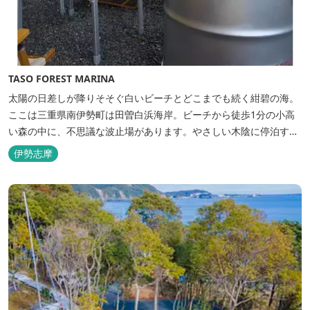
TASO FOREST MARINA
太陽の日差しが降りそそぐ白いビーチとどこまでも続く紺碧の海。
ここは三重県南伊勢町は田曽白浜海岸。ビーチから徒歩1分の小高
い森の中に、不思議な波止場があります。やさしい木陰に停泊する
のは3艇のヨット。日本初の森のマリーナです。 航海の気分高まる
伊勢志摩
インテリアは見た目からは想像できないほど広く、くつろぎの空
間。夏場でもエアコン完備で快適にお過ごしいただけます。甲板の
上に寝転んで夜空を見上げれば...