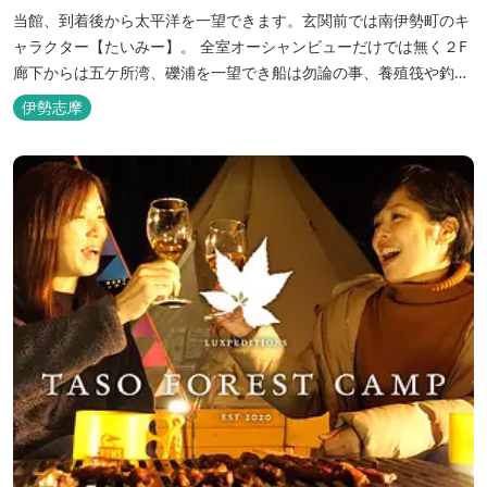
当館、到着後から太平洋を一望できます。玄関前では南伊勢町のキ
ャラクター【たいみー】。 全室オーシャンビューだけでは無く２F
廊下からは五ケ所湾、礫浦を一望でき船は勿論の事、養殖筏や釣り
堀筏などみる事ができます。 当館一押しのお部屋【大島】からは太
伊勢志摩
平洋を一望。マグロの養殖筏、夜には漁師さん達の船の光がみえ対
岸には田曽浦の町の光が綺麗に見えます。