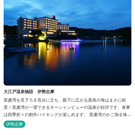
大江戸温泉物語 伊勢志摩
英虞湾を見下ろす高台に立ち、眼下に広がる真珠の海はまさに絶
景！英虞湾が一望できるオーシャンビューの温泉が好評です。食事
は四季折々の創作バイキングが楽しめます。 英虞湾のかご漁を体験
できるクルーズ船は毎日運行しており、漁で獲れた魚を食べること
伊勢志摩
もできます。