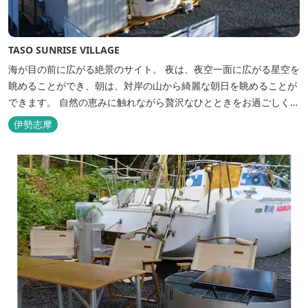
TASO SUNRISE VILLAGE
海が目の前に広がる絶景のサイト。 夜は、夜空一面に広がる星空を
眺めることができ、朝は、対岸の山から綺麗な朝日を眺めることが
できます。 自然の恵みに触れながら贅沢なひとときをお過ごしくだ
さい。 ウッドテラスでのバーベキューを楽しむこともでき、BBQ
伊勢志摩
初心者でも安心のガスBBQ台をご用意しております。 また、海岸
を散策しながら海風を感じるのもよし、インスタントハウス内でリ
ラックスする...