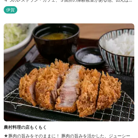
いかだ池など、「自然や農業」を身近に感じて楽しんでいただける
伊賀
遊び場もあります。 園内では、ミニブタくんたちのショーを見た
り、ウインナーづくりやパンづくりなどの手づくり体験教室や、食
農体験プログラムに参加したり...
農村料理の店もくもく
★豚肉の旨みをそのままに！ 豚肉の旨みを活かした、ジューシー