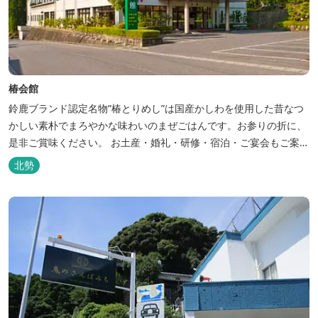
椿会館
鈴鹿ブランド認定名物”椿とりめし”は国産かしわを使用した昔なつ
かしい素朴でまろやかな味わいのまぜごはんです。お参りの折に、
是非ご賞味ください。 お土産・婚礼・研修・宿泊・ご宴会もご案内
しております。
北勢