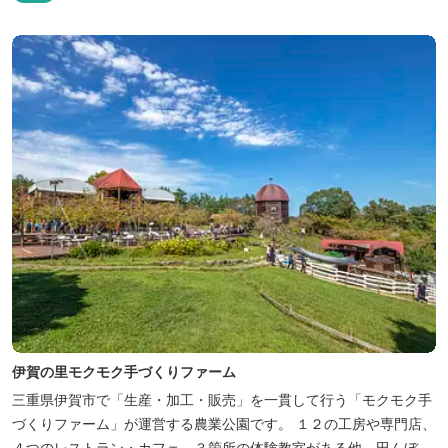
です。 ★源泉100％の野天風呂 源泉100％の野天風呂が2つあり、
38度のぬるめの湯と42度の熱めの湯があります。ぬるめの湯はじっ
くりとゆ...
伊賀の里モクモク手づくりファーム
三重県伊賀市で「生産・加工・販売」を一貫して行う「モクモク手
づくりファーム」が運営する農業公園です。 １２の工房や専門店、
４つのレストラン・カフェ、３箇所の体験教室がある他、田んぼや