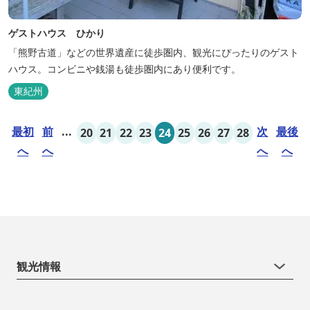
ゲストハウス ひかり
「熊野古道」などの世界遺産に徒歩圏内、観光にぴったりのゲスト
ハウス。コンビニや銭湯も徒歩圏内にあり便利です。
東紀州
最初
前
...
次
最後
20
21
22
23
24
25
26
27
28
へ
へ
へ
へ
観光情報