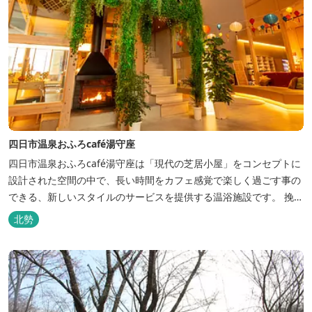
四日市温泉おふろcafé湯守座
四日市温泉おふろcafé湯守座は「現代の芝居小屋」をコンセプトに
設計された空間の中で、長い時間をカフェ感覚で楽しく過ごす事の
できる、新しいスタイルのサービスを提供する温浴施設です。 挽き
たてコーヒーやコミック、雑誌、マッサージチェア、Wi-Fiを無料
北勢
でご利用いただけます。