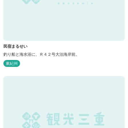
民宿まるせい
釣り船と海水浴に、Ｒ４２号大泊海岸前。
東紀州