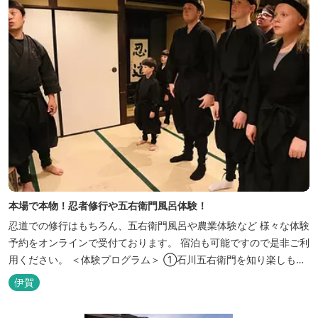
本場で本物！忍者修行や五右衛門風呂体験！
忍道での修行はもちろん、五右衛門風呂や農業体験など 様々な体験
予約をオンラインで受付ております。 宿泊も可能ですので是非ご利
用ください。 ＜体験プログラム＞ ①石川五右衛門を知り楽しも
う！ ②忍者をめざそう！（入門・初級編） ③忍者の基礎体力づく
伊賀
り！農業体験！ ④忍者の里山散策と忍者修行を楽しもう！（山中
で忍道修行）