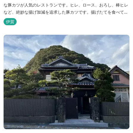
な豚カツが人気のレストランです。ヒレ、ロース、おろし、棒ヒレ
など、絶妙な揚げ加減を追求した豚カツです。揚げたてを食べてい
ただくために、注文後じっくり揚げてお出ししています。 ★手作
伊賀
りのお蕎麦をお楽しみいただけます！ お蕎麦は毎日お店で打ってつ
くっております。北海道や三重のそば粉を使用してつくる、喉ごし
の良い昔ながらのお蕎麦...