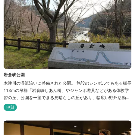
岩倉峡公園
木津川の渓流沿いに整備された公園。 施設のシンボルでもある橋長
118ｍの吊橋「岩倉峡しあん橋」やジャンボ遊具などがある体験学
習の丘、公園を一望できる見晴らしの丘があり、幅広い野外活動に
利用できるキャンプ場も併設されています。 川沿いには島ヶ原温泉
伊賀
やぶっちゃに至る「川辺の道」があり、旧岩倉水力発電所跡の水路
遺構を見ることができたり、春は桜、秋は紅葉の名所として楽しめ
る憩いの場となっています。