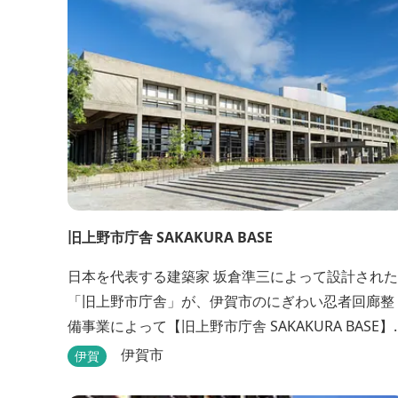
旧上野市庁舎 SAKAKURA BASE
日本を代表する建築家 坂倉準三によって設計された
「旧上野市庁舎」が、伊賀市のにぎわい忍者回廊整
備事業によって【旧上野市庁舎 SAKAKURA BASE】
として生まれ変わりました。 館内には図書館やホテ
伊賀市
伊賀
ル、カフェがあるほか、観光案内所「伊賀市観光イ