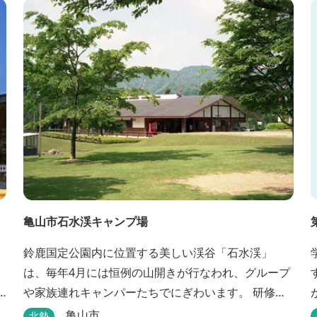
亀山市石水渓キャンプ場
鈴鹿国定公園内に位置する美しい渓谷「石水渓」
は、毎年4月には恒例の山開きが行なわれ、グループ
や家族連れキャンパーたちでにぎわいます。 研修施
設は団体用宿泊施設、バンガローはグループ・家族
亀山市
北勢