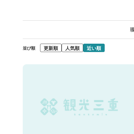
現
更新順
人気順
近い順
並び順