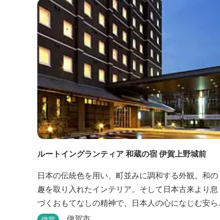
ンフォメーションセンター」や伊賀の逸品を取り揃
えた「伊賀百貨 Souvenir Shop」も併殺されていま
す。
ルートイングランティア 和蔵の宿 伊賀上野城前
日本の伝統色を用い、町並みに調和する外観。和の
趣を取り入れたインテリア。そして日本古来より息
づくおもてなしの精神で、日本人の心になじむ安ら
ぎを提供いたします。大浴場や駐車場などルートイ
伊賀市
伊賀