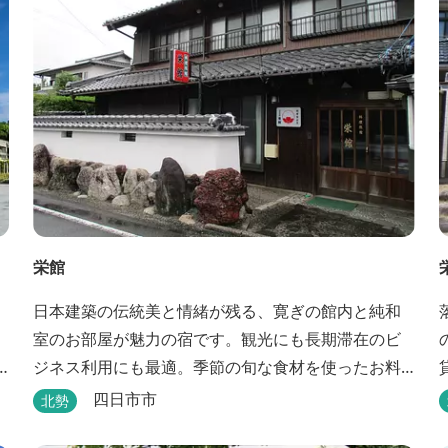
野城や伊賀流忍者博物館から徒歩わずか10分の位置
にあるこのホテ...
栄館
日本建築の伝統美と情緒が残る、寛ぎの館内と純和
室のお部屋が魅力の宿です。観光にも長期滞在のビ
ジネス利用にも最適。季節の旬な食材を使ったお料
理も楽しめます。
四日市市
北勢