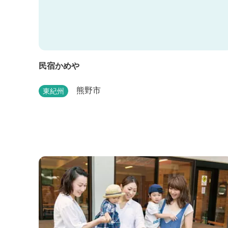
民宿かめや
熊野市
東紀州