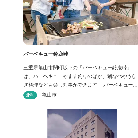
バーベキュー鈴鹿峠
三重県亀山市関町坂下の「バーベキュー鈴鹿峠」
は、バーベキューやます釣りのほか、猪なべやうな
ぎ料理なども楽しむ事ができます。 バーベキュー
は、食材から付属品まで全て揃っていますので手ぶ
亀山市
北勢
らで楽しむ事ができますよ！釣り掘がありますの
で、釣ったその場で味わえる「マス釣り」も人気で
す。 宿泊施設も完備しています！ご家族で、友人
で、様々なイベントで、ぜひご利用ください。