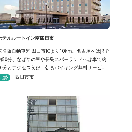
ホテルルートイン南四日市
東名阪自動車道 四日市ICより10km。名古屋へはJRで
約50分、なばなの里や長島スパーランドへは車で約
20分とアクセス良好。朝食バイキング無料サービ
ス、大浴場完備、平面駐車場169台、全室Wi-Fi完
四日市市
北勢
備。ビジネスにも観光にもご利用頂ける快適なホテ
ルライフをご提供します。