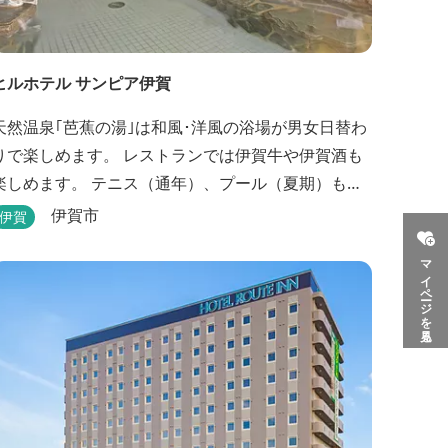
ヒルホテル サンピア伊賀
天然温泉｢芭蕉の湯｣は和風･洋風の浴場が男女日替わ
りで楽しめます。 レストランでは伊賀牛や伊賀酒も
楽しめます。 テニス（通年）、プール（夏期）もあ
ります。 伊賀流手裏剣道場、忍者変身処を常設して
伊賀市
伊賀
ます。 ★ＨＰが新しくなりました！
マイページを見る
http://www.hh-sunpia-iga.co.jp ※日替わりランチ、
日替わり薬湯などがタイムリーにチェックできま
す。