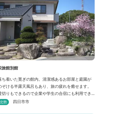
栄旅館別館
落ち着いた寛ぎの館内。清潔感あるお部屋と庭園が
のぞける半露天風呂もあり、旅の疲れを癒せます。
貸切りもできるので企業や学生の合宿にも利用でき
ます。
四日市市
北勢