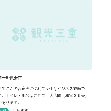
第一船員会館
学生さんの合宿等に便利で安価なビジネス旅館で
す。トイレ・風呂は共同で、大広間（和室３５畳）
があります。
四日市市
北勢