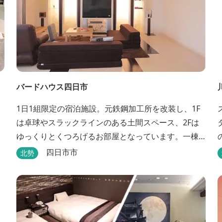
バードハウス四日市
1日1組限定の宿泊施設。元鉄鋼加工所を改装し、1F
は卓球やスラックラインのある土間スペース、2Fは
ゆっくりとくつろげるお部屋となっています。一棟
貸切のプライベート空間で、旅のひとときを過ごし
四日市市
北勢
てみては。