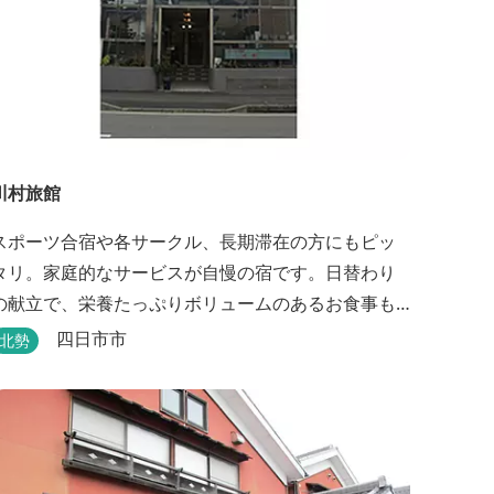
川村旅館
スポーツ合宿や各サークル、長期滞在の方にもピッ
タリ。家庭的なサービスが自慢の宿です。日替わり
の献立で、栄養たっぷりボリュームのあるお食事も
楽しめます。
四日市市
北勢