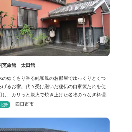
割烹旅館 太田館
木のぬくもり香る純和風のお部屋でゆっくりとくつ
ろげるお宿。代々受け継いだ秘伝の自家製たれを使
用し、カリっと炭火で焼き上げた名物のうなぎ料理
も堪能できます。
四日市市
北勢