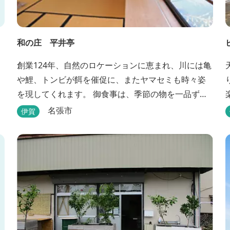
和の庄 平井亭
創業124年、自然のロケーションに恵まれ、川には亀
や鯉、トンビが餌を催促に、またヤマセミも時々姿
を現してくれます。 御食事は、季節の物を一品ず
つ、手作りの味を楽しんで頂いております。（宿泊
名張市
伊賀
一日一組）
おり