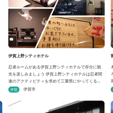
伊賀上野シティホテル
忍者ルームがある伊賀上野シティホテルで存分に観
光を楽しみましょう 伊賀上野シティホテルは忍者関
連のアクティビティを求めて三重県にやってくる
人々に人気のホテルです。こちらのホテルには、忍
伊賀市
伊賀
者の内装が施された部屋がいくつかあります。壁紙
からトイレットペーパーに至るまで、忍者に関連し
たデザインモチーフがあしらわれています。 伊賀上