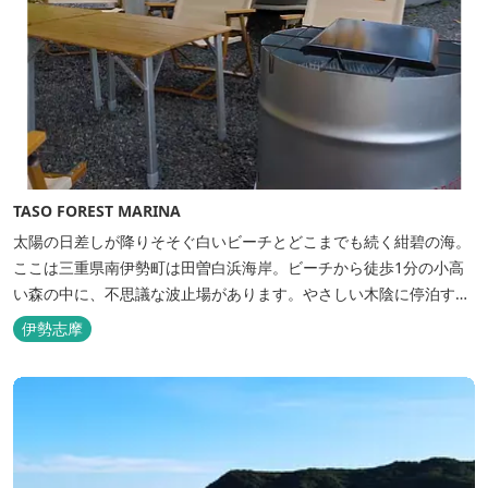
TASO FOREST MARINA
太陽の日差しが降りそそぐ白いビーチとどこまでも続く紺碧の海。
ここは三重県南伊勢町は田曽白浜海岸。ビーチから徒歩1分の小高
い森の中に、不思議な波止場があります。やさしい木陰に停泊する
のは3艇のヨット。日本初の森のマリーナです。 航海の気分高まる
伊勢志摩
インテリアは見た目からは想像できないほど広く、くつろぎの空
間。夏場でもエアコン完備で快適にお過ごしいただけます。甲板の
上に寝転んで夜空を見上げれば...