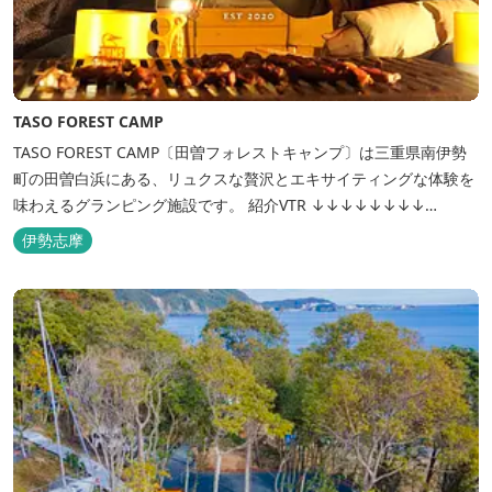
TASO FOREST CAMP
TASO FOREST CAMP〔田曽フォレストキャンプ〕は三重県南伊勢
町の田曽白浜にある、リュクスな贅沢とエキサイティングな体験を
味わえるグランピング施設です。 紹介VTR ↓↓↓↓↓↓↓↓
https://www.youtube.com/watch?v=jpF0wPRjqSw
伊勢志摩