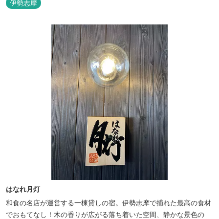
伊勢志摩
平洋を一望。マグロの養殖筏、夜には漁師さん達の船の光がみえ対
岸には田曽浦の町の光が綺麗に見えます。
はなれ月灯
和食の名店が運営する一棟貸しの宿。伊勢志摩で捕れた最高の食材
でおもてなし！木の香りが広がる落ち着いた空間、静かな景色の