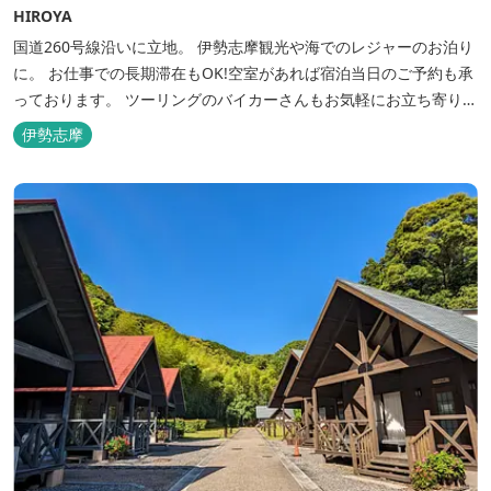
HIROYA
国道260号線沿いに立地。 伊勢志摩観光や海でのレジャーのお泊り
に。 お仕事での長期滞在もOK!空室があれば宿泊当日のご予約も承
っております。 ツーリングのバイカーさんもお気軽にお立ち寄りく
ださい。
伊勢志摩