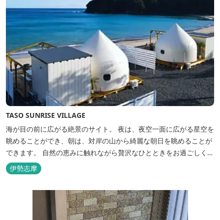
TASO SUNRISE VILLAGE
海が目の前に広がる絶景のサイト。 夜は、夜空一面に広がる星空を
眺めることができ、朝は、対岸の山から綺麗な朝日を眺めることが
できます。 自然の恵みに触れながら贅沢なひとときをお過ごしくだ
さい。 ウッドテラスでのバーベキューを楽しむこともでき、BBQ
伊勢志摩
初心者でも安心のガスBBQ台をご用意しております。 また、海岸
を散策しながら海風を感じるのもよし、インスタントハウス内でリ
ラックスする...