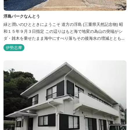
浮島パークなんとう
緑と潤いのひとときにようこそ ​道方の浮島 (三重県天然記念物) 昭
和１５年９月３日指定 この辺りはもと海で地変の為山の突端がシ
ダ・雑木を乗せたまま海中にすべり落ちその後海水の増減とともに
浮き沈みするようになったと伝えられています。 周辺は浮島を廻る
伊勢志摩
散策路が設けられ、また海岸線が一望できる展望塔へと続く遊歩道
もあり自然と親しむ見どころがあります。 ご家族連れで気軽にご利
用頂け...