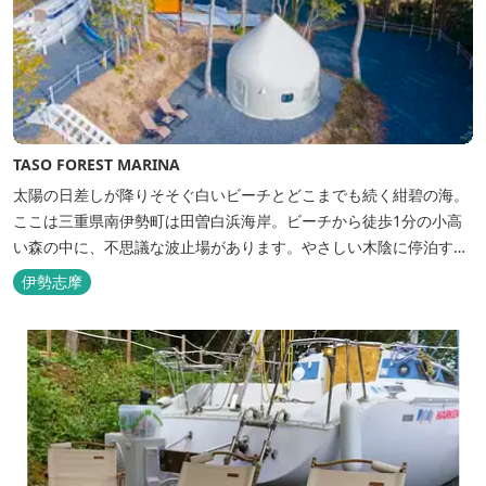
TASO FOREST MARINA
太陽の日差しが降りそそぐ白いビーチとどこまでも続く紺碧の海。
ここは三重県南伊勢町は田曽白浜海岸。ビーチから徒歩1分の小高
い森の中に、不思議な波止場があります。やさしい木陰に停泊する
のは3艇のヨット。日本初の森のマリーナです。 航海の気分高まる
伊勢志摩
インテリアは見た目からは想像できないほど広く、くつろぎの空
間。夏場でもエアコン完備で快適にお過ごしいただけます。甲板の
上に寝転んで夜空を見上げれば...