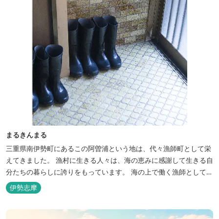
まるきんまる
三重県南伊勢町にあるこの阿曽浦という地は、代々漁師町として栄
えてきました。 漁村に生きる人々は、海の恵みに感謝して生きる自
分たちの暮らしに誇りをもっています。 海の上で働く漁師として、
自然とのかかわりを次世代につなぐ役割を果たすためにゲストハウ
伊勢志摩
スを始めました。 当ゲストハウスは一棟貸しです。 二階建ての一
軒家とウッドデッキ、 屋外リビングでゆったり過ごしていただけま
す。