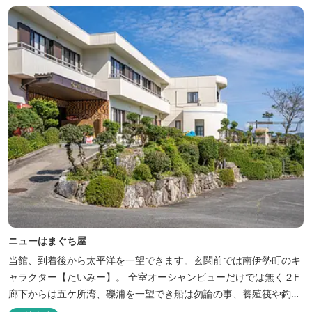
ニューはまぐち屋
当館、到着後から太平洋を一望できます。玄関前では南伊勢町のキ
ャラクター【たいみー】。 全室オーシャンビューだけでは無く２F
廊下からは五ケ所湾、礫浦を一望でき船は勿論の事、養殖筏や釣り
堀筏などみる事ができます。 当館一押しのお部屋【大島】からは太