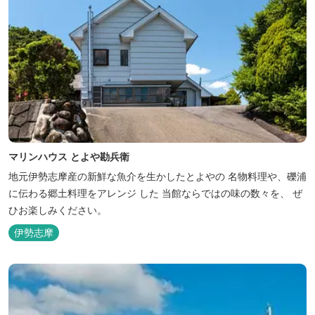
マリンハウス とよや勘兵衛
地元伊勢志摩産の新鮮な魚介を生かしたとよやの 名物料理や、礫浦
に伝わる郷土料理をアレンジ した 当館ならではの味の数々を、 ぜ
ひお楽しみください。
伊勢志摩