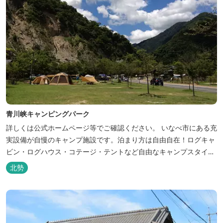
青川峡キャンピングパーク
詳しくは公式ホームページ等でご確認ください。 いなべ市にある充
実設備が自慢のキャンプ施設です。泊まり方は自由自在！ログキャ
ビン・ログハウス・コテージ・テントなど自由なキャンプスタイル
が楽しめます。屋根付きの炭火焼ハウスがありますので、雨や風の
北勢
日も快適にバーベキューをお楽しみいただけます。日帰り利用、団
体利用可能。 青少年向けの屋外キャンプ施設、かもしかキャンプフ
ィールドもございま...