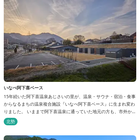
いなべ阿下喜ベース
15年続いた阿下喜温泉あじさいの里が、温泉・サウナ・宿泊・食事
からなるまちの温泉複合施設『いなべ阿下喜ベース』に生まれ変わ
りました。 いままで阿下喜温泉に通っていた地元の方も、市外から
いなべ市に遊びに来られる方も楽しめる施設になります。今まで人
北勢
気だった温泉はそのままに、サウナエリアやコンテナタイプの宿
泊、地元のお野菜が楽しめる飲食施設が加わります。 「いなべ阿下