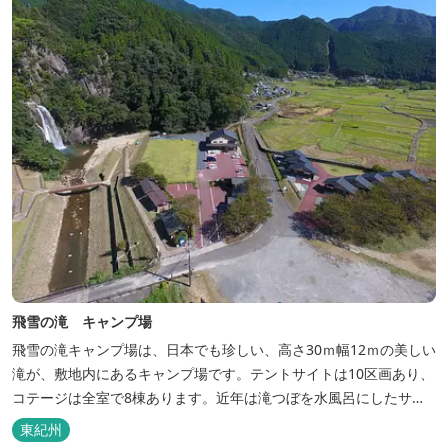
喜ベース」は、『自...
飛雪の滝 キャンプ場
飛雪の滝キャンプ場は、日本でも珍しい、高さ30ｍ幅12ｍの美しい
滝が、敷地内にあるキャンプ場です。テントサイトは10区画あり、
コテージは全室で8棟あります。近年は滝つぼを水風呂にしたサウ
ナが人気です。
東紀州