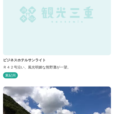
ビジネスホテルサンライト
Ｒ４２号沿い、風光明媚な熊野灘が一望。
東紀州