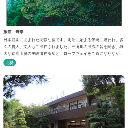
旅館 寿亭
日本庭園に囲まれた閑静な宿です。明治に始まる伝統に培われ、多
くの貴人、文人もご滞在されました。三滝川の渓流の音を聞き、雄
大な鈴鹿山脈の主峰御在所岳と、ロープウェイをご覧になりながら
お入りいただく露天風呂は気持ちがいいです。 また、庭園にある昭
北勢
和初期の離れの客間を改装した貸切風呂（６タイプ）はレトロクラ
シカルな雰囲気でみなさまに好評をいただいております。夕食は部
屋食の為、お子様連れやカッ...