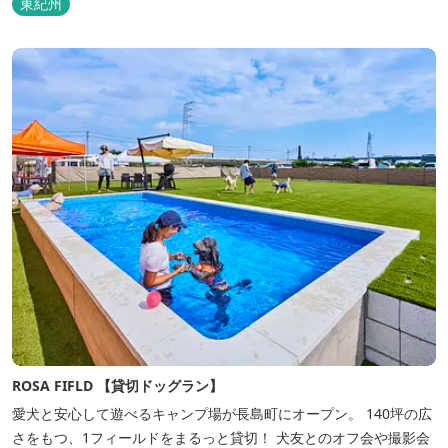
東紀州
の日本文化を巡る冒険がここから始まります。 「年中みかんのとれ
るまち」にある当館は、ご宿泊のお客様にその時期に採れた旬の
「ウエルカムみかん」や無農薬野菜の...
ROSA FIFLD 【貸切ドッグラン】
愛犬と安心して遊べるキャンプ場が長島町にオープン。 140坪の広
さをもつ、1フィールドをまるっと貸切！ 犬友とのオフ会や撮影会