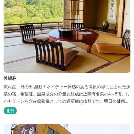
希望荘
流れ星、日の出 感動！ネイチャー体感のある高原の緑に囲まれた源
泉の宿、希望荘。温泉成分の分量と組成は近隣有名泉の4～5倍、し
かもラドンを含み療養泉としての適応症は抜群です。明日の健康
に、ご宿泊はもちろん日帰り入浴もお気軽にお立ち寄り下さい。 熱
北勢
気浴ラドンの泉も新たにオープン！ぜひご利用ください。