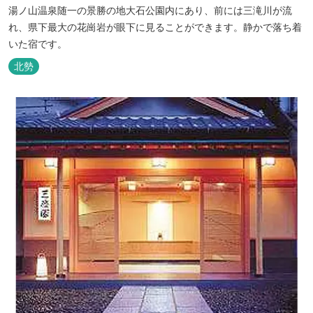
湯ノ山温泉随一の景勝の地大石公園内にあり、前には三滝川が流
れ、県下最大の花崗岩が眼下に見ることができます。静かで落ち着
いた宿です。
北勢