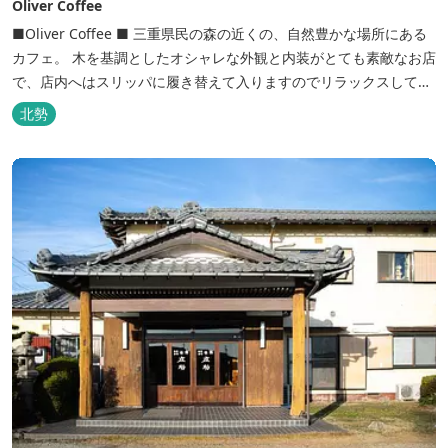
Oliver Coffee
■Oliver Coffee ■ 三重県民の森の近くの、自然豊かな場所にある
カフェ。 木を基調としたオシャレな外観と内装がとても素敵なお店
で、店内へはスリッパに履き替えて入りますのでリラックスして食
事を楽しめます。 席は店内にテーブル席や円卓、外のテラス席など
北勢
があり、お子様連れでも入りやすく居心地がいいカフェです。 森の
静かな雰囲気の中で、ゆっくり過ごすことができます。