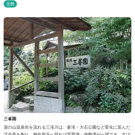
将手作りのお酢とカモシカソフトが人気です。 お食事処と大浴場の
北勢
脱衣所に最新の高機能換気設備を導入いたしました。
三峯園
湯の山温泉街を流れる三滝川は、蒼滝・大石公園など変化に富んだ
渓谷美を創り、御在所岳へ登れば琵琶湖・伊勢湾が一望でき、すば