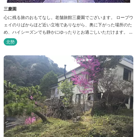
三慶園
心に残る旅のおもてなし。老舗旅館三慶園でございます。 ロープウ
ェイのりばからほど近い立地でありながら、奥に下がった場所のた
め、ハイシーズンでも静かにゆったりとお過ごしいただけます。 自
慢の大浴場からは、雄大な御在所岳を背に、御在所ロープウェイが
北勢
望めます。季節ごとに表情を変える湯の山の自然と対話しながら至
極のひとときをどうぞ。