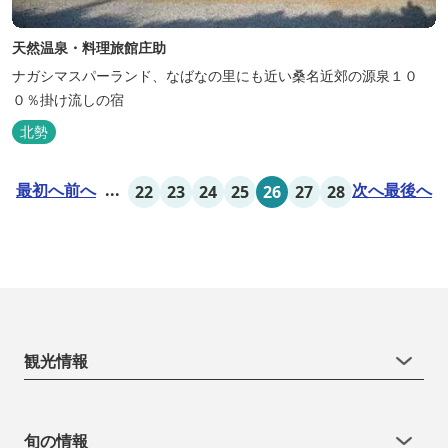
天然温泉・料理旅館庄助
ナガシマスパーランド、なばなの里にも近い桑名近郊の源泉１０
０％掛け流しの宿
北勢
最初へ
前へ
...
次へ
最後へ
22
23
24
25
26
27
28
観光情報
旬の情報