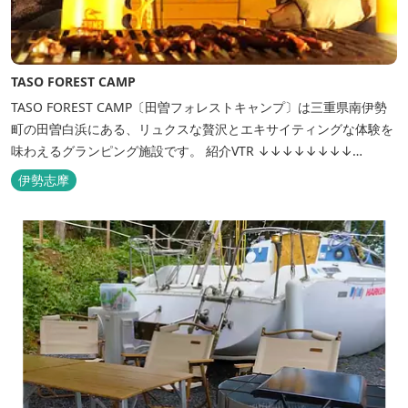
TASO FOREST CAMP
TASO FOREST CAMP〔田曽フォレストキャンプ〕は三重県南伊勢
町の田曽白浜にある、リュクスな贅沢とエキサイティングな体験を
味わえるグランピング施設です。 紹介VTR ↓↓↓↓↓↓↓↓
https://www.youtube.com/watch?v=jpF0wPRjqSw
伊勢志摩