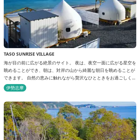
TASO SUNRISE VILLAGE
海が目の前に広がる絶景のサイト。 夜は、夜空一面に広がる星空を
眺めることができ、朝は、対岸の山から綺麗な朝日を眺めることが
できます。 自然の恵みに触れながら贅沢なひとときをお過ごしくだ
さい。 ウッドテラスでのバーベキューを楽しむこともでき、BBQ
伊勢志摩
初心者でも安心のガスBBQ台をご用意しております。 また、海岸
を散策しながら海風を感じるのもよし、インスタントハウス内でリ
ラックスする...