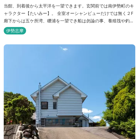
当館、到着後から太平洋を一望できます。玄関前では南伊勢町のキ
ャラクター【たいみー】。 全室オーシャンビューだけでは無く２F
廊下からは五ケ所湾、礫浦を一望でき船は勿論の事、養殖筏や釣り
堀筏などみる事ができます。 当館一押しのお部屋【大島】からは太
伊勢志摩
平洋を一望。マグロの養殖筏、夜には漁師さん達の船の光がみえ対
岸には田曽浦の町の光が綺麗に見えます。