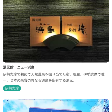
湯元館 ニュー浜島
伊勢志摩で初めて天然温泉を掘り当てた宿。現在、伊勢志摩で唯
一、２本の泉質の異なる源泉を所有する湯元。
伊勢志摩