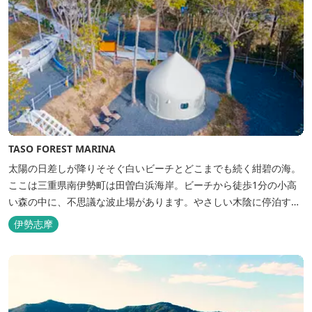
TASO FOREST MARINA
太陽の日差しが降りそそぐ白いビーチとどこまでも続く紺碧の海。
ここは三重県南伊勢町は田曽白浜海岸。ビーチから徒歩1分の小高
い森の中に、不思議な波止場があります。やさしい木陰に停泊する
のは3艇のヨット。日本初の森のマリーナです。 航海の気分高まる
伊勢志摩
インテリアは見た目からは想像できないほど広く、くつろぎの空
間。夏場でもエアコン完備で快適にお過ごしいただけます。甲板の
上に寝転んで夜空を見上げれば...