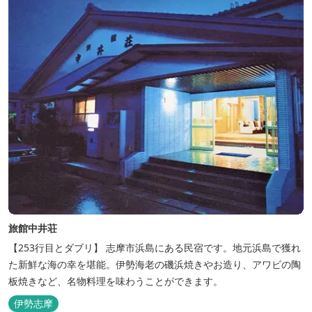
旅館中井荘
【253行目とダブリ】 志摩市浜島にある民宿です。地元浜島で獲れ
た新鮮な海の幸を堪能。伊勢海老の磯浜焼きやお造り、アワビの陶
板焼きなど、名物料理を味わうことができます。
伊勢志摩