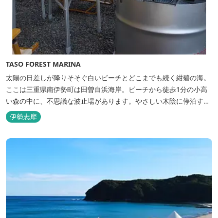
TASO FOREST MARINA
太陽の日差しが降りそそぐ白いビーチとどこまでも続く紺碧の海。
ここは三重県南伊勢町は田曽白浜海岸。ビーチから徒歩1分の小高
い森の中に、不思議な波止場があります。やさしい木陰に停泊する
のは3艇のヨット。日本初の森のマリーナです。 航海の気分高まる
伊勢志摩
インテリアは見た目からは想像できないほど広く、くつろぎの空
間。夏場でもエアコン完備で快適にお過ごしいただけます。甲板の
上に寝転んで夜空を見上げれば...