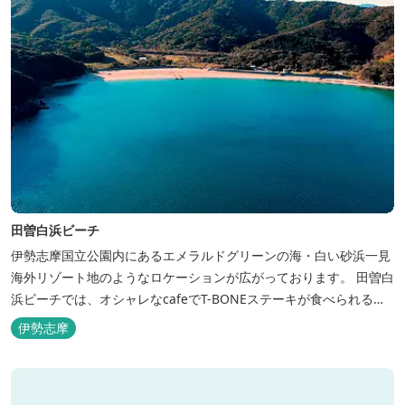
田曽白浜ビーチ
伊勢志摩国立公園内にあるエメラルドグリーンの海・白い砂浜一見
海外リゾート地のようなロケーションが広がっております。 田曽白
浜ビーチでは、オシャレなcafeでT-BONEステーキが食べられる。
又、海を見ながら黄昏るのもよし、アクティブにマリンアクティビ
伊勢志摩
ティ・スカイダイビング・ヘリコプタークルージングを体験するこ
ともできます。 是非、田曽白浜にございます施設紹介のVTRをご参
照く...