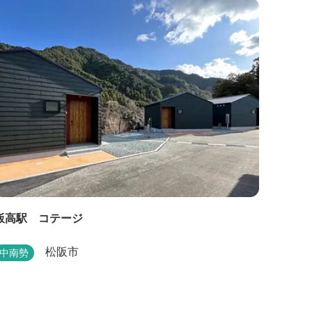
ます。ひのきの香り漂う特製五右衛門風呂を自分で
沸かし、入浴しませんか？ 同時にデッキ付ひのき小
屋も完成しました。是非ご利用ください。
飯高駅 コテージ
松阪市
中南勢