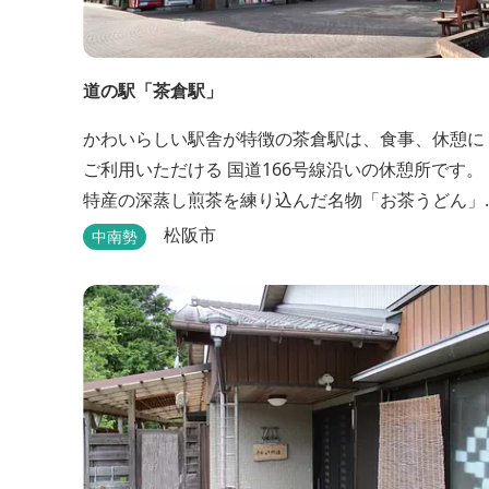
道の駅「茶倉駅」
かわいらしい駅舎が特徴の茶倉駅は、食事、休憩に
ご利用いただける 国道166号線沿いの休憩所です。
特産の深蒸し煎茶を練り込んだ名物「お茶うどん」
や地域の特産品（お茶、しいたけ等）を販売。 吊り
松阪市
中南勢
橋をわたれば宿泊施設のエバーグレイズ香肌峡まで
すぐ。 【イチオシ名物】 ・味噌カツ丼…地元産の甘
味噌を使ったボリュームたっぷりの丼ぶり。 松阪の
観光情報は、松阪観光インフォメ...