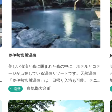
奥伊勢宮川温泉
J
美しい清流と森に囲まれた森の中に、ホテルとコテ
ージが点在している温泉リゾートです。天然温泉
「奥伊勢宮川温泉」は、日帰り入浴も可能。 テニス
やフィールドアスレチック・川遊び・ウォーキン
多気郡大台町
中南勢
グ・山登りの後は、岩風呂風の露天風呂と地元産季
節の野草を月替メニューの野草風呂と打たせ湯で思
いっきりリフレッシュしてください。 森林浴に温泉
展