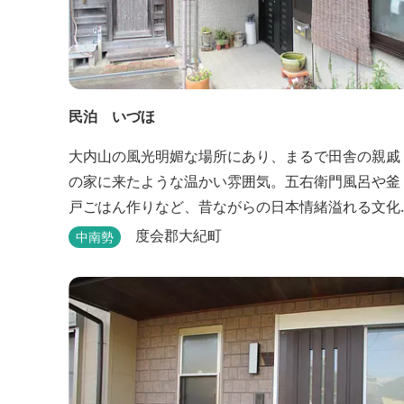
民泊 いづほ
大内山の風光明媚な場所にあり、まるで田舎の親戚
の家に来たような温かい雰囲気。五右衛門風呂や釜
戸ごはん作りなど、昔ながらの日本情緒溢れる文化
を体験できます。
度会郡大紀町
中南勢