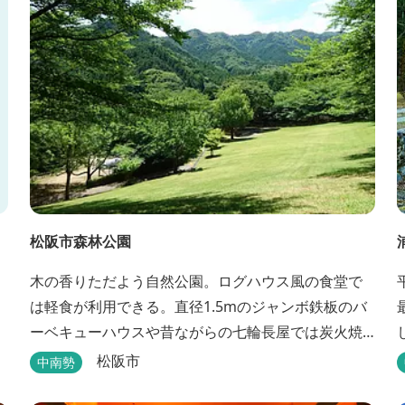
浴でネイチャーセラピーしませんか。
松阪市森林公園
木の香りただよう自然公園。ログハウス風の食堂で
は軽食が利用できる。直径1.5mのジャンボ鉄板のバ
ーベキューハウスや昔ながらの七輪長屋では炭火焼
きでBBQが楽しめる。キャンプ場としても人気で、
松阪市
中南勢
週末は多くのキャンパーでにぎわっている。バンガ