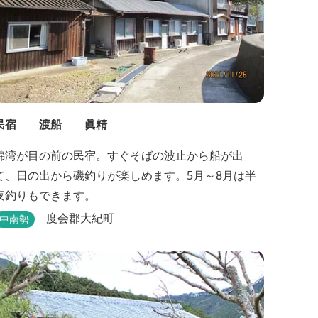
民宿 渡船 眞精
錦湾が目の前の民宿。すぐそばの波止から船が出
て、日の出から磯釣りが楽しめます。5月～8月は半
夜釣りもできます。
度会郡大紀町
中南勢