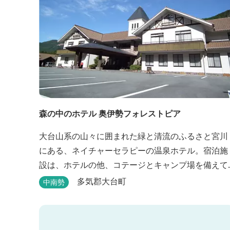
森の中のホテル 奥伊勢フォレストピア
大台山系の山々に囲まれた緑と清流のふるさと宮川
にある、ネイチャーセラピーの温泉ホテル。宿泊施
設は、ホテルの他、コテージとキャンプ場を備えて
います。 施設内に宮川の支流が流れ、川遊びができ
多気郡大台町
中南勢
ます。BBQエリア、釣堀もあり、ファミリーやグル
ープでもアクティビティを楽しめます。 ディナーは
併設の「レストラン アンジュ」にて、地元の食材を