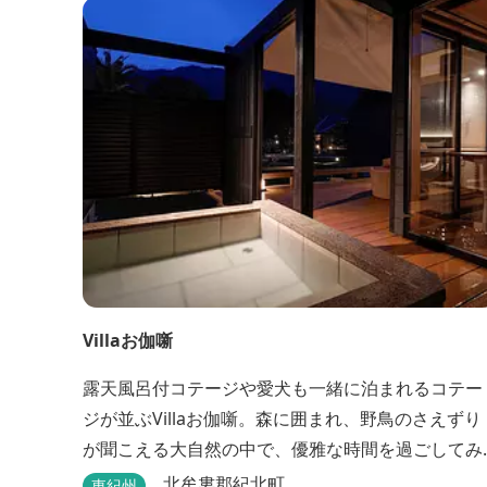
Villaお伽噺
露天風呂付コテージや愛犬も一緒に泊まれるコテー
ジが並ぶVillaお伽噺。森に囲まれ、野鳥のさえずり
が聞こえる大自然の中で、優雅な時間を過ごしてみ
ませんか。
北牟婁郡紀北町
東紀州