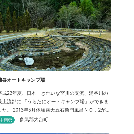
NPO法人Joint Plusは、大台町ならではの...
浦谷オートキャンプ場
平成22年夏、日本一きれいな宮川の支流、浦谷川の
最上流部に 「うらたにオートキャンプ場」ができま
した。 2013年5月体験露天五右衛門風呂ＮＯ．2が完
成しました。親子4人が入れる大きさです。中には腰
多気郡大台町
中南勢
掛けもあり、ゆっくり、星やホタルを見る事ができ