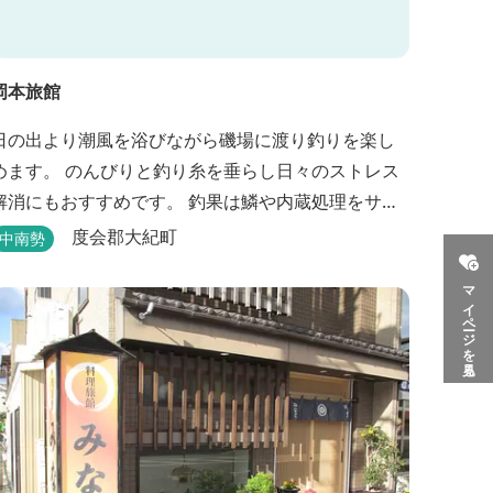
岡本旅館
日の出より潮風を浴びながら磯場に渡り釣りを楽し
めます。 のんびりと釣り糸を垂らし日々のストレス
消にもおすすめです。 釣果は鱗や内蔵処理をサー
ビスしております（数に限りあり）。 一風呂浴びて
度会郡大紀町
中南勢
さっぱりしてお帰りいただけます。 料金１名５５０
マイページを見る
０円、弁当５００円