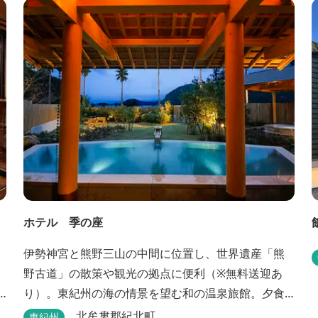
ローや5タイプのテントサイトがある。展望台からは
市街が一望できる。また桜の時期は、多くの人々で
にぎわう。 バーベキューの食材は持ち込みOK！あら
かじめご...
ホテル 季の座
伊勢神宮と熊野三山の中間に位置し、世界遺産「熊
野古道」の散策や観光の拠点に便利（※無料送迎あ
り）。東紀州の海の情景を望む和の温泉旅館。夕食
は地元特産の新鮮な旬の魚介をお造りのプリフィッ
北牟婁郡紀北町
東紀州