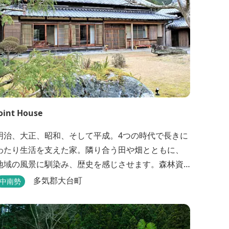
oint House
明治、大正、昭和、そして平成。4つの時代で長きに
わたり生活を支えた家。隣り合う田や畑とともに、
地域の風景に馴染み、歴史を感じさせます。森林資
源を中心としたこの土地ならではの多様な自然環境
多気郡大台町
中南勢
の素晴らしさを伝える情報を発信し、そして多種多
様な人材と共有することで地域産業・地域社会の発
を図るNPO法人Joint Plusが運営する民泊です。