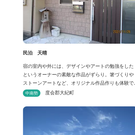
民泊 天晴
宿の室内や外には、デザインやアートの勉強をした
というオーナーの素敵な作品がずらり。箸づくりや
ストーンアートなど、オリジナル作品作りも体験で
きます。
度会郡大紀町
中南勢