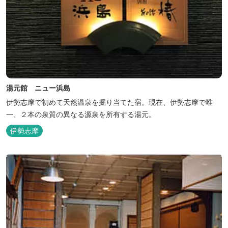
湯元館 ニュー浜島
伊勢志摩で初めて天然温泉を掘り当てた宿。現在、伊勢志摩で唯
一、２本の泉質の異なる源泉を所有する湯元。
伊勢志摩