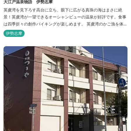
大江戸温泉物語 伊勢志摩
英虞湾を見下ろす高台に立ち、眼下に広がる真珠の海はまさに絶
景！英虞湾が一望できるオーシャンビューの温泉が好評です。食事
は四季折々の創作バイキングが楽しめます。 英虞湾のかご漁を体験
できるクルーズ船は毎日運行しており、漁で獲れた魚を食べること
伊勢志摩
もできます。