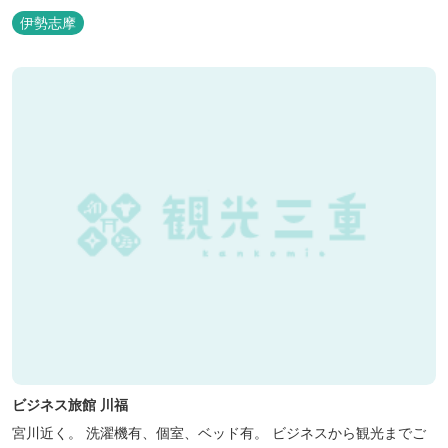
おります。 （和室はベッドが設置されています）靴を脱いでお部屋
伊勢志摩
でおくつろぎください。 また、朝食バイキング無料サービス（営業
時間6:30～900）、大浴場完備、全室インターネット回線完備（Wi-
Fi・LAN接...
ビジネス旅館 川福
宮川近く。 洗濯機有、個室、ベッド有。 ビジネスから観光までご