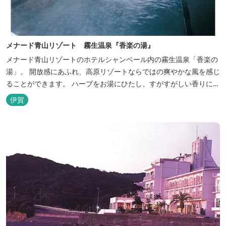
メナード青山リゾート 霧生温泉『香楽の湯』
メナード青山リゾートのホテルシャンベール内の霧生温泉「香楽の
湯」。 開放感にあふれ、高原リゾートならではの爽やかな風を感じ
ることができます。 ハーブをお湯にひたし、すがすがしい香りに心
あらわれる「香りの湯」は、特に女性の方に人気です。 その他、
伊賀
広々とした空間とたっぷりのお湯が魅力の「大浴場」、高原の景色
を満喫できる「露天風呂」、さらに「ミストサウナ」の合計4種の
お湯をお楽しみいただけま...