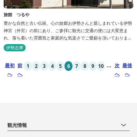
旅館 つるや
豊かな自然と古い伝統、心の故郷お伊勢さんと親しまれている伊勢
神宮（外宮）の前にあり、ご参拝に観光に交通の便には大変恵ま
れ、落ち着いた雰囲気と家庭的な気楽さでご愛顧を頂いておりま
す。
伊勢志摩
最初
前
...
次
最後
1
2
3
4
5
6
7
8
9
10
へ
へ
へ
へ
観光情報