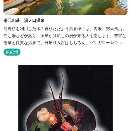
湯元山荘 湯ノ口温泉
熊野杉を利用した木の香りただよう温泉棟には、内湯、露天風呂、
立ち湯などがあり、源泉かけ流しの湯が来る人を癒します。豊富な
湯量と良質な温泉で、日帰り入浴はもちろん、バンガローやロッジ
などの宿泊施設も備えているので、宿泊しながらゆったりと温泉を
東紀州
楽しむ人も多いです。