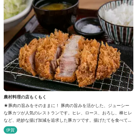
農村料理の店もくもく
★豚肉の旨みをそのままに！ 豚肉の旨みを活かした、ジューシー
な豚カツが人気のレストランです。ヒレ、ロース、おろし、棒ヒレ
など、絶妙な揚げ加減を追求した豚カツです。揚げたてを食べてい
ただくために、注文後じっくり揚げてお出ししています。 ★手作
伊賀
りのお蕎麦をお楽しみいただけます！ お蕎麦は毎日お店で打ってつ