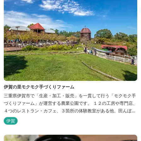
伊賀の里モクモク手づくりファーム
三重県伊賀市で「生産・加工・販売」を一貫して行う「モクモク手
づくりファーム」が運営する農業公園です。 １２の工房や専門店、
４つのレストラン・カフェ、３箇所の体験教室がある他、田んぼや
いかだ池など、「自然や農業」を身近に感じて楽しんでいただける
伊賀
遊び場もあります。 園内では、ミニブタくんたちのショーを見た
り、ウインナーづくりやパンづくりなどの手づくり体験教室や、食
農体験プログラムに参加したり...