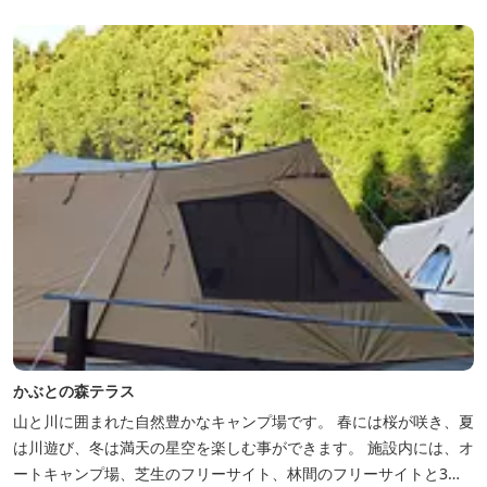
くに点在し、和歌山・奈良の遺産や名所からも近いことから観光ア
クセスには大変便利な立地と...
かぶとの森テラス
山と川に囲まれた自然豊かなキャンプ場です。 春には桜が咲き、夏
は川遊び、冬は満天の星空を楽しむ事ができます。 施設内には、オ
ートキャンプ場、芝生のフリーサイト、林間のフリーサイトと3種