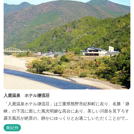
「ウエルカムみかん」や無農薬野菜の...
入鹿温泉 ホテル瀞流荘
「入鹿温泉ホテル瀞流荘」は三重県熊野市紀和町に在り、名勝「瀞
峡」の下流に面した風光明媚な高台にあり、美しい川面を見下ろす
露天風呂が絶景の、静かにゆっくりとお過ごしいただくことができ
る温泉宿泊施設です。 熊野古道をはじめ、日本一の棚田と称される
東紀州
丸山千枚田、赤木城跡、熊野本宮大社（熊野三山）、玉置神社が近