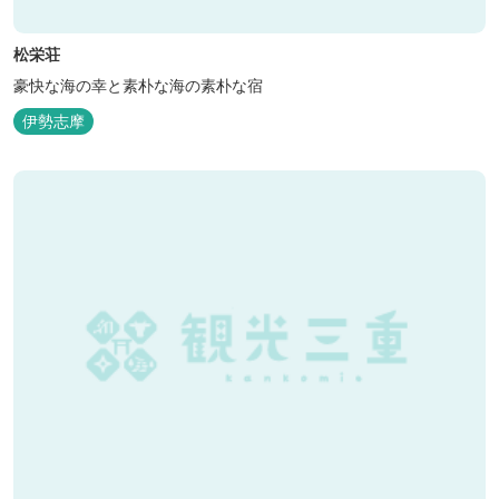
松栄荘
豪快な海の幸と素朴な海の素朴な宿
伊勢志摩