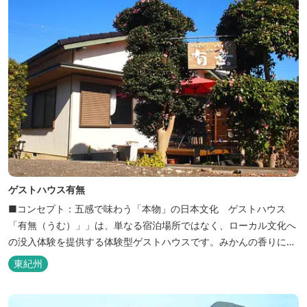
ゲストハウス有無
■コンセプト：五感で味わう「本物」の日本文化 ゲストハウス
「有無（うむ）」」は、単なる宿泊場所ではなく、ローカル文化へ
の没入体験を提供する体験型ゲストハウスです。みかんの香りに包
まれ、歴史ある世界遺産を巡り、日本の原風景に触れる。「本物」
東紀州
の日本文化を巡る冒険がここから始まります。 「年中みかんのとれ
るまち」にある当館は、ご宿泊のお客様にその時期に採れた旬の