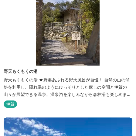
野天もくもくの湯
野天もくもくの湯 ★野趣あふれる野天風呂が自慢！ 自然の山の傾
斜を利用し、隠れ湯のようにひっそりとした癒しの空間と伊賀の
山々が展望できる温泉。温泉浴を楽しみながら森林浴も楽しめま
す。一枚岩をくり貫いてつくった湯船もあり、風情ある空間が魅力
伊賀
です。 ★源泉100％の野天風呂 源泉100％の野天風呂が2つあり、
38度のぬるめの湯と42度の熱めの湯があります。ぬるめの湯はじっ
くりとゆ...