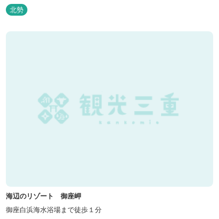
類のキャンプ場があり、豊かな自然の中でのんびりとキャンプを楽
北勢
しむ事ができます。 テント泊が苦手な方や、小さなお子様連れの方
はコテージがおススメ。 大小合わせて6棟のコテージがあります。
キャン...
海辺のリゾート 御座岬
御座白浜海水浴場まで徒歩１分