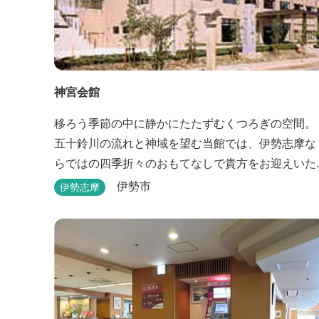
神宮会館
移ろう季節の中に静かにたたずむくつろぎの空間。
五十鈴川の流れと神域を望む当館では、伊勢志摩な
らではの四季折々のおもてなしで貴方をお迎えいた
します。伊勢神宮（内宮）に歩いて５分。早朝参拝
伊勢市
伊勢志摩
を体験できます。