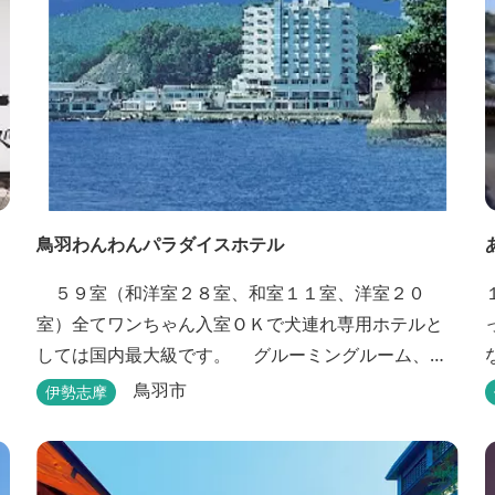
鳥羽わんわんパラダイスホテル
５９室（和洋室２８室、和室１１室、洋室２０
室）全てワンちゃん入室ＯＫで犬連れ専用ホテルと
しては国内最大級です。 グルーミングルーム、プ
ール、モーターボート等ワンちゃんと楽しむ施設も
鳥羽市
伊勢志摩
充実しています。