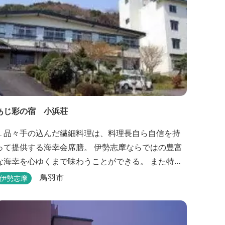
あじ彩の宿 小浜荘
１品々手の込んだ繊細料理は、料理長自ら自信を持
って提供する海幸会席膳。 伊勢志摩ならではの豊富
な海幸を心ゆくまで味わうことができる。 また特典
付プランや限定プランもあるのでお見逃しなく。
鳥羽市
伊勢志摩