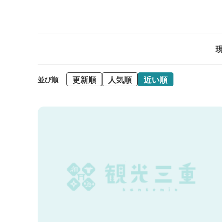
現
更新順
人気順
近い順
並び順