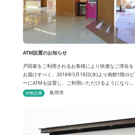
ATM設置のお知らせ
戸田家をご利用されるお客様により快適なご滞在を
お届けすべく、2016年5月18日(水)より南館1階ロビ
ーにATMを設置し、ご利用いただけるようになりま
す。 〇場所：南館1階ロビー For better
鳥羽市
伊勢志摩
convenience, ATM Machine which includes cash
dispenser will be available at Todaya Hotel’s 1...