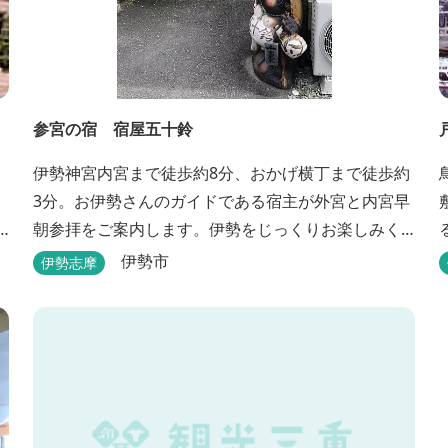
参宮の宿 宿屋五十鈴
伊勢神宮内宮まで徒歩約8分、おかげ横丁まで徒歩約
3分。お伊勢さんのガイドである宿主が外宮と内宮早
朝参拝をご案内します。伊勢をじっくりお楽しみく
ださい。
伊勢市
伊勢志摩
料