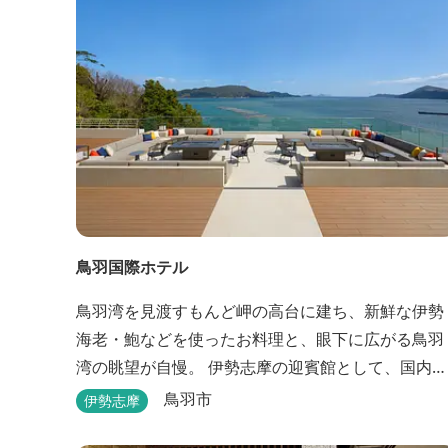
鳥羽国際ホテル
鳥羽湾を見渡すもんど岬の高台に建ち、新鮮な伊勢
海老・鮑などを使ったお料理と、眼下に広がる鳥羽
湾の眺望が自慢。 伊勢志摩の迎賓館として、国内外
の賓客を数多くお迎えしている伝統と格式のあるホ
鳥羽市
伊勢志摩
テルです。 【2024年3月25日リニューアル】 クラブ