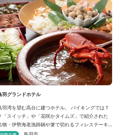
鳥羽グランドホテル
鳥羽湾を望む高台に建つホテル。 バイキングではＴ
Ｖ「スイッチ」や「花咲かタイムズ」で紹介された
名物・伊勢海老漁師鍋や箸で切れるフィレステーキ
等を、会席料理では新鮮な伊勢志摩の食材をお楽し
鳥羽市
伊勢志摩