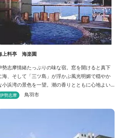
海上料亭 海楽園
伊勢志摩情緒たっぷりの味な宿。窓を開けると真下
に海、そして「三ツ島」が浮かぶ風光明媚で穏やか
な小浜湾の景色を一望。潮の香りとともに心地よい
波の音の中ゆったりお寛ぎ下さい。窓を開け浴衣姿
鳥羽市
伊勢志摩
でのんびり太公望！ 部屋から釣りができる「座敷釣
り」は当館ならではの名物。（貸しざお／エサ付要
予約） 海水温泉露天風呂は貸切もできます。また、
季節により食べ放題プランもあるのでお問い合わせ
ください。