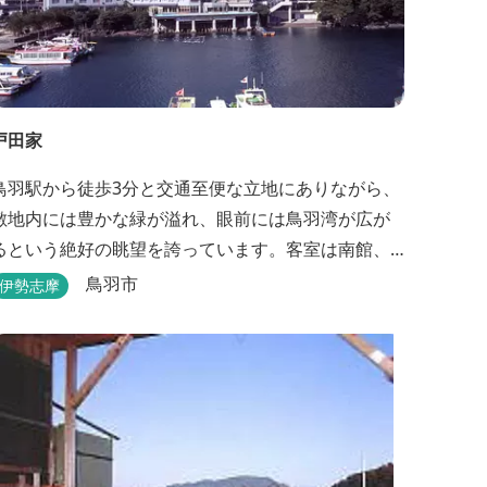
戸田家
鳥羽駅から徒歩3分と交通至便な立地にありながら、
敷地内には豊かな緑が溢れ、眼前には鳥羽湾が広が
るという絶好の眺望を誇っています。客室は南館、
嬉春亭を会わせて169室あり、各部屋からの景観の美
鳥羽市
伊勢志摩
しさも格別。伊勢湾で揚がった海の幸を使った会席
理も自慢です。 旅の疲れを癒すには、男女あわ
せて13湯と足湯2湯の湯巡りは最高です。野趣溢れる
野天風呂、ゆったりとつくろげる大浴場、家族で楽
しめる貸...