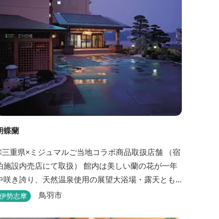
胡蝶蘭
※三重県×ミジュマルご当地コラボ商品取扱店舗 （宿
泊施設内売店にて取扱） 館内は美しい蘭の花が一年
中咲き誇り、天然温泉使用の展望大浴場・露天とも
海一望。目の前の海を望みながら、ゆったりとした
鳥羽市
伊勢志摩
時間をお過ごし下さい。