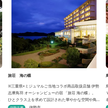
「パールオーロラ風呂」が誕生。
旅荘 海の蝶
※三重県×ミジュマルご当地コラボ商品取扱店舗 伊勢
志摩鳥羽 オーシャンビューの宿 「旅荘 海の蝶」。
チ
ひとクラス上を求めて設計された華やかな空間や鳥
羽随一の景観など、上質な美味とおもてなしをお約
伊勢市
伊勢志摩