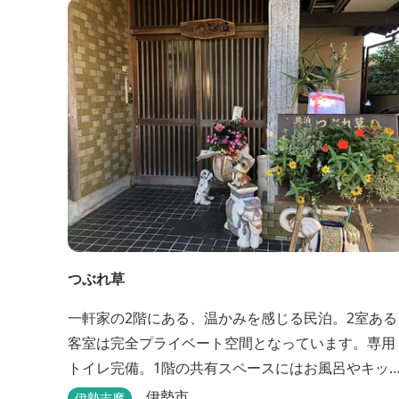
ラウンジアクセス付の新客室「オーシャンビュース
イート・クラブ」が誕生！ エントランスやフロン
ト、ザ・ロビーラウンジ、パールオーシャンテラ...
つぶれ草
一軒家の2階にある、温かみを感じる民泊。2室ある
客室は完全プライベート空間となっています。専用
トイレ完備。1階の共有スペースにはお風呂やキッ
ンもあります。
伊勢市
伊勢志摩