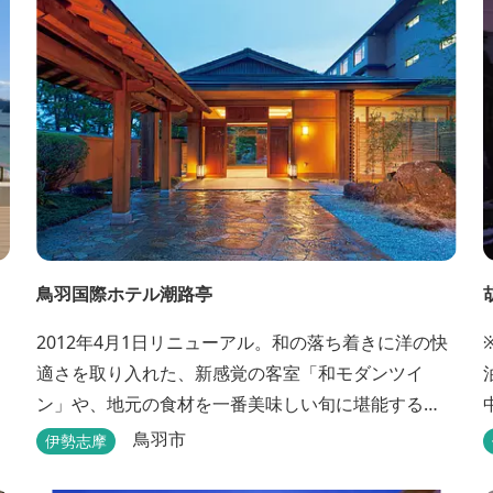
鳥羽国際ホテル潮路亭
2012年4月1日リニューアル。和の落ち着きに洋の快
適さを取り入れた、新感覚の客室「和モダンツイ
ン」や、地元の食材を一番美味しい旬に堪能する
「プライベートダイニング」、更にはミキモト コス
鳥羽市
伊勢志摩
メティックスとの提携により実現した、日本初の