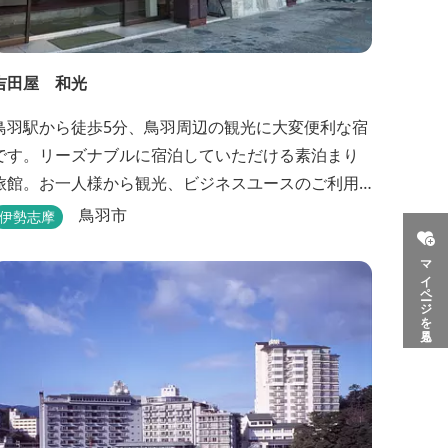
吉田屋 和光
鳥羽駅から徒歩5分、鳥羽周辺の観光に大変便利な宿
です。リーズナブルに宿泊していただける素泊まり
旅館。お一人様から観光、ビジネスユースのご利用
に便利です。
鳥羽市
伊勢志摩
マイページを見る