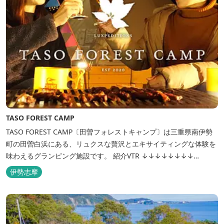
TASO FOREST CAMP
TASO FOREST CAMP〔田曽フォレストキャンプ〕は三重県南伊勢
町の田曽白浜にある、リュクスな贅沢とエキサイティングな体験を
味わえるグランピング施設です。 紹介VTR ↓↓↓↓↓↓↓↓
https://www.youtube.com/watch?v=jpF0wPRjqSw
伊勢志摩