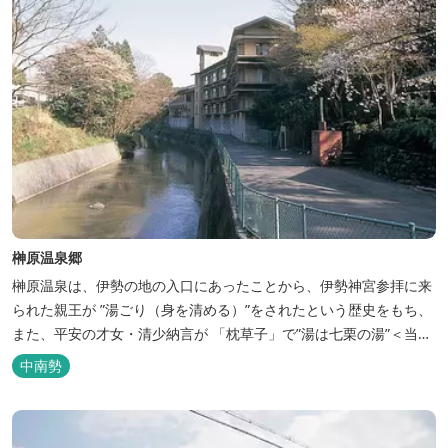
榊原温泉郷
榊原温泉は、伊勢の地の入口にあったことから、伊勢神宮参拝に来
られた親王が ”湯ごり（身を清める）”をされたという歴史をもち、
また、平安の才女・清少納言が 「枕草子」で”湯は七栗の湯”＜当時
の呼び名＞と称えており、 出雲の神を温泉の守り神として祀ってい
中南勢
ることもあって、恋の和歌も多く残っています。 このように、宮中
や神宮にゆかりも深く、つるつるスベスベの肌ざわりの良い泉質は
心身の癒し...