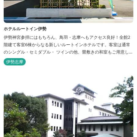
ホテルルートイン伊勢
伊勢神宮参拝にはもちろん、鳥羽・志摩へもアクセス良好！全館2
階建て客室6棟からなる新しいルートインホテルです。客室は通常
のシングル・セミダブル・ ツインの他、畳敷きの和室もご用意して
おります。 （和室はベッドが設置されています）靴を脱いでお部屋
伊勢志摩
でおくつろぎください。 また、朝食バイキング無料サービス（営業
時間6:30～900）、大浴場完備、全室インターネット回線完備（Wi-
Fi・LAN接...