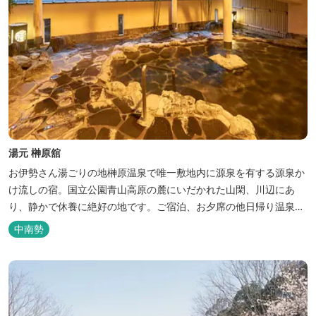
湯元 榊原舘
お伊勢さん湯ごりの地榊原温泉で唯一敷地内に源泉を有する源泉か
け流しの宿。国立公園青山高原の麓にいだかれた山閑、川辺にあ
り、静かで休養に絶好の地です。ご宿泊、お夕席の他日帰り温泉も
楽しめます。お料理にも温泉を用いた温泉野菜蒸しの他美と健康を
中南勢
テーマとしたふるさと会席をご用意しています。