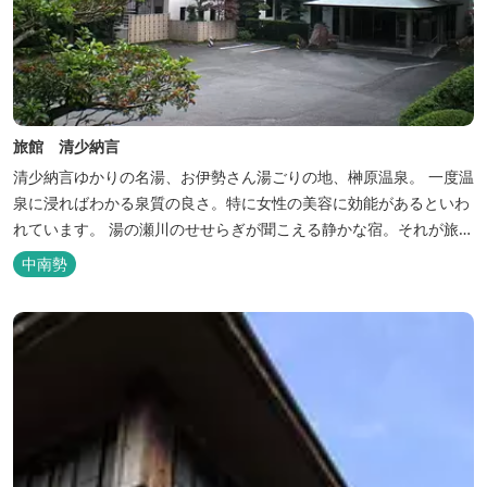
旅館 清少納言
清少納言ゆかりの名湯、お伊勢さん湯ごりの地、榊原温泉。 一度温
泉に浸ればわかる泉質の良さ。特に女性の美容に効能があるといわ
れています。 湯の瀬川のせせらぎが聞こえる静かな宿。それが旅
館 清少納言です。柔らかく滑らかな安らぎの湯や旬の味、心のこ
中南勢
もったおもてなしを心掛けております。 日頃の喧騒から離れ、平安
の才女清少納言もお墨付きの名湯を是非実感してください。