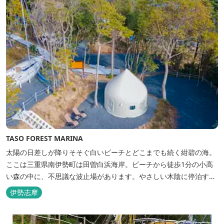
TASO FOREST MARINA
太陽の日差しが降りそそぐ白いビーチとどこまでも続く紺碧の海。
ここは三重県南伊勢町は田曽白浜海岸。ビーチから徒歩1分の小高
い森の中に、不思議な波止場があります。やさしい木陰に停泊する
のは3艇のヨット。日本初の森のマリーナです。 航海の気分高まる
伊勢志摩
インテリアは見た目からは想像できないほど広く、くつろぎの空
間。夏場でもエアコン完備で快適にお過ごしいただけます。甲板の