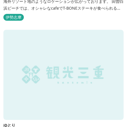
海外リゾート地のようなロケーションが広がっております。 田曽白
浜ビーチでは、オシャレなcafeでT-BONEステーキが食べられる。
又、海を見ながら黄昏るのもよし、アクティブにマリンアクティビ
伊勢志摩
ティ・スカイダイビング・ヘリコプタークルージングを体験するこ
ともできます。 是非、田曽白浜にございます施設紹介のVTRをご参
照く...
ゆとり