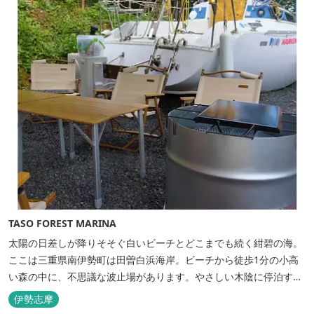
上に寝転んで夜空を見上げれば...
TASO FOREST MARINA
太陽の日差しが降りそそぐ白いビーチとどこまでも続く紺碧の海。
ここは三重県南伊勢町は田曽白浜海岸。ビーチから徒歩1分の小高
い森の中に、不思議な波止場があります。やさしい木陰に停泊する
のは3艇のヨット。日本初の森のマリーナです。 航海の気分高まる
伊勢志摩
インテリアは見た目からは想像できないほど広く、くつろぎの空