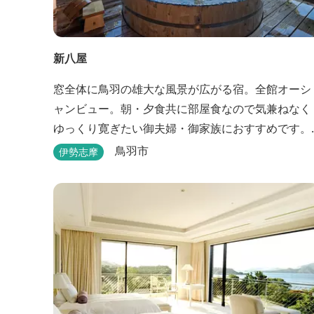
新八屋
窓全体に鳥羽の雄大な風景が広がる宿。全館オーシ
ャンビュー。朝・夕食共に部屋食なので気兼ねなく
ゆっくり寛ぎたい御夫婦・御家族におすすめです。
露天の湯船から眺める満天の星や、薄紫ら染まる朝
鳥羽市
伊勢志摩
の海は一見の価値有。夕食は旬の素材を大釜で蒸し
上げる名物「五右衛門蒸し」、鯛や伊勢海老の舟盛
りに海鮮鍋も。