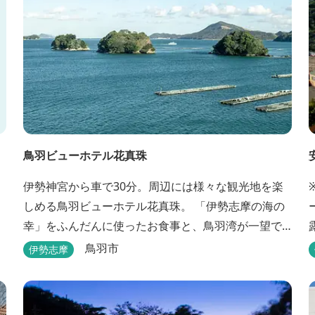
鳥羽ビューホテル花真珠
伊勢神宮から車で30分。周辺には様々な観光地を楽
しめる鳥羽ビューホテル花真珠。 「伊勢志摩の海の
幸」をふんだんに使ったお食事と、鳥羽湾が一望で
きる「美肌の湯」、2022年にリニューアルされた客
鳥羽市
伊勢志摩
室で、五感から体と心を癒やします。 【お部屋】 近
年リニューアルした過ごしやすいお部屋で、親子3世
代で楽しめるお部屋になっております。 全室オーシ