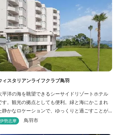
ウィスタリアンライフクラブ鳥羽
太平洋の海を眺望できるシーサイドリゾートホテル
です。観光の拠点としても便利。緑と海にかこまれ
た静かなロケーションで、ゆっくりと過ごすことが
できます。
鳥羽市
伊勢志摩