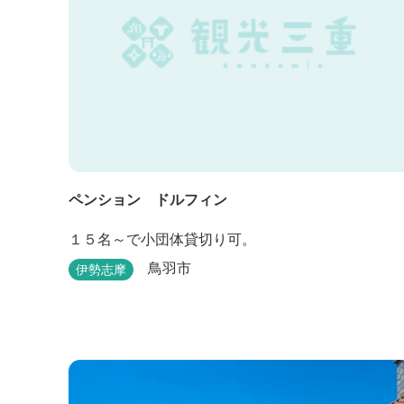
ペンション ドルフィン
１５名～で小団体貸切り可。
鳥羽市
伊勢志摩