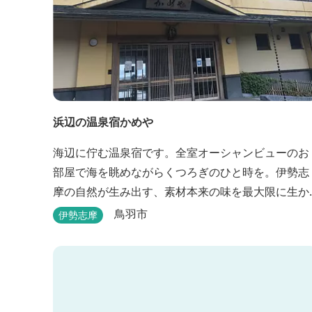
浜辺の温泉宿かめや
海辺に佇む温泉宿です。全室オーシャンビューのお
部屋で海を眺めながらくつろぎのひと時を。伊勢志
摩の自然が生み出す、素材本来の味を最大限に生か
したお料理も味わえます。
鳥羽市
伊勢志摩