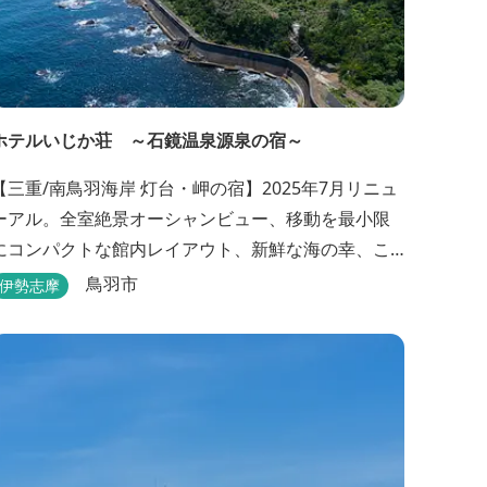
ホテルいじか荘 ～石鏡温泉源泉の宿～
【三重/南鳥羽海岸 灯台・岬の宿】2025年7月リニュ
ーアル。全室絶景オーシャンビュー、移動を最小限
にコンパクトな館内レイアウト、新鮮な海の幸、こ
んこんと湧きでる天然温泉源泉、展望デッキ〜いじ
鳥羽市
伊勢志摩
か灯台テラス〜からの眺望が自慢のリトリートホテ
ル。