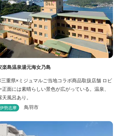
安楽島温泉湯元海女乃島
※三重県×ミジュマルご当地コラボ商品取扱店舗 ロビ
ー正面には素晴らしい景色が広がっている。温泉、
露天風呂あり。
鳥羽市
伊勢志摩