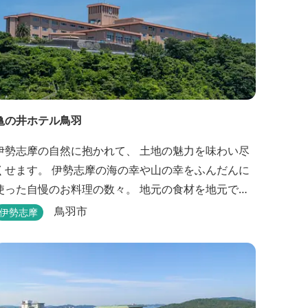
亀の井ホテル鳥羽
伊勢志摩の自然に抱かれて、 土地の魅力を味わい尽
ます。 伊勢志摩の海の幸や山の幸をふんだんに
使った自慢のお料理の数々。 地元の食材を地元で味
わうのは、 旅の醍醐味のひとつです。 鳥羽湾の潮風
鳥羽市
伊勢志摩
を感じる露天風呂や 広々としたテラス付きのお部
屋。 行き交うフェリーをのんびり眺めて、 日常をち
ょっと忘れるひと時をお過ごしください。