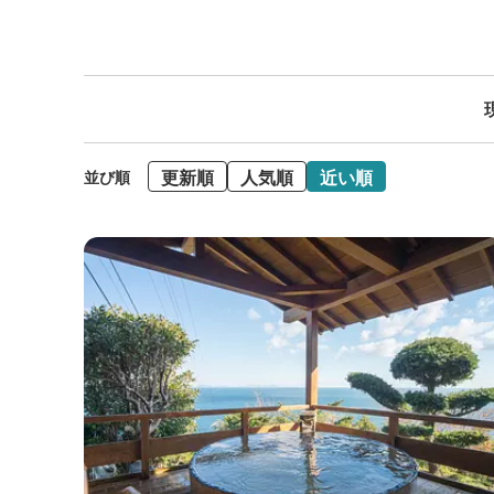
更新順
人気順
近い順
並び順