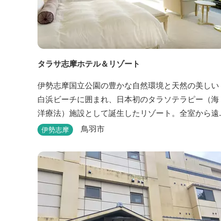
タラサ志摩ホテル＆リゾート
伊勢志摩国立公園の豊かな自然環境と天然の美しい
白浜ビーチに囲まれ、日本初のタラソテラピー（海
洋療法）施設として誕生したリゾート。全室から遠
浅で穏やかな伊勢湾を眺めることができ、リラック
鳥羽市
伊勢志摩
スした滞在をお楽しみいただけます。滞在中は、目
の前の海からきれいな海水を引き込み、24時間以内
に新鮮な状態で使用するタラソテラピーや、季節の
海の幸を楽しめるフレンチと日本料理が堪能できま
す。