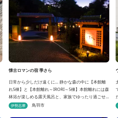
ャンビューで雄大な鳥羽湾を一望でき、日頃の疲...
懐古ロマンの宿 季さら
日常から少しだけ遠くに… 静かな森の中に【本館離
れ5棟】と【本館離れ～IRORI～5棟】本館離れには森
林浴が楽しめる露天風呂と、家族でゆったり過ごせ
る内湯がついています。お部屋に合わせた様々なプ
鳥羽市
伊勢志摩
ランがございます。