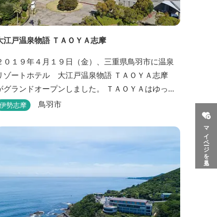
大江戸温泉物語 ＴＡＯＹＡ志摩
２０１９年４月１９日（金）、三重県鳥羽市に温泉
リゾートホテル 大江戸温泉物語 ＴＡＯＹＡ志摩
がグランドオープンしました。 ＴＡＯＹＡはゆった
りとたおやかにお過ごしいただけるホテルを目指
鳥羽市
伊勢志摩
し、カキの産地の鳥羽市浦村町にオープンしまし
マイページを見る
た。 目の前は太平洋に注ぐ伊勢湾の海の風景が広が
り、後背は山に囲まれ、自然豊かな環境で、正にゆ
ったりとたおやかに時が流れています。 「インフィ
ニティ風呂」と呼...