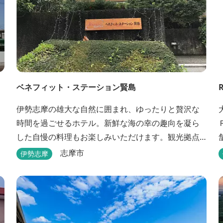
ベネフィット・ステーション賢島
伊勢志摩の雄大な自然に囲まれ、ゆったりと贅沢な
時間を過ごせるホテル。新鮮な海の幸の趣向を凝ら
した自慢の料理もお楽しみいただけます。観光拠点
としても最適です。
志摩市
伊勢志摩