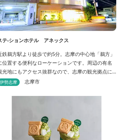
ステ-ションホテル アネックス
近鉄鵜方駅より徒歩で約5分。志摩の中心地「鵜方」
に位置する便利なローケーションです。周辺の有名
観光地にもアクセス抜群なので、志摩の観光拠点に
も最適です。
志摩市
伊勢志摩