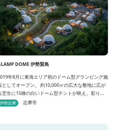
GLAMP DOME 伊勢賢島
2019年8月に東海エリア初のドーム型グランピング施
設としてオープン。 約10,000㎡の広大な敷地に広が
る芝生に15棟の白いドーム型テントが映え、彩りの
しい空間が待っています。 チェックイン後は『ハ
志摩市
伊勢志摩
ゲンダッツ食べ放題』 夕食は松阪牛や伊勢海老を
贅沢に使用した「三重ブランドBBQプラン」や、1人
前350ｇと食べ応えのあるお肉を用意した「肉盛りプ