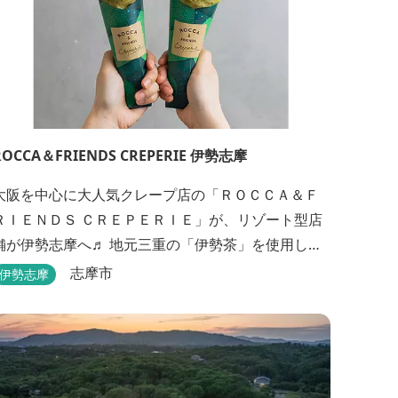
ROCCA＆FRIENDS CREPERIE 伊勢志摩
大阪を中心に大人気クレープ店の「ＲＯＣＣＡ＆Ｆ
ＲＩＥＮＤＳ ＣＲＥＰＥＲＩＥ」が、リゾート型店
舗が伊勢志摩へ♬ 地元三重の「伊勢茶」を使用し
た、伊勢志摩店限定クレープ「伊勢茶ティラミス」
志摩市
伊勢志摩
をはじめ、まるで「パフェ」のような創作クレープ
を味わえます。 また季節に合わせて、期間限定クレ
ープやドリンク種類も豊富ですので、伊勢志摩旅行
の際にはぜひお立ち寄りいただければと思います。
店舗前のテラス...