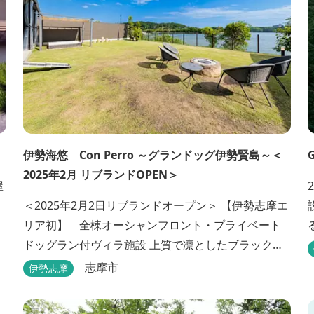
伊勢海悠 Con Perro ～グランドッグ伊勢賢島～＜
2025年2月 リブランドOPEN＞
屋
＜2025年2月2日リブランドオープン＞ 【伊勢志摩エ
リア初】 全棟オーシャンフロント・プライベート
ドッグラン付ヴィラ施設 上質で凛としたブラックカ
美
ラーのデザインの佇まいに、プライベート感溢れる
ー
志摩市
伊勢志摩
客室。 客室に一歩入れば全室海に面したオーシャン
フロント。 颯爽とした広いプライベートドッグラン