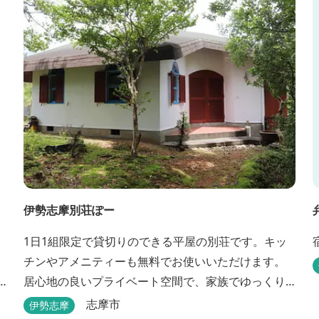
と青色に輝く英虞湾を眺める最高のロケーション。 ▸
インクルーシブサービスのお部屋入...
伊勢志摩別荘ぽー
1日1組限定で貸切りのできる平屋の別荘です。キッ
チンやアメニティーも無料でお使いいただけます。
居心地の良いプライベート空間で、家族でゆっくり
と過ごすことができます。
志摩市
伊勢志摩