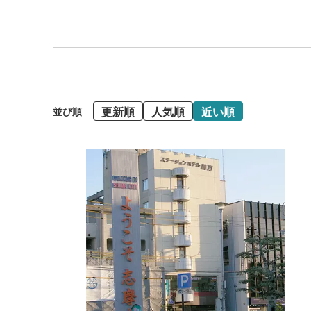
更新順
人気順
近い順
並び順