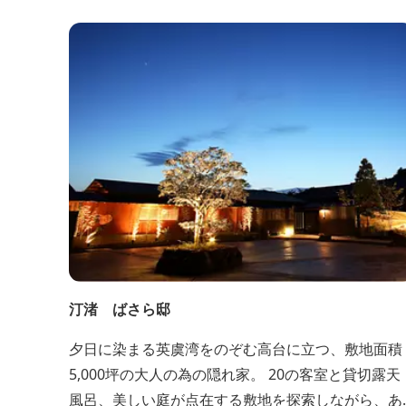
定で開催。伊勢志摩の美しい星空を星空コンシェル
ジュがご案内いたします。
汀渚 ばさら邸
夕日に染まる英虞湾をのぞむ高台に立つ、敷地面積
5,000坪の大人の為の隠れ家。 20の客室と貸切露天
風呂、美しい庭が点在する敷地を探索しながら、あ