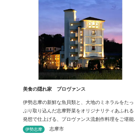
美食の隠れ家 プロヴァンス
伊勢志摩の新鮮な魚貝類と、大地のミネラルをたっ
ぷり取り込んだ志摩野菜をオリジナリティあふれる
発想で仕上げる、プロヴァンス流創作料理をご堪能
いただけます。 館内では本格的な天体観測を日数限
志摩市
伊勢志摩