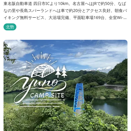
東名阪自動車道 四日市ICより10km。名古屋へはJRで約50分、なば
なの里や長島スパーランドへは車で約20分とアクセス良好。朝食バ
イキング無料サービス、大浴場完備、平面駐車場169台、全室Wi-Fi
完備。ビジネスにも観光にもご利用頂ける快適なホテルライフをご
北勢
提供します。