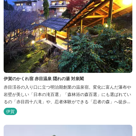
伊賀のかくれ宿 赤目温泉 隠れの湯 対泉閣
赤目渓谷の入り口に立つ明治期創業の温泉宿。変化に富んだ瀑布や
岩壁が美しい「日本の滝百選」「森林浴の森百選」にも選ばれてい
るの「赤目四十八滝」や、忍者体験ができる「忍者の森」へ徒歩５
分と観光にも好立地です。 地下１０００メートルから湧くアルカリ
伊賀
性単純温泉はしっとり滑らかな肌触りで美肌効果も期待できます。
地元のスギ材を用いた大浴場は、泡風呂を備えた「上忍の湯」、打
たせ湯を備えた「くのいちの...