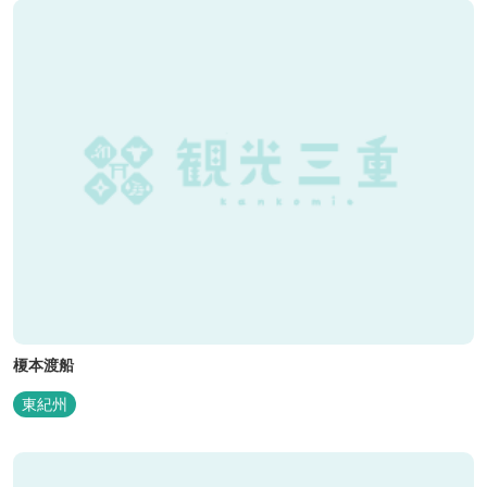
榎本渡船
東紀州