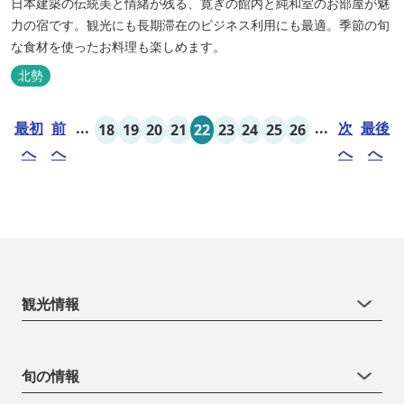
日本建築の伝統美と情緒が残る、寛ぎの館内と純和室のお部屋が魅
力の宿です。観光にも長期滞在のビジネス利用にも最適。季節の旬
な食材を使ったお料理も楽しめます。
北勢
最初
前
...
...
次
最後
18
19
20
21
22
23
24
25
26
へ
へ
へ
へ
観光情報
旬の情報