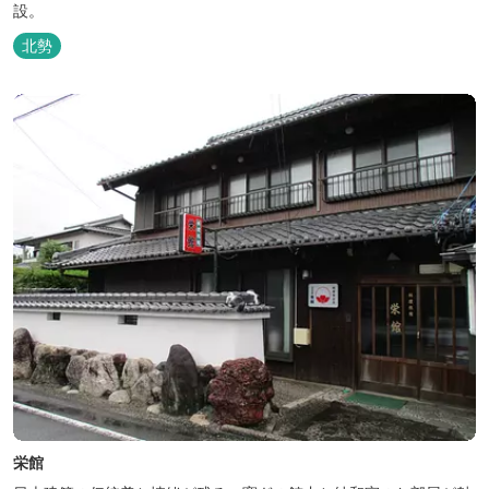
設。
北勢
栄館