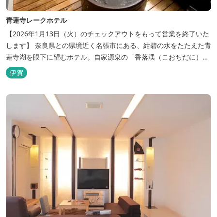
青蓮寺レークホテル
【2026年1月13日（火）のチェックアウトをもって営業を終了いた
します】 奈良県との県境近く名張市にある、紺碧の水をたたえた青
蓮寺湖を眼下に望むホテル。自家源泉の「香落渓（こおちだに）温
泉」は天然アルカリ泉。露天風呂から眺める湖は、遮るものがな
伊賀
く、絶景と評判です。