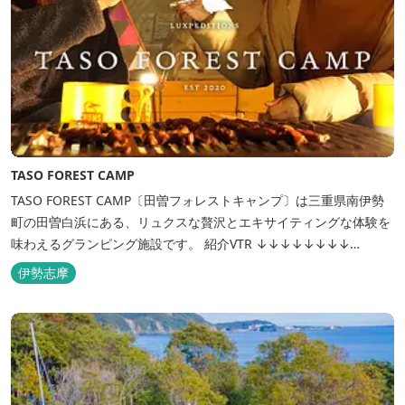
TASO FOREST CAMP
TASO FOREST CAMP〔田曽フォレストキャンプ〕は三重県南伊勢
町の田曽白浜にある、リュクスな贅沢とエキサイティングな体験を
味わえるグランピング施設です。 紹介VTR ↓↓↓↓↓↓↓↓
https://www.youtube.com/watch?v=jpF0wPRjqSw
伊勢志摩