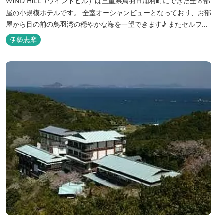
WIND HILL（ウインドヒル）は三重県鳥羽市浦村町にできた全８部
屋の小規模ホテルです。 全室オーシャンビューとなっており、お部
屋から目の前の鳥羽湾の穏やかな海を一望できます♪ またセルフチ
ェックイン方式を採用しているため、好きな時間に非対面でチェッ
伊勢志摩
クインが可能です。 食事提供や接客サービスがない分、リーズナブ
ルな料金で宿泊が可能なため、観光目的の拠点としてぜひご利用く
ださい♪ ...