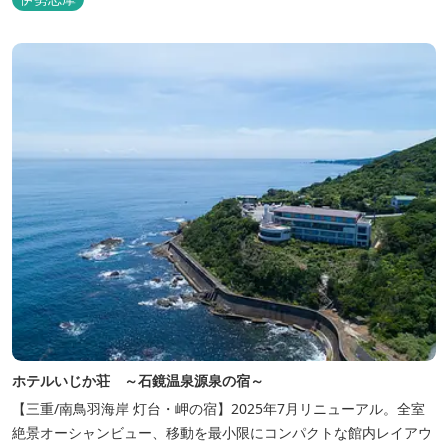
ホテルいじか荘 ～石鏡温泉源泉の宿～
【三重/南鳥羽海岸 灯台・岬の宿】2025年7月リニューアル。全室
絶景オーシャンビュー、移動を最小限にコンパクトな館内レイアウ