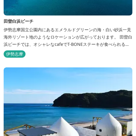
田曽白浜ビーチ
伊勢志摩国立公園内にあるエメラルドグリーンの海・白い砂浜一見
海外リゾート地のようなロケーションが広がっております。 田曽白
浜ビーチでは、オシャレなcafeでT-BONEステーキが食べられる。
又、海を見ながら黄昏るのもよし、アクティブにマリンアクティビ
伊勢志摩
ティ・スカイダイビング・ヘリコプタークルージングを体験するこ
ともできます。 是非、田曽白浜にございます施設紹介のVTRをご参
照く...