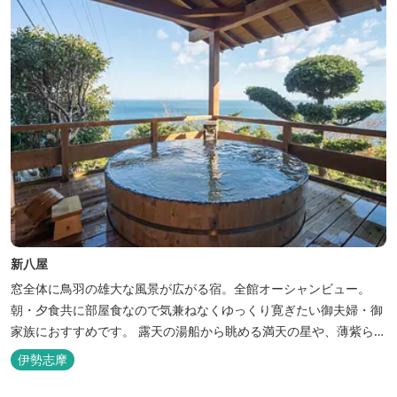
新八屋
窓全体に鳥羽の雄大な風景が広がる宿。全館オーシャンビュー。
朝・夕食共に部屋食なので気兼ねなくゆっくり寛ぎたい御夫婦・御
家族におすすめです。 露天の湯船から眺める満天の星や、薄紫ら染
まる朝の海は一見の価値有。夕食は旬の素材を大釜で蒸し上げる名
伊勢志摩
物「五右衛門蒸し」、鯛や伊勢海老の舟盛りに海鮮鍋も。