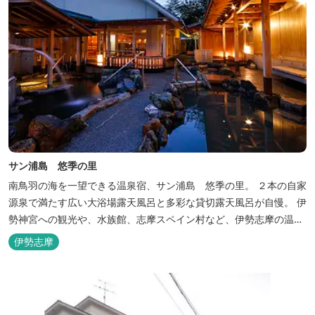
サン浦島 悠季の里
南鳥羽の海を一望できる温泉宿、サン浦島 悠季の里。 ２本の自家
源泉で満たす広い大浴場露天風呂と多彩な貸切露天風呂が自慢。 伊
勢神宮への観光や、水族館、志摩スペイン村など、伊勢志摩の温泉
旅行に お料理は伊勢志摩ならではの味覚が四季折々の旅を彩りま
伊勢志摩
す。 ～大浴場「まろびね庵」～ 敷地内より湧出する二つの源泉
「珠光の湯」「和みの湯」が 至福の癒しへとお誘い致します。 す
がす...