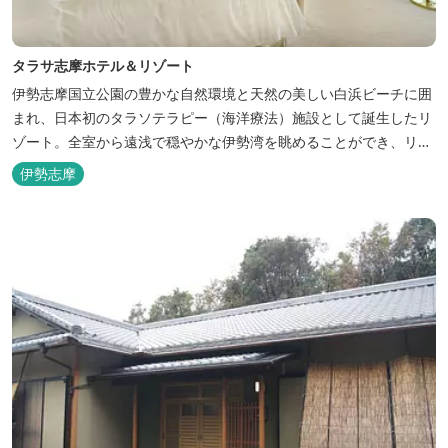
タラサ志摩ホテル＆リゾート
伊勢志摩国立公園の豊かな自然環境と天然の美しい白浜ビーチに囲
まれ、日本初のタラソテラピー（海洋療法）施設として誕生したリ
ゾート。全室から遠浅で穏やかな伊勢湾を眺めることができ、リラ
ックスした滞在をお楽しみいただけます。滞在中は、目の前の海か
伊勢志摩
らきれいな海水を引き込み、24時間以内に新鮮な状態で使用するタ
ラソテラピーや、季節の海の幸を楽しめるフレンチと日本料理が堪
能できます。