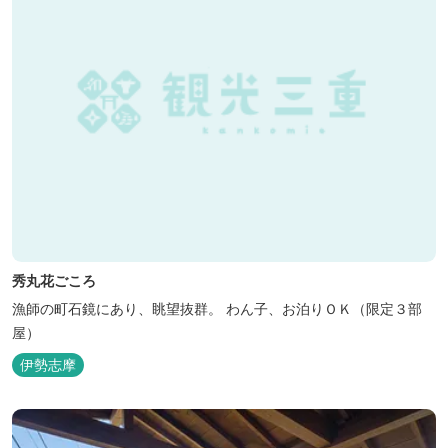
秀丸花ごころ
漁師の町石鏡にあり、眺望抜群。 わん子、お泊りＯＫ（限定３部
屋）
伊勢志摩