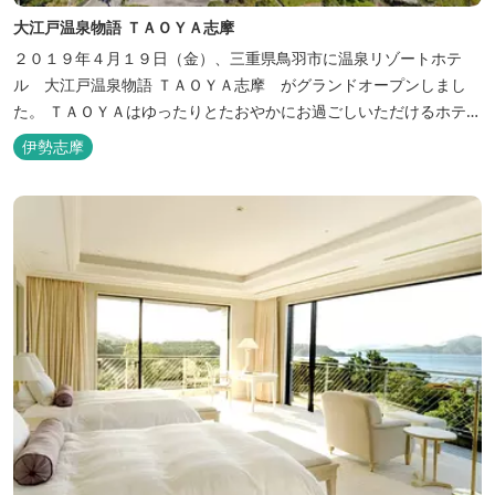
大江戸温泉物語 ＴＡＯＹＡ志摩
２０１９年４月１９日（金）、三重県鳥羽市に温泉リゾートホテ
ル 大江戸温泉物語 ＴＡＯＹＡ志摩 がグランドオープンしまし
た。 ＴＡＯＹＡはゆったりとたおやかにお過ごしいただけるホテル
を目指し、カキの産地の鳥羽市浦村町にオープンしました。 目の前
伊勢志摩
は太平洋に注ぐ伊勢湾の海の風景が広がり、後背は山に囲まれ、自
然豊かな環境で、正にゆったりとたおやかに時が流れています。
「インフィニティ風呂」と呼...