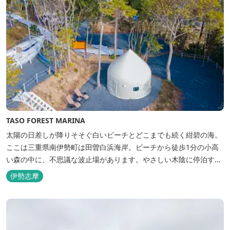
TASO FOREST MARINA
太陽の日差しが降りそそぐ白いビーチとどこまでも続く紺碧の海。
ここは三重県南伊勢町は田曽白浜海岸。ビーチから徒歩1分の小高
い森の中に、不思議な波止場があります。やさしい木陰に停泊する
のは3艇のヨット。日本初の森のマリーナです。 航海の気分高まる
伊勢志摩
インテリアは見た目からは想像できないほど広く、くつろぎの空
間。夏場でもエアコン完備で快適にお過ごしいただけます。甲板の
上に寝転んで夜空を見上げれば...