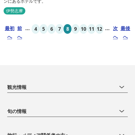
ンにあるホテルです。
伊勢志摩
最初
前
...
...
次
最後
4
5
6
7
8
9
10
11
12
へ
へ
へ
へ
観光情報
旬の情報