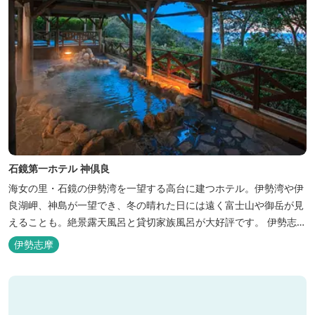
石鏡第一ホテル 神倶良
海女の里・石鏡の伊勢湾を一望する高台に建つホテル。伊勢湾や伊
良湖岬、神島が一望でき、冬の晴れた日には遠く富士山や御岳が見
えることも。絶景露天風呂と貸切家族風呂が大好評です。 伊勢志摩
の新鮮な海の幸をふんだんに使った味覚自慢の人情味あふれる温泉
伊勢志摩
宿です。