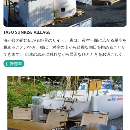
TASO SUNRISE VILLAGE
海が目の前に広がる絶景のサイト。 夜は、夜空一面に広がる星空を
眺めることができ、朝は、対岸の山から綺麗な朝日を眺めることが
できます。 自然の恵みに触れながら贅沢なひとときをお過ごしくだ
さい。 ウッドテラスでのバーベキューを楽しむこともでき、BBQ
伊勢志摩
初心者でも安心のガスBBQ台をご用意しております。 また、海岸
を散策しながら海風を感じるのもよし、インスタントハウス内でリ
ラックスする...