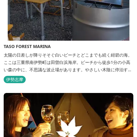
TASO FOREST MARINA
太陽の日差しが降りそそぐ白いビーチとどこまでも続く紺碧の海。
ここは三重県南伊勢町は田曽白浜海岸。ビーチから徒歩1分の小高
い森の中に、不思議な波止場があります。やさしい木陰に停泊する
のは3艇のヨット。日本初の森のマリーナです。 航海の気分高まる
伊勢志摩
インテリアは見た目からは想像できないほど広く、くつろぎの空
間。夏場でもエアコン完備で快適にお過ごしいただけます。甲板の
上に寝転んで夜空を見上げれば...