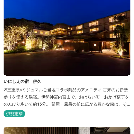
いにしえの宿 伊久
※三重県×ミジュマルご当地コラボ商品のアメニティ 古来のお伊勢
参りを伝える湯宿。伊勢神宮内宮まで、おはらい町・おかげ横丁を
のんびり歩いて約15分。 部屋・風呂の前に広がる豊かな森は、そ
のまま内宮の森へと連なっています。 お伊勢さんとつながってい
伊勢志摩
る・・そんな気持ちになる宿です。 館内には2つの大浴場と趣の異
なる３つの貸切露天風呂を楽しめます。