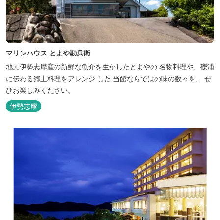
マリンハウス とよや勘兵衛
地元伊勢志摩産の新鮮な魚介を生かしたとよやの 名物料理や、礫浦
に伝わる郷土料理をアレンジ した 当館ならではの味の数々を、 ぜ
ひお楽しみください。
伊勢志摩