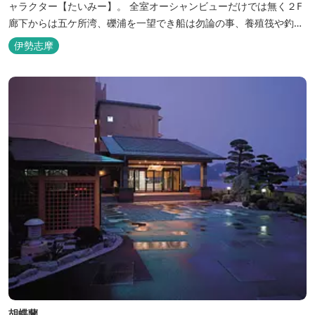
ャラクター【たいみー】。 全室オーシャンビューだけでは無く２F
廊下からは五ケ所湾、礫浦を一望でき船は勿論の事、養殖筏や釣り
堀筏などみる事ができます。 当館一押しのお部屋【大島】からは太
伊勢志摩
平洋を一望。マグロの養殖筏、夜には漁師さん達の船の光がみえ対
岸には田曽浦の町の光が綺麗に見えます。
胡蝶蘭