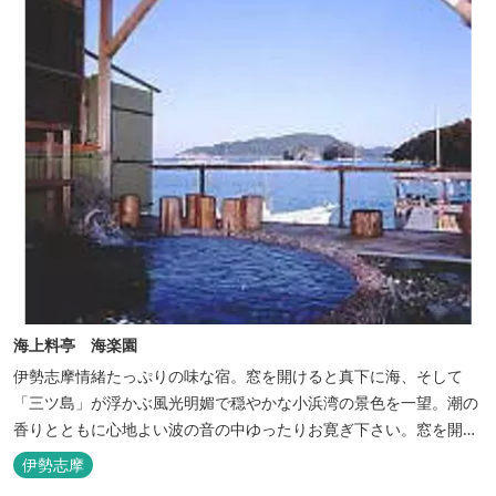
海上料亭 海楽園
伊勢志摩情緒たっぷりの味な宿。窓を開けると真下に海、そして
「三ツ島」が浮かぶ風光明媚で穏やかな小浜湾の景色を一望。潮の
香りとともに心地よい波の音の中ゆったりお寛ぎ下さい。窓を開け
浴衣姿でのんびり太公望！ 部屋から釣りができる「座敷釣り」は当
伊勢志摩
館ならではの名物。（貸しざお／エサ付要予約） 海水温泉露天風呂