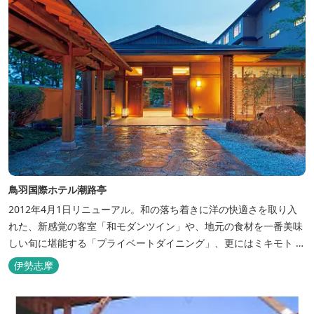
鳥羽国際ホテル潮路亭
2012年4月1日リニューアル。和の落ち着きに洋の快適さを取り入
れた、新感覚の客室「和モダンツイン」や、地元の食材を一番美味
しい旬に堪能する「プライベートダイニング」、更にはミキモト コ
スメティックスとの提携により実現した、日本初の「パールオーロ
伊勢志摩
ラ風呂」が誕生。