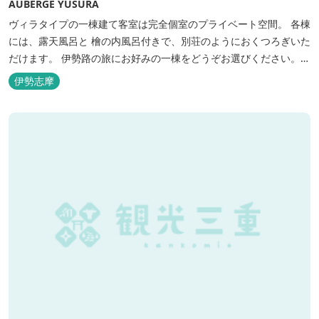
AUBERGE YUSURA
ヴィラタイプの一棟建て客室は完全個室のプライベート空間。 各棟
には、露天風呂と 檜の内風呂付きで、別荘のようにおくつろぎいた
だけます。 伊勢路の旅にお好みの一棟をどうぞお選びください。
「AUBERGE YUSURA」が大切にしていること それは、小さな宿な
伊勢志摩
らではの「ひと手間」のおもてなし。 「居・食・充」を満たし、皆
様の伊勢路の旅に寄り添う宿となれるよう、心を月してお待ちし
て...