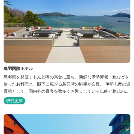
鳥羽国際ホテル
鳥羽湾を見渡すもんど岬の高台に建ち、新鮮な伊勢海老・鮑などを
使ったお料理と、眼下に広がる鳥羽湾の眺望が自慢。 伊勢志摩の迎
賓館として、国内外の賓客を数多くお迎えしている伝統と格式のあ
るホテルです。 【2024年3月25日リニューアル】 クラブラウンジ
伊勢志摩
アクセス付の新客室「オーシャンビュースイート・クラブ」が誕
生！ エントランスやフロント、ザ・ロビーラウンジ、パールオーシ
ャンテラ...