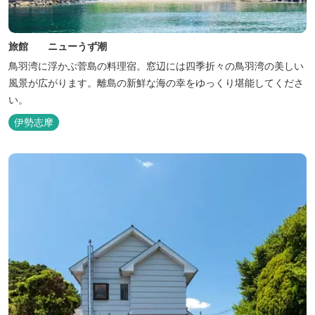
旅館 ニューうず潮
鳥羽湾に浮かぶ菅島の料理宿。窓辺には四季折々の鳥羽湾の美しい
風景が広がります。離島の新鮮な海の幸をゆっくり堪能してくださ
い。
伊勢志摩