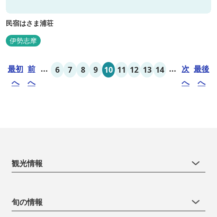
民宿はさま浦荘
伊勢志摩
最初
前
...
...
次
最後
6
7
8
9
10
11
12
13
14
へ
へ
へ
へ
観光情報
旬の情報