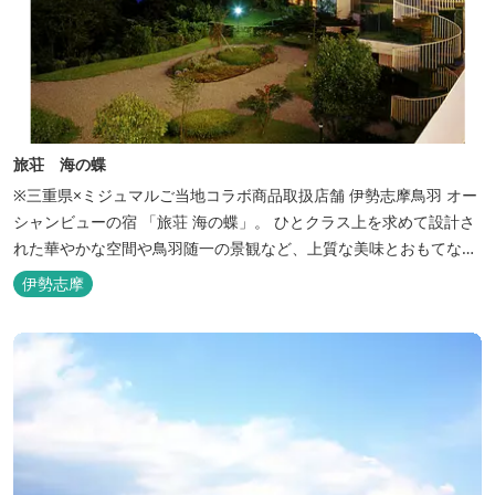
旅荘 海の蝶
※三重県×ミジュマルご当地コラボ商品取扱店舗 伊勢志摩鳥羽 オー
シャンビューの宿 「旅荘 海の蝶」。 ひとクラス上を求めて設計さ
れた華やかな空間や鳥羽随一の景観など、上質な美味とおもてなし
をお約束します。 海の蝶ならではのゆとりの休日をお過ごし下さい
伊勢志摩
ませ。