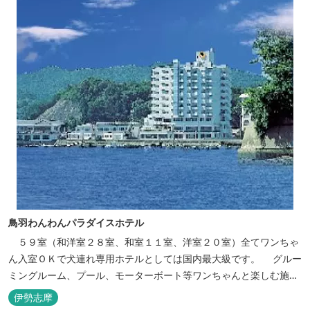
鳥羽わんわんパラダイスホテル
５９室（和洋室２８室、和室１１室、洋室２０室）全てワンちゃ
ん入室ＯＫで犬連れ専用ホテルとしては国内最大級です。 グルー
ミングルーム、プール、モーターボート等ワンちゃんと楽しむ施設
も充実しています。
伊勢志摩