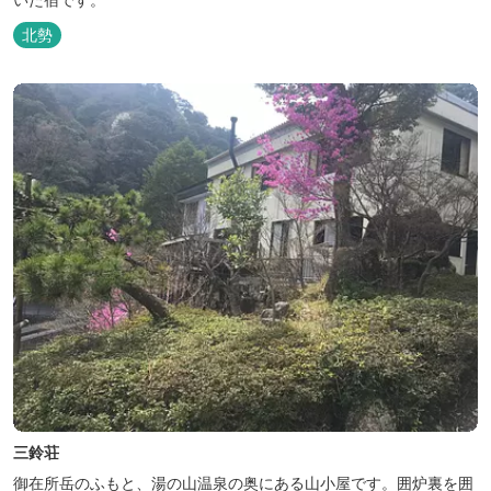
北勢
三鈴荘
御在所岳のふもと、湯の山温泉の奥にある山小屋です。囲炉裏を囲