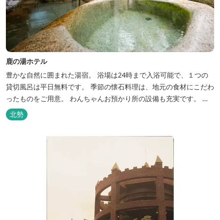
鹿の湯ホテル
豊かな自然に囲まれた湯宿。 浴場は24時まで入浴可能で、１つの
貸切風呂は平日無料です。 季節の懐石料理は、地元の食材にこだわ
ったものをご用意。 わんちゃんお預かり所の設備も充実です。 女
将手作りのお酢とカモシカソフトが人気です。 お食事処と大浴場の
北勢
脱衣所に最新の高機能換気設備を導入いたしました。