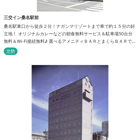
三交イン桑名駅前
桑名駅東口から徒歩２分！ナガシマリゾートまで車で約１５分の好
立地！ オリジナルカレーなどの朝食無料サービス＆駐車場50台分
無料＆Wi-Fi接続無料♪ 選べるアメニティＢＡＲとまくらＢＡＲで快
適な滞在をサポート！
北勢