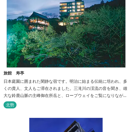
旅館 寿亭
日本庭園に囲まれた閑静な宿です。明治に始まる伝統に培われ、多
くの貴人、文人もご滞在されました。三滝川の渓流の音を聞き、雄
大な鈴鹿山脈の主峰御在所岳と、ロープウェイをご覧になりながら
お入りいただく露天風呂は気持ちがいいです。 また、庭園にある昭
北勢
和初期の離れの客間を改装した貸切風呂（６タイプ）はレトロクラ
シカルな雰囲気でみなさまに好評をいただいております。夕食は部
屋食の為、お子様連れやカッ...