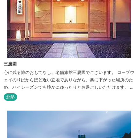
三慶園
心に残る旅のおもてなし。老舗旅館三慶園でございます。 ロープウ
ェイのりばからほど近い立地でありながら、奥に下がった場所のた
め、ハイシーズンでも静かにゆったりとお過ごしいただけます。 自
慢の大浴場からは、雄大な御在所岳を背に、御在所ロープウェイが
北勢
望めます。季節ごとに表情を変える湯の山の自然と対話しながら至
極のひとときをどうぞ。