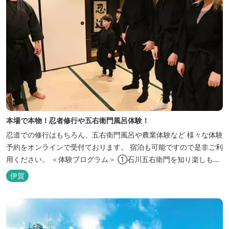
本場で本物！忍者修行や五右衛門風呂体験！
忍道での修行はもちろん、五右衛門風呂や農業体験など 様々な体験
予約をオンラインで受付ております。 宿泊も可能ですので是非ご利
用ください。 ＜体験プログラム＞ ①石川五右衛門を知り楽しも
う！ ②忍者をめざそう！（入門・初級編） ③忍者の基礎体力づく
伊賀
り！農業体験！ ④忍者の里山散策と忍者修行を楽しもう！（山中
で忍道修行）