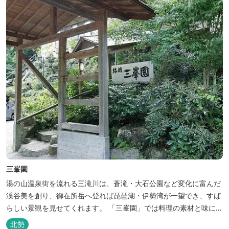
三峯園
湯の山温泉街を流れる三滝川は、蒼滝・大石公園など変化に富んだ
渓谷美を創り、御在所岳へ登れば琵琶湖・伊勢湾が一望でき、すば
らしい景観を見せてくれます。 「三峯園」では料理の素材と味にも
こだわり、お客様に四季の織り成す景観と、いい湯、いい味、めぐ
北勢