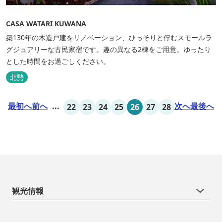
CASA WATARI KUWANA
築130年の木造戸建をリノベーション、ひっそりと佇むスモールラ
グジュアリーな古民家宿です。趣の異なる2棟をご用意。ゆったり
とした時間をお過ごしください。
北勢
最初へ
前へ
...
次へ
最後へ
22
23
24
25
26
27
28
観光情報