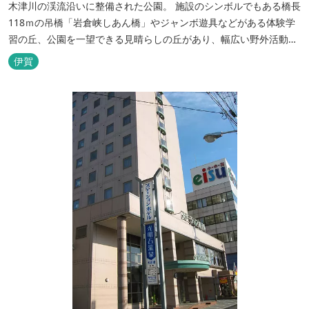
木津川の渓流沿いに整備された公園。 施設のシンボルでもある橋長
118ｍの吊橋「岩倉峡しあん橋」やジャンボ遊具などがある体験学
習の丘、公園を一望できる見晴らしの丘があり、幅広い野外活動に
利用できるキャンプ場も併設されています。 川沿いには島ヶ原温泉
伊賀
やぶっちゃに至る「川辺の道」があり、旧岩倉水力発電所跡の水路
遺構を見ることができたり、春は桜、秋は紅葉の名所として楽しめ
る憩いの場となっています。