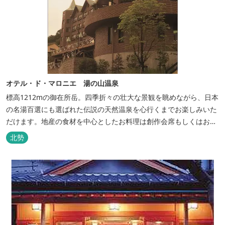
オテル・ド・マロニエ 湯の山温泉
標高1212mの御在所岳。四季折々の壮大な景観を眺めながら、日本
の名湯百選にも選ばれた伝説の天然温泉を心行くまでお楽しみいた
だけます。地産の食材を中心としたお料理は創作会席もしくはお箸
でもお楽しみいただける本格フレンチをお選びいただけ、会席・フ
北勢
レンチコースとも同じテーブルにてご賞味いただけます。また館内
やお食事は浴衣姿でお楽しみいただけます。ゆったり、気軽に安心
していただける会員制リゾートホ...