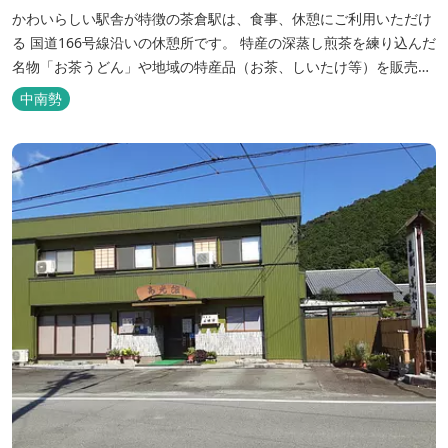
かわいらしい駅舎が特徴の茶倉駅は、食事、休憩にご利用いただけ
る 国道166号線沿いの休憩所です。 特産の深蒸し煎茶を練り込んだ
名物「お茶うどん」や地域の特産品（お茶、しいたけ等）を販売。
吊り橋をわたれば宿泊施設のエバーグレイズ香肌峡まですぐ。 【イ
中南勢
チオシ名物】 ・味噌カツ丼…地元産の甘味噌を使ったボリュームた
っぷりの丼ぶり。 松阪の観光情報は、松阪観光インフォメ...