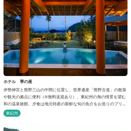
ホテル 季の座
伊勢神宮と熊野三山の中間に位置し、世界遺産「熊野古道」の散策
や観光の拠点に便利（※無料送迎あり）。東紀州の海の情景を望む
和の温泉旅館。夕食は地元特産の新鮮な旬の魚介をお造りのプリフ
ィックが人気の会席料理で。お好みの干物を炭火焼で楽しむ朝食バ
東紀州
イキングが好評です。お仲間同士、そしてご家族で、さまざまな寛
ぎの時間をお楽しみください。 「きほく千年温泉」を自家源泉とし