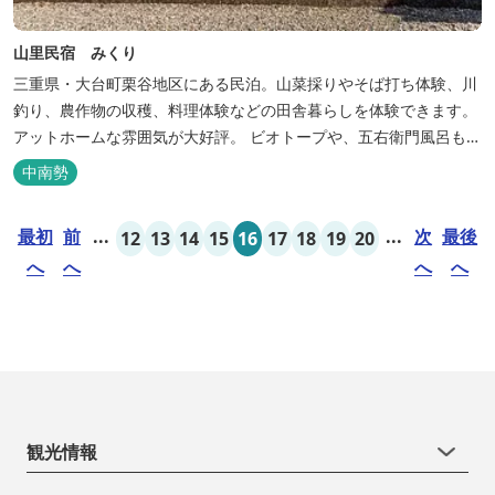
山里民宿 みくり
三重県・大台町栗谷地区にある民泊。山菜採りやそば打ち体験、川
釣り、農作物の収穫、料理体験などの田舎暮らしを体験できます。
アットホームな雰囲気が大好評。 ビオトープや、五右衛門風呂も楽
しめます。6月はホタル観賞が人気。 夜になると周囲は真っ暗。都
中南勢
会には無い闇の中を飛び交うヒメホタル・ヘイケボタルを観賞した
り、星空を眺めたり・・・ 初夏の早朝には「アカショウビン」の美
最初
前
...
...
次
最後
12
13
14
15
16
17
18
19
20
しい声を聞く事ができた...
へ
へ
へ
へ
観光情報