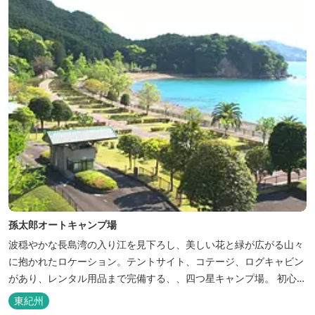
た温泉大浴場棟には男女別に内湯...
孫太郎オートキャンプ場
波穏やかな長島湾の入り江を見下ろし、美しい花と緑が広がる山々
に抱かれたロケーション。テントサイト、コテージ、ログキャビン
があり、レンタル用品まで完備する、、四つ星キャンプ場。 初心者
の方にも安心の施設と管理体制を整えています。目の前に広がる海
東紀州
で、釣り、磯遊び、シーカヤックなど、様々な遊びが楽しめます。