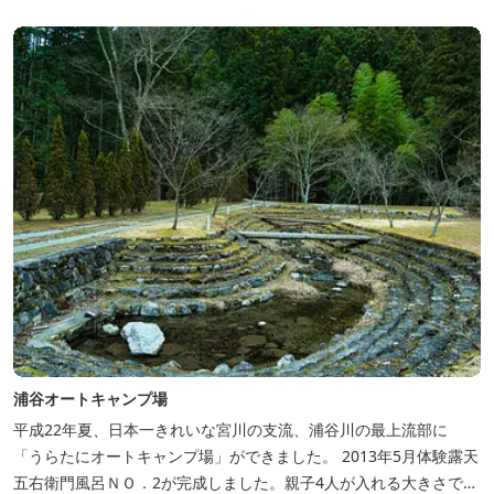
浦谷オートキャンプ場
平成22年夏、日本一きれいな宮川の支流、浦谷川の最上流部に
「うらたにオートキャンプ場」ができました。 2013年5月体験露天
五右衛門風呂ＮＯ．2が完成しました。親子4人が入れる大きさで