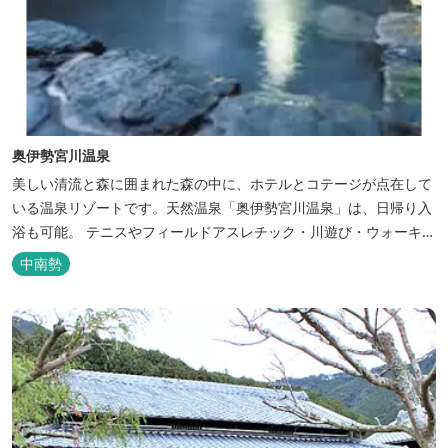
奥伊勢宮川温泉
美しい清流と森に囲まれた森の中に、ホテルとコテージが点在して
いる温泉リゾートです。天然温泉「奥伊勢宮川温泉」は、日帰り入
浴も可能。 テニスやフィールドアスレチック・川遊び・ウォーキン
グ・山登りの後は、岩風呂風の露天風呂と地元産季節の野草を月替
中南勢
メニューの野草風呂と打たせ湯で思いっきりリフレッシュしてくだ
さい。 森林浴に温泉浴でネイチャーセラピーしませんか。