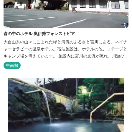
森の中のホテル 奥伊勢フォレストピア
大台山系の山々に囲まれた緑と清流のふるさと宮川にある、ネイチ
ャーセラピーの温泉ホテル。宿泊施設は、ホテルの他、コテージと
キャンプ場を備えています。 施設内に宮川の支流が流れ、川遊びが
できます。BBQエリア、釣堀もあり、ファミリーやグループでもア
中南勢
クティビティを楽しめます。 ディナーは併設の「レストラン アン
ジュ」にて、地元の食材をていねいに調理したフレンチフルコース
をお召し上がりい...