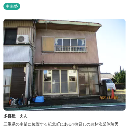
す。中には腰掛けもあり、ゆっくり、星やホタルを見る事ができま
中南勢
す。ひのきの香り漂う特製五右衛門風呂を自分で沸かし、入浴しま
せんか？ 同時にデッキ付ひのき小屋も完成しました。是非ご利用く
ださい。
多喜屋 えん
三重県の南部に位置する紀北町にある1棟貸しの農林漁業体験民