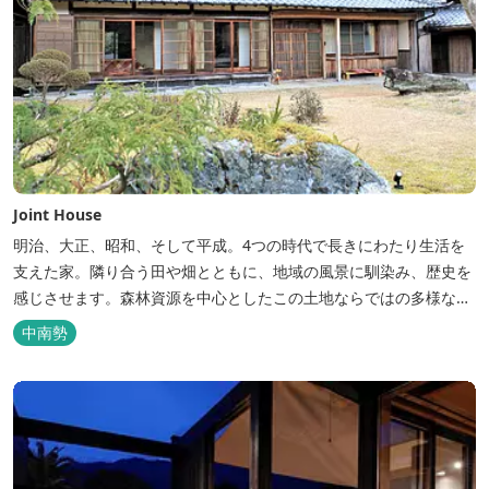
Joint House
明治、大正、昭和、そして平成。4つの時代で長きにわたり生活を
支えた家。隣り合う田や畑とともに、地域の風景に馴染み、歴史を
感じさせます。森林資源を中心としたこの土地ならではの多様な自
然環境の素晴らしさを伝える情報を発信し、そして多種多様な人材
中南勢
と共有することで地域産業・地域社会の発展を図るNPO法人Joint
Plusが運営する民泊です。 NPO法人Joint Plusは、大台町ならでは
の...