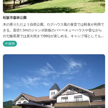
松阪市森林公園
木の香りただよう自然公園。ログハウス風の食堂では軽食が利用で
きる。直径1.5mのジャンボ鉄板のバーベキューハウスや昔ながら
の七輪長屋では炭火焼きでBBQが楽しめる。キャンプ場としても人
気で、週末は多くのキャンパーでにぎわっている。バンガローや5
中南勢
タイプのテントサイトがある。展望台からは市街が一望できる。ま
た桜の時期は、多くの人々でにぎわう。 バーベキューの食材は持ち
込みOK！あらかじめご...