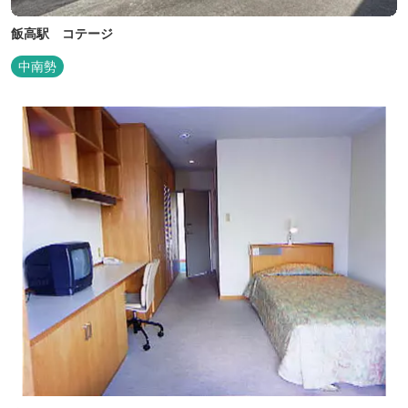
飯高駅 コテージ
中南勢