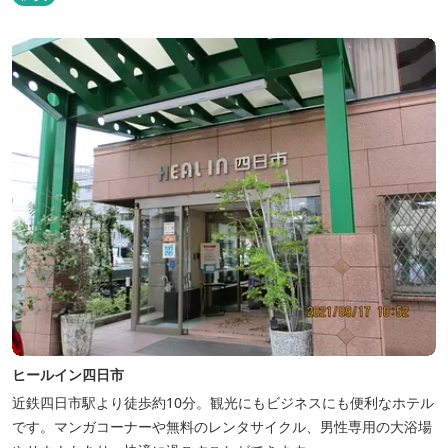
た、赤目山水園の園内からこんこんと湧き出る天然温泉「赤目温泉
山の湯」は、肌にやさしい美人と健康の湯として大勢のお客様に喜
んでいただいておりま...
ヒールイン四日市
近鉄四日市駅より徒歩約10分。観光にもビジネスにも便利なホテル
です。マンガコーナーや無料のレンタサイクル、男性専用の大浴場