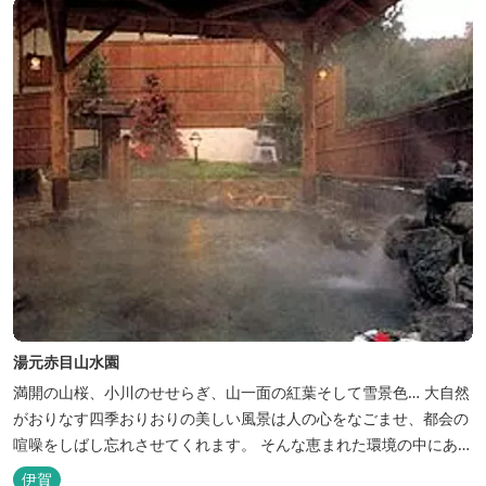
キャン...
湯元赤目山水園
満開の山桜、小川のせせらぎ、山一面の紅葉そして雪景色… 大自然
がおりなす四季おりおりの美しい風景は人の心をなごませ、都会の
喧噪をしばし忘れさせてくれます。 そんな恵まれた環境の中にあ
る、純和風造りの閑静なたたずまい …それが赤目山水園です。 ま
伊賀