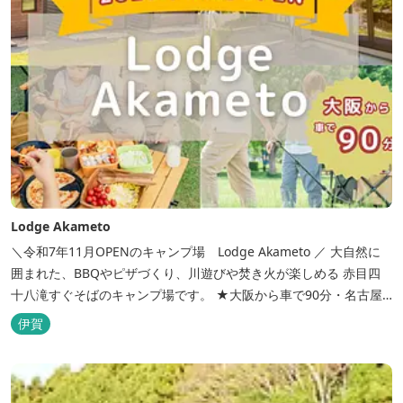
Lodge Akameto
＼令和7年11月OPENのキャンプ場 Lodge Akameto ／ 大自然に
囲まれた、BBQやピザづくり、川遊びや焚き火が楽しめる 赤目四
十八滝すぐそばのキャンプ場です。 ★大阪から車で90分・名古屋
から120分の好アクセス！ ★専用テラス付きバンガローでは、BBQ
伊賀
をしながら子どもが川遊びをしているのが見れる！ ★Wi-Fiがつな
がります！ ★日帰りBBQや大人数での研修も...